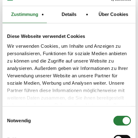
Zustimmung
Details
Über Cookies
Prüfungen
Datum
Prüfung
Disziplin
Diese Webseite verwendet Cookies
Wir verwenden Cookies, um Inhalte und Anzeigen zu
personalisieren, Funktionen für soziale Medien anbieten
19.10.2025
1. Führzügel-WB
SOS
(
n
)
zu können und die Zugriffe auf unsere Website zu
analysieren. Außerdem geben wir Informationen zu Ihrer
Preisgeld
0,00 €
Verwendung unserer Website an unsere Partner für
soziale Medien, Werbung und Analysen weiter. Unsere
LKL/Art
Partner führen diese Informationen möglicherweise mit
7 0 WB
weiteren Daten zusammen, die Sie ihnen bereitgestellt
18.10.2025
2. Einsteiger Stilspring-WB
SPR
haben oder die sie im Rahmen Ihrer Nutzung der Dienste
(
n
)
65cm
gesammelt haben.
Einwilligungsauswahl
Preisgeld
Notwendig
0,00 €
LKL/Art
6 7 0 WB