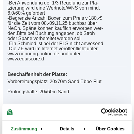
-Bei Anwendung der 1/3 Regelung zur Pla-
tzierung wird eine Wertnote/WNS von mind.
6,0/60% gefordert
-Begrenzte Anzahl Boxen zum Preis v.180,-€
für die Zeit vom 08.-09.11.25 buchbar über
NeOn. Späne können käuflich erworben wer-
den.Bitte bei Buchung angeben, ob Stroh
oder Späne vorbereitet werden soll
-Ein Schmied ist bei der PLS nicht anwesend
-Die ZE wird im Internet veröffentlicht unter:
www.nennung-online.de und unter
www.equiscore.d
Beschaffenheit der Plätze:
Vorbereitungsplatz: 20x70m Sand Ebbe-Flut
Prüfungshalle: 20x60m Sand
Vorläufige Zeitenteilung:
Sa. vorm.: 4,6,8; nachm.: 10,12
So. vorm.: 1,2,3; nachm.: 5,7,9,11,13
Zustimmung
Details
Über Cookies