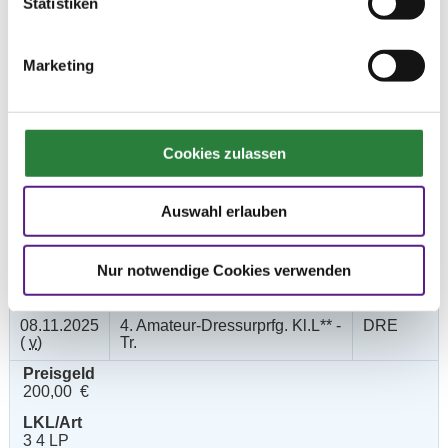
Statistiken
09.11.2025
2. Dressurpferdeprfg.Kl.L
DPF
(
v
)
Marketing
Preisgeld
200,00 €
LKL/Art
1 2 3 4 5 LP
Cookies zulassen
09.11.2025
3. Dressurpferdeprfg.Kl.M
DPF
(
v
)
Auswahl erlauben
Preisgeld
250,00 €
Nur notwendige Cookies verwenden
LKL/Art
1 2 3 4 LP
08.11.2025
4. Amateur-Dressurprfg. Kl.L** -
DRE
(
v
)
Tr.
Preisgeld
200,00 €
LKL/Art
3 4 LP