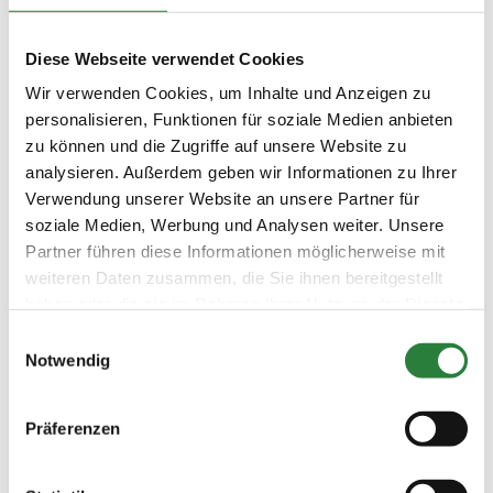
Fr. vorm.: 14; nachm.: 15
Diese Webseite verwendet Cookies
Ergebnisse:
Zu den Ergebnissen auf www.fn-erfolgsdaten.de
Wir verwenden Cookies, um Inhalte und Anzeigen zu
personalisieren, Funktionen für soziale Medien anbieten
zu können und die Zugriffe auf unsere Website zu
analysieren. Außerdem geben wir Informationen zu Ihrer
Verwendung unserer Website an unsere Partner für
Prüfungen
soziale Medien, Werbung und Analysen weiter. Unsere
Partner führen diese Informationen möglicherweise mit
weiteren Daten zusammen, die Sie ihnen bereitgestellt
Datum
Prüfung
Disziplin
haben oder die sie im Rahmen Ihrer Nutzung der Dienste
gesammelt haben.
Einwilligungsauswahl
09.11.2025
1. Dressurpferdeprfg. Kl.A
DPF
Notwendig
(
v
)
Preisgeld
150,00 €
Präferenzen
LKL/Art
1 2 3 4 5 6 LP