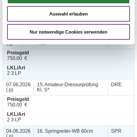
Preisgeld
300,00 €
Auswahl erlauben
LKL/Art
3 4 LP
Nur notwendige Cookies verwenden
07.06.2026
14. Amateur-Dressurprüfung
DRE
(
v
)
Kl.S*
Preisgeld
750,00 €
LKL/Art
2 3 LP
07.06.2026
15. Amateur-Dressurprüfung
DRE
(
n
)
Kl. S*
Preisgeld
750,00 €
LKL/Art
2 3 LP
04.06.2026
16. Springreiter-WB 60cm
SPR
(
n
)