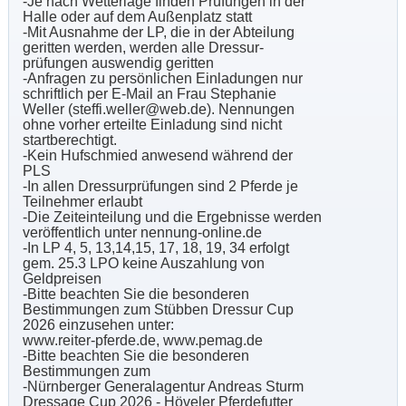
-Je nach Wetterlage finden Prüfungen in der
Halle oder auf dem Außenplatz statt
-Mit Ausnahme der LP, die in der Abteilung
geritten werden, werden alle Dressur-
prüfungen auswendig geritten
-Anfragen zu persönlichen Einladungen nur
schriftlich per E-Mail an Frau Stephanie
Weller (steffi.weller@web.de). Nennungen
ohne vorher erteilte Einladung sind nicht
startberechtigt.
-Kein Hufschmied anwesend während der
PLS
-In allen Dressurprüfungen sind 2 Pferde je
Teilnehmer erlaubt
-Die Zeiteinteilung und die Ergebnisse werden
veröffentlich unter nennung-online.de
-In LP 4, 5, 13,14,15, 17, 18, 19, 34 erfolgt
gem. 25.3 LPO keine Auszahlung von
Geldpreisen
-Bitte beachten Sie die besonderen
Bestimmungen zum Stübben Dressur Cup
2026 einzusehen unter:
www.reiter-pferde.de, www.pemag.de
-Bitte beachten Sie die besonderen
Bestimmungen zum
-Nürnberger Generalagentur Andreas Sturm
Dressage Cup 2026 - Höveler Pferdefutter