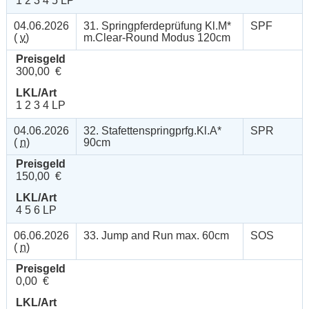
1 2 3 4 5 LP
04.06.2026
31. Springpferdeprüfung Kl.M*
SPF
(
v
)
m.Clear-Round Modus 120cm
Preisgeld
300,00 €
LKL/Art
1 2 3 4 LP
04.06.2026
32. Stafettenspringprfg.Kl.A*
SPR
(
n
)
90cm
Preisgeld
150,00 €
LKL/Art
4 5 6 LP
06.06.2026
33. Jump and Run max. 60cm
SOS
(
n
)
Preisgeld
0,00 €
LKL/Art