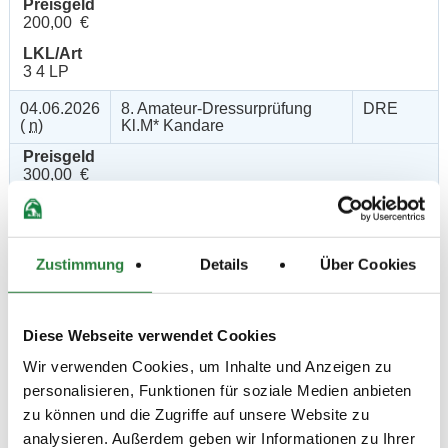
Preisgeld
200,00 €
LKL/Art
3 4 LP
04.06.2026
8. Amateur-Dressurprüfung
DRE
(
n
)
Kl.M* Kandare
Preisgeld
300,00 €
LKL/Art
3 4 LP
07.06.2026
9. Dressurprüfung Kl.M**
DRE
Zustimmung
Details
Über Cookies
(
v
)
Kandare
Preisgeld
500,00 €
Diese Webseite verwendet Cookies
LKL/Art
Wir verwenden Cookies, um Inhalte und Anzeigen zu
2 3 4 LP
personalisieren, Funktionen für soziale Medien anbieten
06.06.2026
10. Dressurprüfung Kl. S* -
DRE
zu können und die Zugriffe auf unsere Website zu
(
n
)
St.Georg Special*
analysieren. Außerdem geben wir Informationen zu Ihrer