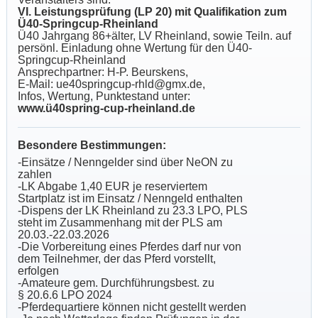
VI. Leistungsprüfung (LP 20) mit Qualifikation zum
Ü40-Springcup-Rheinland
Ü40 Jahrgang 86+älter, LV Rheinland, sowie Teiln. auf
persönl. Einladung ohne Wertung für den Ü40-
Springcup-Rheinland
Ansprechpartner: H-P. Beurskens,
E-Mail: ue40springcup-rhld@gmx.de,
Infos, Wertung, Punktestand unter:
www.ü40spring-cup-rheinland.de
Besondere Bestimmungen:
-Einsätze / Nenngelder sind über NeON zu
zahlen
-LK Abgabe 1,40 EUR je reserviertem
Startplatz ist im Einsatz / Nenngeld enthalten
-Dispens der LK Rheinland zu 23.3 LPO, PLS
steht im Zusammenhang mit der PLS am
20.03.-22.03.2026
-Die Vorbereitung eines Pferdes darf nur von
dem Teilnehmer, der das Pferd vorstellt,
erfolgen
-Amateure gem. Durchführungsbest. zu
§ 20.6.6 LPO 2024
-Pferdequartiere können nicht gestellt werden