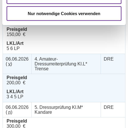
6 7 LP
Nur notwendige Cookies verwenden
06.06.2026
3. Dressurprüfung Kl.A*
DRE
(
v
)
Preisgeld
150,00 €
LKL/Art
5 6 LP
06.06.2026
4. Amateur-
DRE
(
v
)
Dressurreiterprüfung Kl.L*
Trense
Preisgeld
200,00 €
LKL/Art
3 4 5 LP
06.06.2026
5. Dressurprüfung Kl.M*
DRE
(
n
)
Kandare
Preisgeld
300,00 €