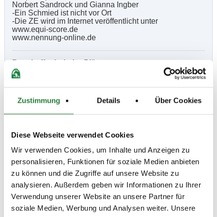
Norbert Sandrock und Gianna Ingber
-Ein Schmied ist nicht vor Ort
-Die ZE wird im Internet veröffentlicht unter
www.equi-score.de
www.nennung-online.de
Beschaffenheit der Plätze:
Halle: 20x40m Sand (neu)
Außenplatz Dr.&Spr.: 55x60m Sand
Vorbereitungsplatz Dr. & Spr. 25x65m Sand
Zustimmung
Details
Über Cookies
Vorläufige Zeitenteilung:
Diese Webseite verwendet Cookies
Sa. vorm.: 1,2,3,4; nachm.: 5,6,7,8
Wir verwenden Cookies, um Inhalte und Anzeigen zu
So. vorm.: 9,10,11,12; nachm.: 13,14,15,16
personalisieren, Funktionen für soziale Medien anbieten
zu können und die Zugriffe auf unsere Website zu
analysieren. Außerdem geben wir Informationen zu Ihrer
Ergebnisse:
Verwendung unserer Website an unsere Partner für
Zu den Ergebnissen auf www.fn-erfolgsdaten.de
soziale Medien, Werbung und Analysen weiter. Unsere