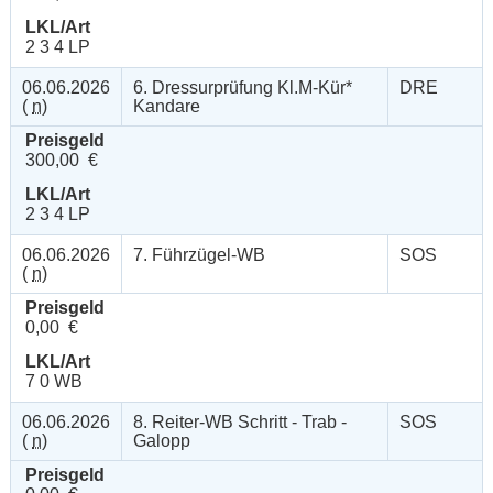
LKL/Art
2 3 4 LP
06.06.2026
6. Dressurprüfung Kl.M-Kür*
DRE
(
n
)
Kandare
Preisgeld
300,00 €
LKL/Art
2 3 4 LP
06.06.2026
7. Führzügel-WB
SOS
(
n
)
Preisgeld
0,00 €
LKL/Art
7 0 WB
06.06.2026
8. Reiter-WB Schritt - Trab -
SOS
(
n
)
Galopp
Preisgeld