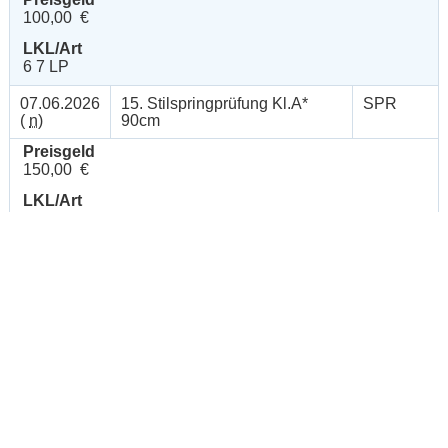
100,00 €
LKL/Art
6 7 LP
07.06.2026
15. Stilspringprüfung Kl.A*
SPR
(
n
)
90cm
Preisgeld
150,00 €
LKL/Art
5 6 LP
07.06.2026
16. Amateur-
SPR
(
n
)
Springprfg.m.steigenden
Anforderungen Kl.A* 90cm
Preisgeld
150,00 €
LKL/Art
4 5 6 LP