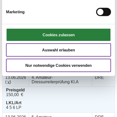
(
v
)
Preisgeld
Marketing
150,00 €
LKL/Art
1 2 3 4 5 6 LP
Cookies zulassen
12.06.2026
3. Dressurpferdeprfg.Kl.L
DPF
(
v
)
Auswahl erlauben
Preisgeld
200,00 €
LKL/Art
Nur notwendige Cookies verwenden
1 2 3 4 5 LP
13.06.2026
4. Amateur-
DRE
(
v
)
Dressurreiterprüfung Kl.A
Preisgeld
150,00 €
LKL/Art
4 5 6 LP