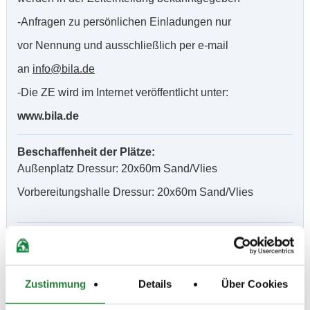
-Anfragen zu persönlichen Einladungen nur
vor Nennung und ausschließlich per e-mail
an
info@bila.de
-Die ZE wird im Internet veröffentlicht unter:
www.bila.de
Beschaffenheit der Plätze:
Außenplatz Dressur: 20x60m Sand/Vlies
Vorbereitungshalle Dressur: 20x60m Sand/Vlies
Vorläufige Zeitenteilung:
Fr. vorm.: 2,3; nachm.: 8,10
Sa. vorm.: 4,5; nachm.: 1,6; abend: 9,11
So. vorm.: 7,12; nachm.: 13,14
Zustimmung
Details
Über Cookies