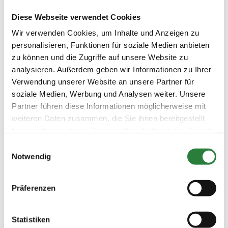
Ergebnisse:
Diese Webseite verwendet Cookies
Zu den Ergebnissen auf www.fn-erfolgsdaten.de
Wir verwenden Cookies, um Inhalte und Anzeigen zu
personalisieren, Funktionen für soziale Medien anbieten
zu können und die Zugriffe auf unsere Website zu
analysieren. Außerdem geben wir Informationen zu Ihrer
Verwendung unserer Website an unsere Partner für
Prüfungen
soziale Medien, Werbung und Analysen weiter. Unsere
Partner führen diese Informationen möglicherweise mit
Datum
Prüfung
Disziplin
weiteren Daten zusammen, die Sie ihnen bereitgestellt
haben oder die sie im Rahmen Ihrer Nutzung der Dienste
gesammelt haben.
Einwilligungsauswahl
13.06.2026
1. Reitpferdeprüfung
RPF
(
n
)
Notwendig
Preisgeld
150,00 €
Präferenzen
LKL/Art
1 2 3 4 5 6 LP
Statistiken
12.06.2026
2. Dressurpferdeprfg. Kl.A
DPF