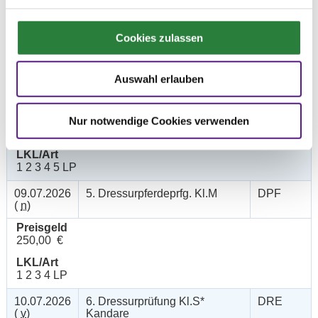
Preisgeld
200,00 €
Cookies zulassen
LKL/Art
1 2 3 4 5 LP
Auswahl erlauben
09.07.2026
4. Dressurpferdeprfg.Kl.L
DPF
(
n
)
Preisgeld
Nur notwendige Cookies verwenden
200,00 €
LKL/Art
1 2 3 4 5 LP
09.07.2026
5. Dressurpferdeprfg. Kl.M
DPF
(
n
)
Preisgeld
250,00 €
LKL/Art
1 2 3 4 LP
10.07.2026
6. Dressurprüfung Kl.S*
DRE
(
v
)
Kandare