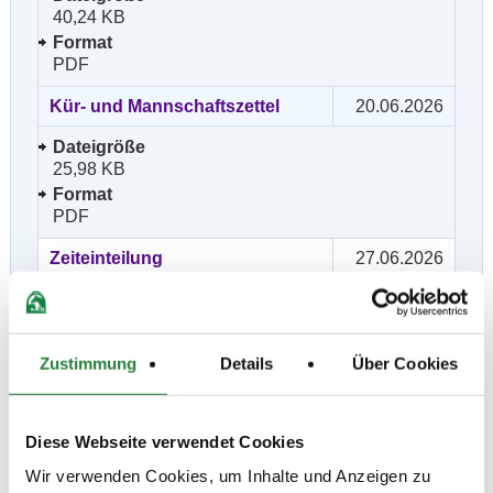
40,24 KB
Format
PDF
Kür- und Mannschaftszettel
20.06.2026
Dateigröße
25,98 KB
Format
PDF
Zeiteinteilung
27.06.2026
Dateigröße
405,10 KB
Format
Zustimmung
Details
Über Cookies
PDF
Diese Webseite verwendet Cookies
Wir verwenden Cookies, um Inhalte und Anzeigen zu
Prüfungen