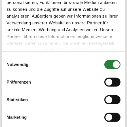
personalisieren, Funktionen für soziale Medien anbieten
zu können und die Zugriffe auf unsere Website zu
Datum
Prüfung
Disziplin
analysieren. Außerdem geben wir Informationen zu Ihrer
Verwendung unserer Website an unsere Partner für
soziale Medien, Werbung und Analysen weiter. Unsere
09.07.2026
1. Dressurpferdeprfg. Kl.A
DPF
Partner führen diese Informationen möglicherweise mit
(
v
)
weiteren Daten zusammen, die Sie ihnen bereitgestellt
Preisgeld
haben oder die sie im Rahmen Ihrer Nutzung der Dienste
150,00 €
gesammelt haben.
Einwilligungsauswahl
LKL/Art
Notwendig
1 2 3 4 5 6 LP
09.07.2026
2. Dressurpferdeprfg. Kl.A
DPF
(
v
)
Präferenzen
Preisgeld
150,00 €
Statistiken
LKL/Art
1 2 3 4 5 6 LP
Marketing
09.07.2026
3. Dressurpferdeprfg.Kl.L
DPF
(
v
)