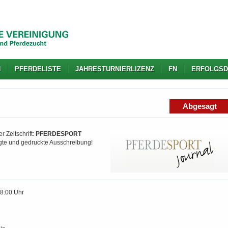
N
PFERDELISTE
JAHRESTURNIERLIZENZ
FN
ERFOLGSD
Abgesagt
r Zeitschrift:
PFERDESPORT
igte und gedruckte Ausschreibung!
18:00 Uhr