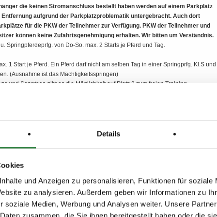
änger die keinen Stromanschluss bestellt haben werden auf einem Parkplatz
 Entfernung aufgrund der Parkplatzproblematik untergebracht. Auch dort
rkplätze für die PKW der Teilnehmer zur Verfügung. PKW der Teilnehmer und
itzer können keine Zufahrtsgenehmigung erhalten. Wir bitten um Verständnis.
 u. Springpferdeprfg. von Do-So. max. 2 Starts je Pferd und Tag.
. 1 Start je Pferd. Ein Pferd darf nicht am selben Tag in einer Springprfg. Kl.S und
ten. (Ausnahme ist das Mächtigkeitsspringen)
s und Sonntags gibt es die Möglichkeit auf Platz 2 zum freien Training.
r vor der Veranstaltung 5,-- € nach dem Nachnennschluss 10,-- €
Details
ng Stallplätze Fahrer: Bestellung eines Stallzeltplatzes: je 1- bzw. 2-Spänner
 50,- €, 4-Spänner (12x18 m) 80,- €. Die Plätze werden zugewiesen. Andere
Cookies
en sind mit der Nennung zu beantragen.
nhalte und Anzeigen zu personalisieren, Funktionen für soziale
vierung Boxen (Stroh, 100€) bitte
„Box Fahrpferd"
ankreuzen. Expliziten
ch (Allergiker) bitte als Kommentar angeben. Heu/Stroh kann vor Ort gekauft
Website zu analysieren. Außerdem geben wir Informationen zu I
r soziale Medien, Werbung und Analysen weiter. Unsere Partner
agen u./o. LKW werden incl. Stromanschluss (max. 1,5 kW) auf zugewiesenem
 Daten zusammen, die Sie ihnen bereitgestellt haben oder die s