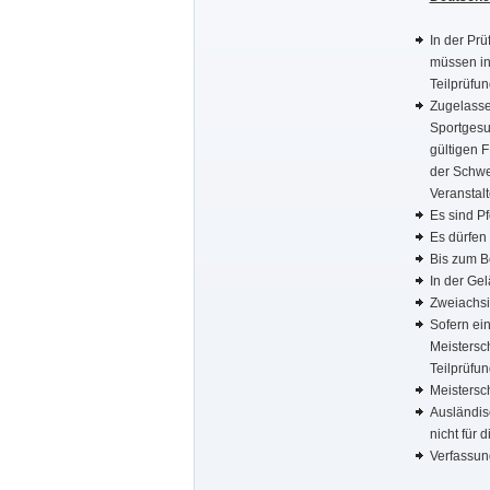
In der Pr
müssen in
Teilprüfun
Zugelassen
Sportgesu
gültigen F
der Schwei
Veranstalt
Es sind P
Es dürfen
Bis zum Be
In der Gel
Zweiachsi
Sofern ein
Meistersc
Teilprüfu
Meistersch
Ausländis
nicht für 
Verfassun