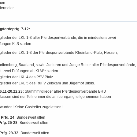
hen
dermeier
gpferdeprfg. 7-12:
lieder der LKL 1-3 aller Pferdesportverbände, die in mindestens zwei
ungen Kl.S starten.
lieder der LKL 1-3 der Pferdesportverbände Rheinland-Pfalz, Hessen,
ttemberg, Saarland, sowie Junioren und Junge Reiter aller Pferdesportverbände,
d. zwei Prüfungen ab Kl.M** starten.
lieder der LKL 4 des PSV Pfalz
lieder der LKL 5 des RuFV Zeiskam und Jägerhof Biblis.
6,11-20,22,23:
Stammmitglieder aller Pferdesportverbände BRD
lassen sind nur Teilnehmer die am Lehrgang teilgenommen haben
 wurden! Keine Gastreiter zugelassen!
Prfg. 24:
Bundesweit offen
rfg. 25-28:
Bundesweit offen
rfg. 29-32:
Bundesweit offen