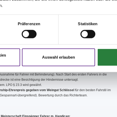
- € erhoben - max. Entfernung zum Stromverteiler 100m!
Reservierung nur bei
n.
g und Bezahlung mit der Nennung.
llung nur soweit möglich bei einem Aufschlag von 50%. LKW und
änger die keinen Stromanschluss bestellt haben werden auf einem Parkplatz
Präferenzen
Statistiken
 Entfernung aufgrund der Parkplatzproblematik untergebracht. Auch dort
rkplätze für die PKW der Teilnehmer zur Verfügung. PKW der Teilnehmer und
itzer können keine Zufahrtsgenehmigung erhalten. Wir bitten um Verständnis.
se sind vor Beginn der 1. T.P. an der Meldestelle abzugeben bzw. zur
gsprüfung mitzubringen.
en darf in jeder Prüfung nur zwei Mal gefahren werden.
ies
Auswahl erlauben
rn und Wagennummern in gut sichbarer Größe hat jeder Teilnehmer selbst
gen.
ehmer dürfen die Geländestrecke nur zu Fuß oder mit dem Fahrrad besichtigen
 Ausnahme für Fahrer mit Behinderung). Nach Start des ersten Fahrers in die
trecke ist eine Besichtigung der Hindernisse untersagt.
em. LPO § 23.3 wird gewährt.
ship-Ehrenpreis gegeben vom Weingut Schlössel
für den besten Fahrstil im
Gespannart-übergreifend). Bewertung durch das Richterteam.
Meisterschaft Einspänner Fahrer m. Handicap: