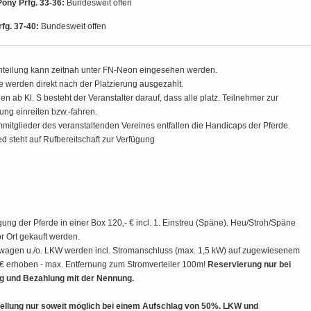
ony Prfg. 33-36:
Bundesweit offen
fg. 37-40:
Bundesweit offen
inteilung kann zeitnah unter FN-Neon eingesehen werden.
e werden direkt nach der Platzierung ausgezahlt.
en ab Kl. S besteht der Veranstalter darauf, dass alle platz. Teilnehmer zur
ung einreiten bzw.-fahren.
mitglieder des veranstaltenden Vereines entfallen die Handicaps der Pferde.
d steht auf Rufbereitschaft zur Verfügung
ung der Pferde in einer Box 120,- € incl. 1. Einstreu (Späne). Heu/Stroh/Späne
r Ort gekauft werden.
agen u./o. LKW werden incl. Stromanschluss (max. 1,5 kW) auf zugewiesenem
- € erhoben - max. Entfernung zum Stromverteiler 100m!
Reservierung nur bei
g und Bezahlung mit der Nennung.
llung nur soweit möglich bei einem Aufschlag von 50%. LKW und