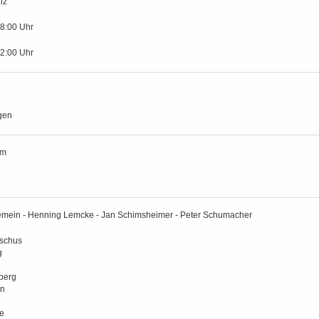
lz
18:00 Uhr
12:00 Uhr
gen
am
mein - Henning Lemcke - Jan Schimsheimer - Peter Schumacher
schus
g
berg
in
e