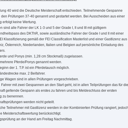
üfung 40 wird die Deutsche Meisterschaft entschieden. Teilnehmende Gespanne
 den Prüfungen 37-40 genannt und gestartet werden. Bei Ausscheiden aus einer
g erfolgt keine Wertung.
 sind alle Fahrer der LK 1-3 und 5 der Grade I, II und III mit gültigem
ndheitspass des DKThR, sowie ausländische Fahrer der Grade I und II mit einer
EI Klassifizierung gemäß der FEI Classification Masterlist und einer Gastlizenz aus
z, Österreich, Niederlanden, Italien und Belgien auf persönliche Einladung des
ers.
ferde und Ponys (min. 1,28 cm Stockmaß) zugelassen.
 mehrere Pferde/Ponys genannt werden.
ginn der 1. T.P. ist ein Pferdetausch möglich.
ändestrecke max. 2 Beifahrer.
ge Wagen sind in allen Prüfungen vorgeschrieben.
 Fahrer mit zwei Gespannen an den Start geht, ist in allen Teilprüfungen das für di
haft geltende Gespann als erstes zu fahren und bis Meldeschluss der ersten
ng zu benennen.
aftsprüfungen werden nicht geteilt.
che Teilnehmer mit Gastlizenz werden in der Kombinierten Prüfung rangiert, jedoc
die Meisterschaftswertung berücksichtigt.
gsprüfung an der Hand am Freitag Nachmittag.