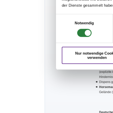
Platz 35,
der Dienste gesammelt habe
Bestellun
Nachbeste
Einwilligungsauswahl
Pferdeanh
Notwendig
ca. 300 m
stehen Pa
Pferdebes
Pferdepäs
Verfassun
Jeder Wag
Nur notwendige Cook
Kopfnumme
verwenden
mitzubrin
Die Teiln
(explizite
Hinderniss
Dispens g
Horseman
Gelände (
Deutsche 