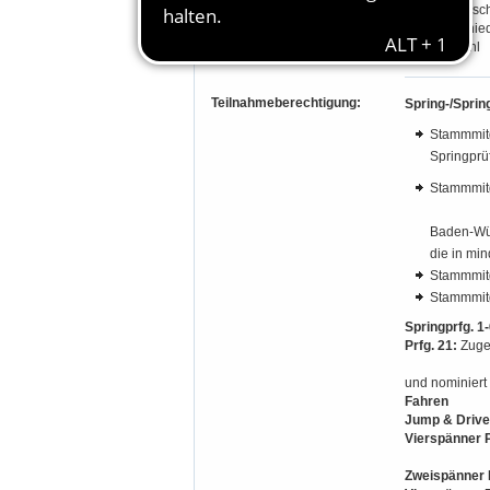
Carsten Rasc
Dieter Schnie
Annika Stahl
Teilnahmeberechtigung:
Spring-/Sprin
Stammmitg
Springprüf
Stammmitg
Baden-Wür
die in min
Stammmitg
Stammmitg
Springprfg. 1-
Prfg. 21:
Zuge
und nominiert
Fahren
Jump & Drive 
Vierspänner P
Zweispänner P