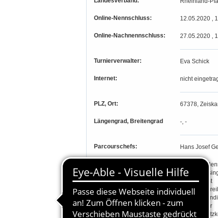
Landesverband:
Rheinland-Pfa
Online-Nennschluss:
12.05.2020 , 
Online-Nachnennschluss:
27.05.2020 , 
Turnierverwalter:
Eva Schick
Internet:
nicht eingetra
PLZ, Ort:
67378, Zeisk
Längengrad, Breitengrad
-, -
Parcourschefs:
Hans Josef Ge
Richter:
Wolfgang Ben
Klaus Blässin
Klaus Christ
Ekkehard Frei
Barbara Land
Albert Meier
Dagmar Patzk