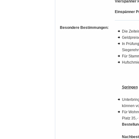
Vierspänner P
Einspänner Pr
Besondere Bestimmungen:
Die Zeite
Geldpreis
In Prüfung
Siegerehr
Für Stamm
Hufschmie
Springen
Unterbring
können vo
Für Wohnw
Platz 35,
Bestellun
Nachbeste