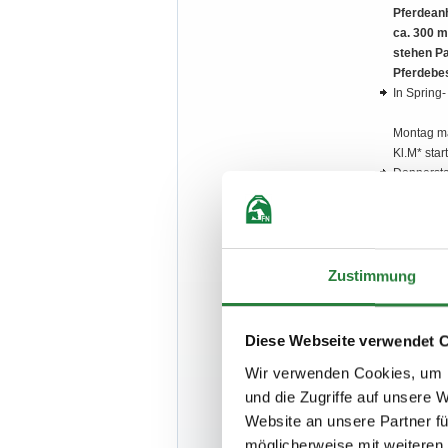
Pferdeanh
ca. 300 m
stehen Pa
Pferdebes
In Spring-
Montag max
Kl.M* star
Donnerstag
Nenngebüh
Fahren
Zustimmung
Reservieru
(12x15 m)
Diese Webseite verwendet 
Platzgröß
Wir verwenden Cookies, um I
Für Reser
Spänewuns
und die Zugriffe auf unsere 
werden.
Website an unsere Partner fü
Für Wohnw
möglicherweise mit weiteren