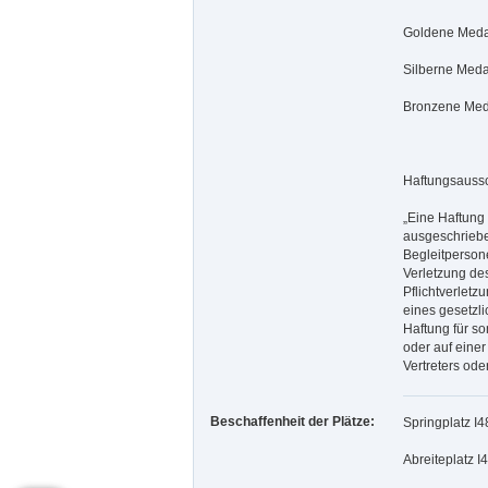
Goldene Meda
Silberne Medai
Bronzene Medai
Haftungsaussc
„Eine Haftung
ausgeschriebe
Begleitperso
Verletzung des
Pflichtverletz
eines gesetzli
Haftung für so
oder auf einer
Vertreters ode
Beschaffenheit der Plätze:
Springplatz I4
Abreiteplatz 