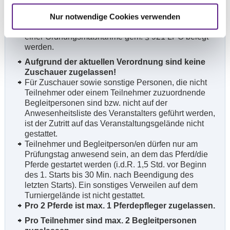
Bußgeldern geahndet werden. Die Nichtbeachtung
der Anordnungen/Hinweise stellt (auch) einem
Nur notwendige Cookies verwenden
Verstoß gem. LPO § 920 Abs. 2.k dar und kann mit
einer Ordnungsmaßnahme gem. § 921 LPO belegt
werden.
Aufgrund der aktuellen Verordnung sind keine
Zuschauer zugelassen!
Für Zuschauer sowie sonstige Personen, die nicht
Teilnehmer oder einem Teilnehmer zuzuordnende
Begleitpersonen sind bzw. nicht auf der
Anwesenheitsliste des Veranstalters geführt werden,
ist der Zutritt auf das Veranstaltungsgelände nicht
gestattet.
Teilnehmer und Begleitperson/en dürfen nur am
Prüfungstag anwesend sein, an dem das Pferd/die
Pferde gestartet werden (i.d.R. 1,5 Std. vor Beginn
des 1. Starts bis 30 Min. nach Beendigung des
letzten Starts). Ein sonstiges Verweilen auf dem
Turniergelände ist nicht gestattet.
Pro 2 Pferde ist max. 1 Pferdepfleger zugelassen.
Pro Teilnehmer sind max. 2 Begleitpersonen