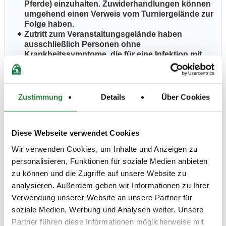
Pferde) einzuhalten. Zuwiderhandlungen können
umgehend einen Verweis vom Turniergelände zur
Folge haben.
Zutritt zum Veranstaltungsgelände haben
ausschließlich Personen ohne
Krankheitssymptome, die für eine Infektion mit
dem Coronavirus typisch sind.
Maskenpflicht in geschlossenen Räumen und
anderen ausgewiesenen Bereichen.
Unter www.nennung-online.de -
Zustimmung
Details
Über Cookies
Teilnehmerinformation bzw. der Internetseite des
Veranstalters - ist ein Formular
"Anwesenheitsnachweis"
hinterlegt. Dieses
Diese Webseite verwendet Cookies
Formular ist Bestandteil der
Nennung/Ausschreibung und
MUSS
zwingend
von
Wir verwenden Cookies, um Inhalte und Anzeigen zu
allen Personen (Teilnehmer, Begleiter, Trainer,
personalisieren, Funktionen für soziale Medien anbieten
Zuschauer) ausgefüllt, unterschrieben und bei
zu können und die Zugriffe auf unsere Website zu
Betreten des Turniergeländes (Anreise) an der
analysieren. Außerdem geben wir Informationen zu Ihrer
Eingangskontrolle abgegeben werden. Ohne
Vorlage dieses Formulars ist kein Start/betreten der
Verwendung unserer Website an unsere Partner für
Anlage möglich. Hier erfolgt dann ggf. die Ausgabe
soziale Medien, Werbung und Analysen weiter. Unsere
der Tagesbänder sowie ggf. Mund-/Nasenschutz.
Partner führen diese Informationen möglicherweise mit
Die ggf. gültige Tages-Einlassberechtigung