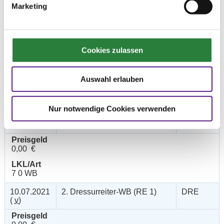
Marketing
Cookies zulassen
Prüfungen
Auswahl erlauben
Datum
Prüfung
Disziplin
Nur notwendige Cookies verwenden
10.07.2021
1. Reiter-WB Schritt - Trab -
SOS
(
v
)
Galopp
Preisgeld
0,00 €
LKL/Art
7 0 WB
10.07.2021
2. Dressurreiter-WB (RE 1)
DRE
(
v
)
Preisgeld