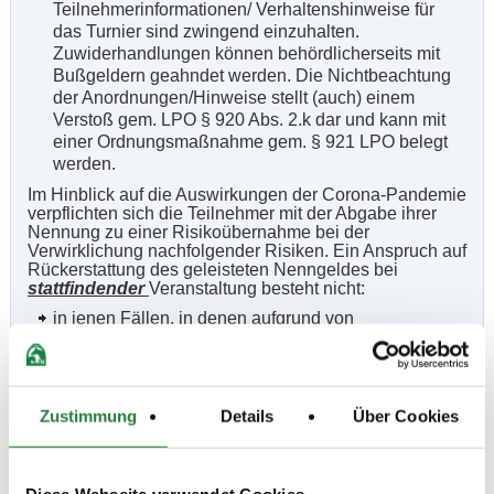
Teilnehmerinformationen/ Verhaltenshinweise für
das Turnier sind zwingend einzuhalten.
Zuwiderhandlungen können behördlicherseits mit
Bußgeldern geahndet werden. Die Nichtbeachtung
der Anordnungen/Hinweise stellt (auch) einem
Verstoß gem. LPO § 920 Abs. 2.k dar und kann mit
einer Ordnungsmaßnahme gem. § 921 LPO belegt
werden.
Im Hinblick auf die Auswirkungen der Corona-Pandemie
verpflichten sich die Teilnehmer mit der Abgabe ihrer
Nennung zu einer Risikoübernahme bei der
Verwirklichung nachfolgender Risiken. Ein Anspruch auf
Rückerstattung des geleisteten Nenngeldes bei
stattfindender
Veranstaltung besteht nicht:
in jenen Fällen, in denen aufgrund von
Bestimmungen einer Verordnung und/oder aufgrund
anderer behördlicher Verfügungen die Teilnahme
von Personen, die ihren Wohnsitz oder ihren
Arbeitsplatz innerhalb eines „Corona-
Zustimmung
Details
Über Cookies
Risikogebietes" (u.a. Bezirk, Landkreis o.ä. über den
ein „Lockdown" verhängt wurde) haben, untersagt
ist.
Diese Webseite verwendet Cookies