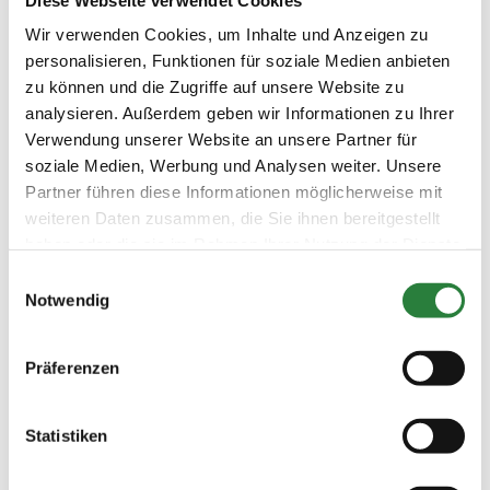
Wir verwenden Cookies, um Inhalte und Anzeigen zu
Beschaffenheit der Plätze:
personalisieren, Funktionen für soziale Medien anbieten
Springplatz50x90m Sand
zu können und die Zugriffe auf unsere Website zu
Abreiteplatz40x60m Sand
analysieren. Außerdem geben wir Informationen zu Ihrer
Verwendung unserer Website an unsere Partner für
Dressurplatz20x60m Sand
soziale Medien, Werbung und Analysen weiter. Unsere
Abreiteplatz20x60m Sand
Partner führen diese Informationen möglicherweise mit
weiteren Daten zusammen, die Sie ihnen bereitgestellt
Halle20x54m
haben oder die sie im Rahmen Ihrer Nutzung der Dienste
Abreitehalle20x40m
gesammelt haben.
Einwilligungsauswahl
Notwendig
Vorläufige Zeitenteilung:
Sa. vorm.: 1,2,3,4,5; nachm.: 6,7; abend: 8
Präferenzen
So. vorm.: 10,11,12,13; nachm.: 9,14,15,16; abend: 17
Statistiken
Ergebnisse:
Zu den Ergebnissen auf www.fn-erfolgsdaten.de