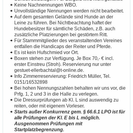
Keine Nachnennungen WBO.
Unvollständige Nennungen werden nicht bearbeitet.
Auf dem gesamten Gelände sind Hunde an der
Leine zu führen. Bei Nichtbeachtung haftet der
Hundebesitzer für sämtliche Schäden, z.B. auch
zusätzliche Platzierungen bei gestörtem Ritt.
Für Stammmitglieder des veranstaltenden Vereines
entfallen die Handicaps der Reiter und Pferde.
Es ist kein Hufschmied vor Ort.
Boxen stehen zur Verfügung. Je Box 70,- € incl.
erster Einstreu (Stroh). Reservierung nur unter
gestuet-ellerbachtal@t-online.de.
Info Zimmerreservierung: Friedrich Müller, Tel.
0151/16532898
Bei hohen Nennungszahlen behalten wir uns vor, die
Prfg. 1, 2 und 3 in die Halle zu verlegen.
Die Dressurprüfungen ab Kl. L sind auswendig zu
reiten, oder mit eigenem Vorleser.
Starts außer Konkurrenz gem. § 66.6.1 LPO ist für
alle Prüfungen der Kl. E bis L möglich.
Ausgenommen Prüfungen mit
Startplatzbegrenzung.