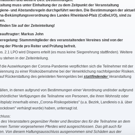
rmationen und weitere Bes. Bestimmungen:
altung muss unter Einhaltung der zu dem Zeitpunkt der Veranstaltung
giene- und Abstandsregeln durchgeführt werden. Die Bestimmungen der aktuel
ona-Bekämpfungsverordnung des Landes Rheinland-Pfalz (CoBeLVO), sind zu
en.
finden Sie auf der Zeiteinteilung!
eauftragter: Markus John
eregelung:
Stammmitglieder des veranstaltenden Vereines sind von der
g der Pferde pro Reiter und Prüfung befreit.
s. 2.1 LPO wird Dispens erteilt (es muss keine Siegerehrung stattfinden). Weitere
zu stehen in der Zeiteinteilung.
f die Auswirkungen der Corona-Pandemie verpflichten sich die Teilnehmer mit der
Nennung zu einer Risikoübernahme bei der Verwirklichung nachfolgender Risiken.
auf Rückerstattung des geleisteten Nenngeldes bei
stattfindender
Veranstaltung
Fällen, in denen aufgrund von Bestimmungen einer Verordnung und/oder aufgrund
ehördlicher Verfügungen die Teilnahme von Personen, die ihren Wohnsitz oder
itsplatz innerhalb eines „Corona-Risikogebietes" (u.a. Bezirk, Landkreis o.ä. über
Lockdown" verhängt wurde) haben, untersagt ist.
hluss:
 des Veranstalters gegenüber Reiter und Besitzer des für die Teilnahme an dem
nen Turnier vorgesehenen Pferdes wird ausgeschlossen. Das gilt auch für
nen. Von diesem Haftungsausschluss ausgenommen sind Schäden aus der