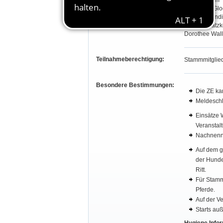
Bruno Eidam
Sebastian Gl
Barbara Land
Dagmar Patzk
Dorothee Wall
Teilnahmeberechtigung:
Stammmitglied
Besondere Bestimmungen:
Die ZE ka
Meldeschlu
Einsätze 
Veranstalt
Nachnennu
Auf dem g
der Hunde
Ritt.
Für Stamm
Pferde.
Auf der Ve
Starts auß