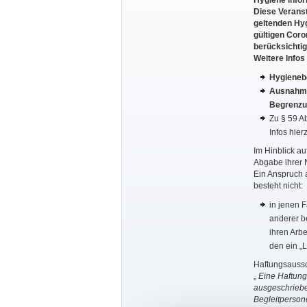
Hygiene Info
Diese Veranst
geltenden Hy
gültigen Cor
berücksichtig
Weitere Infos 
Hygieneb
Ausnahm
Begrenzun
Zu § 59 Ab
Infos hier
Im Hinblick au
Abgabe ihrer 
Ein Anspruch 
besteht nicht:
in jenen 
anderer b
ihren Arbe
den ein „
Haftungsaussc
„
Eine Haftung
ausgeschriebe
Begleitperso