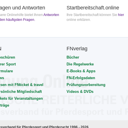
agen und Antworten
Startbereitschaft.online
ere Onlinehilfe bietet Ihnen
Antworten
Ihre Startbereitschaft können Sie
hier
den häufigsten Fragen.
online erklären.
N
FNverlag
oschüren
Bücher
rer Sport
Die Regelwerke
rmulare
E-Books & Apps
ws
FN-Erfolgsdaten
sen mit FNticket & travel
Prüfungsvorbereitung
rsönliche Mitgliedschaft
Videos & DVDs
kets für Veranstaltungen
rträge
esverband für Pferdesport und Pferdezucht 1996 - 2026