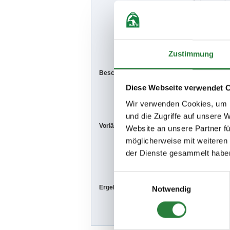
Verletzung des
Pflichtverletz
eines gesetzli
Haftung für so
oder auf einer
Vertreters ode
Zustimmung
Beschaffenheit der Plätze:
Halle
20x58 m
Diese Webseite verwendet 
Abreitehalle
Wir verwenden Cookies, um I
und die Zugriffe auf unsere 
Vorläufige Zeitenteilung:
Fr. vorm.: 1,2,
Website an unsere Partner fü
Sa. vorm.: 6,7
möglicherweise mit weiteren
So. vorm.: 11,
der Dienste gesammelt habe
Ausweichtag F
Einwilligungsauswahl
Ergebnisse:
Zu den Ergebn
Notwendig