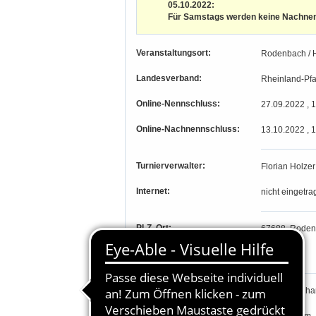
05.10.2022:
Für Samstags werden keine Nachn
Veranstaltungsort:
Rodenbach / H
Landesverband:
Rheinland-Pfa
Online-Nennschluss:
27.09.2022 , 
Online-Nachnennschluss:
13.10.2022 , 
Turnierverwalter:
Florian Holzer
Internet:
nicht eingetra
PLZ, Ort:
67688, Roden
Längengrad, Breitengrad
-, -
Parcourschef:
Reiner Neuha
Richter: