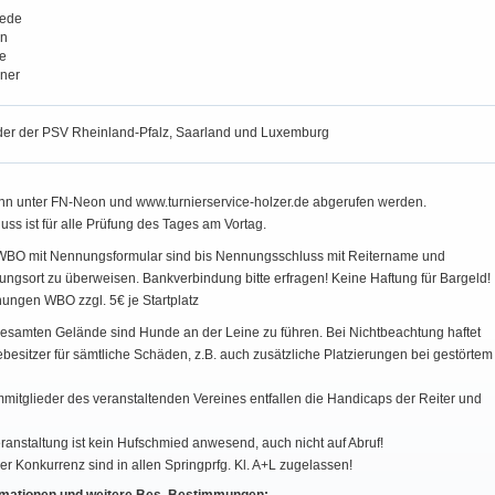
oede
in
e
ner
er der PSV Rheinland-Pfalz, Saarland und Luxemburg
nn unter FN-Neon und www.turnierservice-holzer.de abgerufen werden.
ss ist für alle Prüfung des Tages am Vortag.
WBO mit Nennungsformular sind bis Nennungsschluss mit Reitername und
ungsort zu überweisen. Bankverbindung bitte erfragen! Keine Haftung für Bargeld!
ngen WBO zzgl. 5€ je Startplatz
esamten Gelände sind Hunde an der Leine zu führen. Bei Nichtbeachtung haftet
besitzer für sämtliche Schäden, z.B. auch zusätzliche Platzierungen bei gestörtem
mitglieder des veranstaltenden Vereines entfallen die Handicaps der Reiter und
ranstaltung ist kein Hufschmied anwesend, auch nicht auf Abruf!
er Konkurrenz sind in allen Springprfg. Kl. A+L zugelassen!