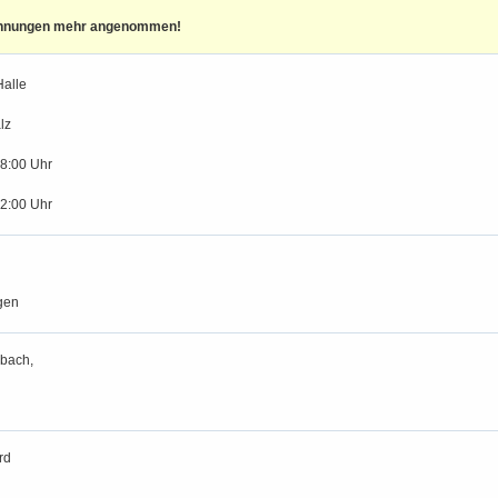
ennungen mehr angenommen!
alle
lz
18:00 Uhr
12:00 Uhr
gen
bach,
rd