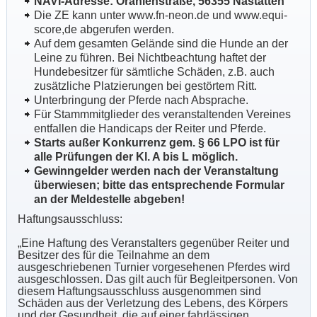
NAVI-Adresse: Oranienstraße, 56355 Nastätten
Die ZE kann unter www.fn-neon.de und www.equi-
score,de abgerufen werden.
Auf dem gesamten Gelände sind die Hunde an der
Leine zu führen. Bei Nichtbeachtung haftet der
Hundebesitzer für sämtliche Schäden, z.B. auch
zusätzliche Platzierungen bei gestörtem Ritt.
Unterbringung der Pferde nach Absprache.
Für Stammmitglieder des veranstaltenden Vereines
entfallen die Handicaps der Reiter und Pferde.
Starts außer Konkurrenz gem. § 66 LPO ist für
alle Prüfungen der Kl. A bis L möglich.
Gewinngelder werden nach der Veranstaltung
überwiesen; bitte das entsprechende Formular
an der Meldestelle abgeben!
Haftungsausschluss:
„Eine Haftung des Veranstalters gegenüber Reiter und
Besitzer des für die Teilnahme an dem
ausgeschriebenen Turnier vorgesehenen Pferdes wird
ausgeschlossen. Das gilt auch für Begleitpersonen. Von
diesem Haftungsausschluss ausgenommen sind
Schäden aus der Verletzung des Lebens, des Körpers
und der Gesundheit, die auf einer fahrlässigen