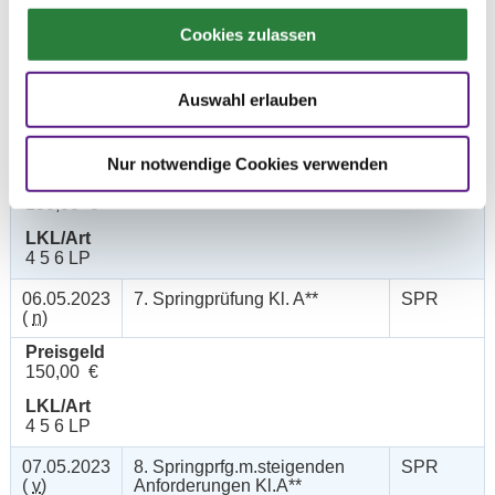
Preisgeld
Cookies zulassen
150,00 €
LKL/Art
4 5 6 LP
Auswahl erlauben
07.05.2023
6. Stilspringprüfung Kl.A**
SPR
(
v
)
Nur notwendige Cookies verwenden
Preisgeld
150,00 €
LKL/Art
4 5 6 LP
06.05.2023
7. Springprüfung Kl. A**
SPR
(
n
)
Preisgeld
150,00 €
LKL/Art
4 5 6 LP
07.05.2023
8. Springprfg.m.steigenden
SPR
(
v
)
Anforderungen Kl.A**