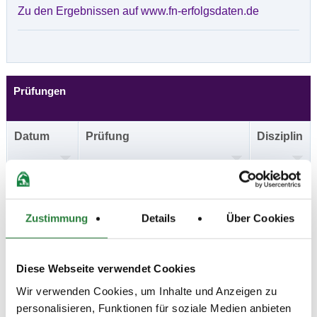
Zu den Ergebnissen auf www.fn-erfolgsdaten.de
Prüfungen
Datum
Prüfung
Disziplin
06.05.2023
1. Springpferdeprüfung Kl.A*
SPF
(
v
)
Preisgeld
Zustimmung
Details
Über Cookies
150,00 €
LKL/Art
1 2 3 4 5 6 LP
Diese Webseite verwendet Cookies
06.05.2023
2. Springpferdeprüfung Kl.A**
SPF
Wir verwenden Cookies, um Inhalte und Anzeigen zu
(
v
)
personalisieren, Funktionen für soziale Medien anbieten