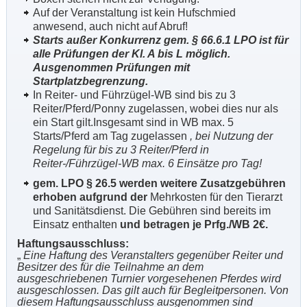
Auf der Veranstaltung ist kein Hufschmied
anwesend, auch nicht auf Abruf!
Starts außer Konkurrenz gem. § 66.6.1 LPO ist für
alle Prüfungen der Kl. A bis L möglich.
Ausgenommen Prüfungen mit
Startplatzbegrenzung.
In Reiter- und Führzügel-WB sind bis zu 3
Reiter/Pferd/Ponny zugelassen, wobei dies nur als
ein Start gilt.Insgesamt sind in WB max. 5
Starts/Pferd am Tag zugelassen
, bei Nutzung der
Regelung für bis zu 3 Reiter/Pferd in
Reiter-/Führzügel-WB max. 6 Einsätze pro Tag!
gem. LPO § 26.5 werden weitere Zusatzgebühren
erhoben aufgrund der
Mehrkosten für den Tierarzt
und Sanitätsdienst. Die Gebühren sind bereits im
Einsatz enthalten
und betragen je Prfg./WB 2€.
Haftungsausschluss:
„
Eine Haftung des Veranstalters gegenüber Reiter und
Besitzer des für die Teilnahme an dem
ausgeschriebenen Turnier vorgesehenen Pferdes wird
ausgeschlossen. Das gilt auch für Begleitpersonen. Von
diesem Haftungsausschluss ausgenommen sind