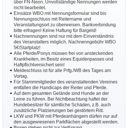
über FN-Neon.
Unvollständige Nennungen werden
nicht bearbeitet.
Einsätze WBO mit Nennungsformular sind bis
Nennungsschluss mit Reitername und
Veranstaltungsort zu überweisen. Bankverbindung
bitte erfragen! Keine Haftung für Bargeld!
Nachnennungen sind nur mit dem Einverständnis
des Veranstalters möglich. Nachnenngebühr WBO
5€/Startplatz!
Alle Pferde/Ponys müssen frei von ansteckenden
Krankheiten, im Besitz eines Equidenpasses und
Haftpflichtversichert sein!
Meldeschluss ist für alle Prfg./WB des Tages am
Vortag.
Für Stammmitglieder des veranstaltenden Vereines
entfallen die Handicaps der Reiter und Pferde.
Auf dem gesamten Gelände sind Hunde an der
Leine zu führen. Bei Nichtbeachtung haftet der
Hundebesitzer für sämtliche Schäden, z.B. auch
zusätzliche Platzierungen bei gestörtem Ritt.
LKW und PKW mit Pferdeanhängern dürfen nur auf
den ausgewiesenen Parkflächen abgestellt werden.
Boxen stehen nicht zur Verfügung.