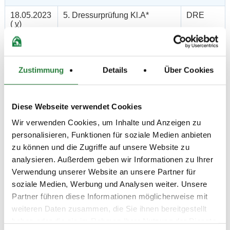
18.05.2023
5. Dressurprüfung Kl.A*
DRE
(
v
)
Preisgeld
150,00 €
LKL/Art
Zustimmung
Details
Über Cookies
5 6 LP
18.05.2023
6. Dressurprüfung Kl.A**
DRE
(
v
)
Diese Webseite verwendet Cookies
Preisgeld
Wir verwenden Cookies, um Inhalte und Anzeigen zu
150,00 €
personalisieren, Funktionen für soziale Medien anbieten
LKL/Art
zu können und die Zugriffe auf unsere Website zu
4 5 6 LP
analysieren. Außerdem geben wir Informationen zu Ihrer
18.05.2023
7. Reiter-WB Schritt - Trab -
SOS
Verwendung unserer Website an unsere Partner für
(
n
)
Galopp
soziale Medien, Werbung und Analysen weiter. Unsere
Preisgeld
Partner führen diese Informationen möglicherweise mit
0,00 €
weiteren Daten zusammen, die Sie ihnen bereitgestellt
haben oder die sie im Rahmen Ihrer Nutzung der Dienste
LKL/Art