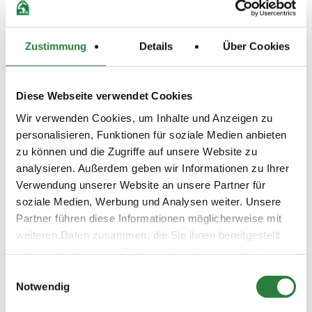
1 2 3 4 5 6 7 LP
17.10.2025
2. Springpferdeprüfung Kl.A*
SPF
Zustimmung
Details
Über Cookies
(
v
)
90cm
Preisgeld
150,00 €
Diese Webseite verwendet Cookies
LKL/Art
1 2 3 4 5 6 LP
Wir verwenden Cookies, um Inhalte und Anzeigen zu
personalisieren, Funktionen für soziale Medien anbieten
17.10.2025
3. Springpferdeprüfung Kl.A**
SPF
zu können und die Zugriffe auf unsere Website zu
(
n
)
100cm
analysieren. Außerdem geben wir Informationen zu Ihrer
Preisgeld
Verwendung unserer Website an unsere Partner für
150,00 €
soziale Medien, Werbung und Analysen weiter. Unsere
LKL/Art
Partner führen diese Informationen möglicherweise mit
1 2 3 4 5 6 LP
weiteren Daten zusammen, die Sie ihnen bereitgestellt
17.10.2025
4. Springpferdeprüfung Kl.L
SPF
haben oder die sie im Rahmen Ihrer Nutzung der Dienste
(
n
)
110cm
gesammelt haben.
Einwilligungsauswahl
Preisgeld
Notwendig
200,00 €