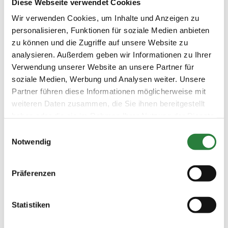
Diese Webseite verwendet Cookies
Zu den Ergebnissen auf www.fn-erfolgsdaten.de
Wir verwenden Cookies, um Inhalte und Anzeigen zu
personalisieren, Funktionen für soziale Medien anbieten
zu können und die Zugriffe auf unsere Website zu
analysieren. Außerdem geben wir Informationen zu Ihrer
Prüfungen
Verwendung unserer Website an unsere Partner für
soziale Medien, Werbung und Analysen weiter. Unsere
Partner führen diese Informationen möglicherweise mit
Datum
Prüfung
Disziplin
weiteren Daten zusammen, die Sie ihnen bereitgestellt
haben oder die sie im Rahmen Ihrer Nutzung der Dienste
gesammelt haben.
25.10.2025
1. Dressurreiter-WB (DRW 1, 2
DRE
Einwilligungsauswahl
(
v
)
bis 4 Reiter)
Notwendig
Preisgeld
0,00 €
Präferenzen
LKL/Art
6 7 0 WB
Statistiken
25.10.2025
2. Dressurprüfung Kl.A*
DRE
(
v
)