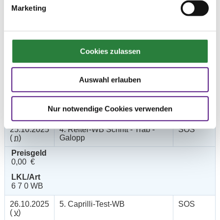
Preisgeld
Marketing
150,00 €
LKL/Art
4 5 6 LP
Cookies zulassen
25.10.2025
3. Dressurreiterprüfung Kl.L*
DRE
(
v
)
Trense
Preisgeld
Auswahl erlauben
200,00 €
LKL/Art
Nur notwendige Cookies verwenden
4 5 LP
25.10.2025
4. Reiter-WB Schritt - Trab -
SOS
(
n
)
Galopp
Preisgeld
0,00 €
LKL/Art
6 7 0 WB
26.10.2025
5. Caprilli-Test-WB
SOS
(
v
)