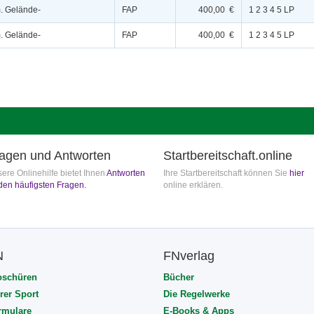
m. Gelände-
FAP
400,00 €
1 2 3 4 5 LP
m. Gelände-
FAP
400,00 €
1 2 3 4 5 LP
agen und Antworten
Startbereitschaft.online
ere Onlinehilfe bietet Ihnen
Antworten
Ihre Startbereitschaft können Sie
hier
den häufigsten Fragen.
online erklären.
N
FNverlag
oschüren
Bücher
rer Sport
Die Regelwerke
rmulare
E-Books & Apps