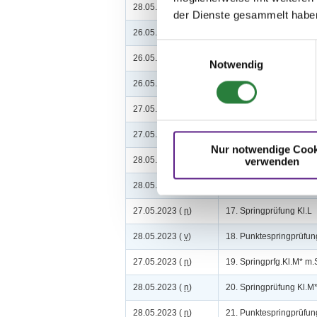
28.05.2023 (
v
)
9. Dressurprüfung Kl.M
der Dienste gesammelt habe
26.05.2023 (
n
)
10. Springpferdeprüfung
Einwilligungsauswahl
26.05.2023 (
n
)
11. Springpferdeprüfung
Notwendig
26.05.2023 (
n
)
12. Springpferdeprüfun
27.05.2023 (
v
)
13. Springprüfung Kl.A*
27.05.2023 (
v
)
14. Springprüfung Kl. A
Nur notwendige Cook
28.05.2023 (
v
)
15. Springprüfung Kl. A
verwenden
28.05.2023 (
v
)
16. Punktespringprfg.Kl
27.05.2023 (
n
)
17. Springprüfung Kl.L
28.05.2023 (
v
)
18. Punktespringprüfun
27.05.2023 (
n
)
19. Springprfg.Kl.M* m.S
28.05.2023 (
n
)
20. Springprüfung Kl.M
28.05.2023 (
n
)
21. Punktespringprüfun