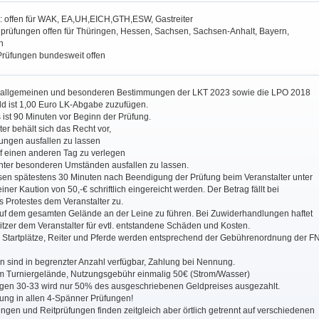
: offen für WAK, EA,UH,EICH,GTH,ESW, Gastreiter
ngprüfungen offen für Thüringen, Hessen, Sachsen, Sachsen-Anhalt, Bayern,
n
Prüfungen bundesweit offen
e allgemeinen und besonderen Bestimmungen der LKT 2023 sowie die LPO 2018
 ist 1,00 Euro LK-Abgabe zuzufügen.
ist 90 Minuten vor Beginn der Prüfung.
ter behält sich das Recht vor,
fungen ausfallen zu lassen
f einen anderen Tag zu verlegen
unter besonderen Umständen ausfallen zu lassen.
sen spätestens 30 Minuten nach Beendigung der Prüfung beim Veranstalter unter
iner Kaution von 50,-€ schriftlich eingereicht werden. Der Betrag fällt bei
 Protestes dem Veranstalter zu.
uf dem gesamten Gelände an der Leine zu führen. Bei Zuwiderhandlungen haftet
tzer dem Veranstalter für evtl. entstandene Schäden und Kosten.
r Startplätze, Reiter und Pferde werden entsprechend der Gebührenordnung der F
n sind in begrenzter Anzahl verfügbar, Zahlung bei Nennung.
m Turniergelände, Nutzungsgebühr einmalig 50€ (Strom/Wasser)
ngen 30-33 wird nur 50% des ausgeschriebenen Geldpreises ausgezahlt.
lung in allen 4-Spänner Prüfungen!
ngen und Reitprüfungen finden zeitgleich aber örtlich getrennt auf verschiedenen