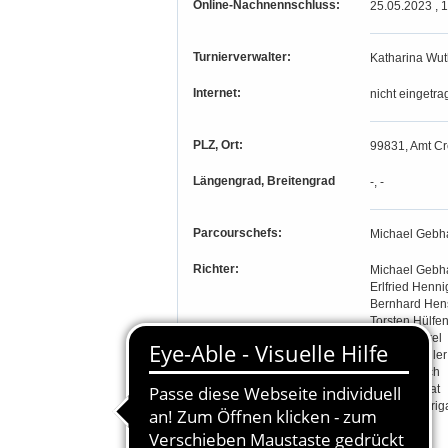
Online-Nachnennschluss:
25.05.2023 , 
Turnierverwalter:
Katharina Wut
Internet:
nicht eingetra
PLZ, Ort:
99831, Amt Cr
Längengrad, Breitengrad
-, -
Parcourschefs:
Michael Gebha
Richter:
Michael Gebh
Erlfried Henni
Bernhard Hen
Torsten Hülfe
Nadine Karel
Bianka Köhler
Sylke Petsch
Kristin Rudat
Michael Sprig
Udo Stötzel