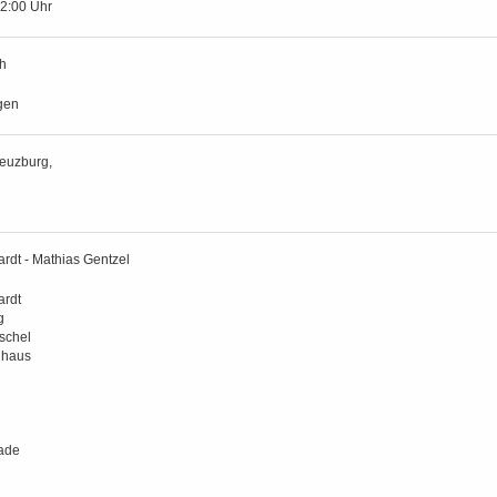
12:00 Uhr
h
gen
euzburg,
rdt - Mathias Gentzel
ardt
g
schel
nhaus
ade