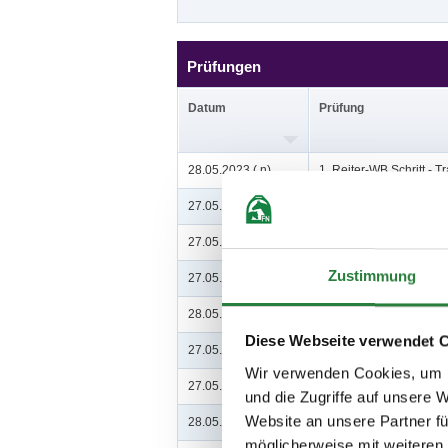
Prüfungen
Datum
Prüfung
28.05.2023 (
n
)
1. Reiter-WB Schritt - T
27.05.2023 (
v
)
2. Dressur-WB (E 5, 2 bi
27.05.2023 (
n
)
3. Stilspring-WB - mit Er
Zustimmung
27.05.2023 (
v
)
4. Dressurpferdeprfg. K
28.05.2023 (
v
)
5. Dressurpferdeprfg. Kl
Diese Webseite verwendet 
27.05.2023 (
v
)
6. Dressurprüfung Kl.A*
Wir verwenden Cookies, um I
27.05.2023 (
v
)
7. Dressurprfg. Kl.L* - Tr
und die Zugriffe auf unsere 
Website an unsere Partner fü
28.05.2023 (
v
)
8. Dressurprfg. Kl.L**
möglicherweise mit weiteren