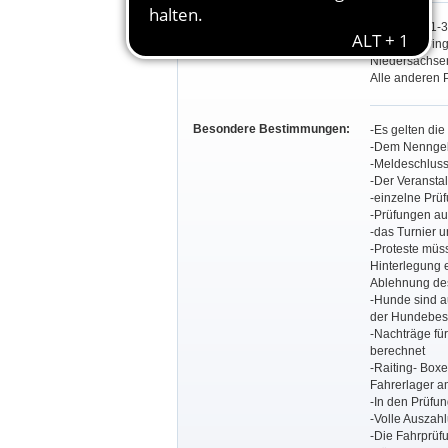
Teilnahmeberechtigung:
Prüfungen 1-3
In allen Spri
Niedersachse
Alle anderen 
Besondere Bestimmungen:
-Es gelten di
-Dem Nenngeld
-Meldeschluss 
-Der Veranstal
-einzelne Prü
-Prüfungen au
-das Turnier 
-Proteste müs
Hinterlegung e
Ablehnung des
-Hunde sind a
der Hundebesi
-Nachträge fü
berechnet
-Raiting- Boxe
Fahrerlager a
-In den Prüfu
-Volle Auszah
-Die Fahrprüfu