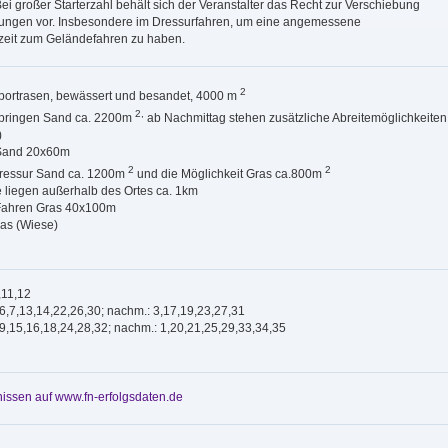
 Bei großer Starterzahl behält sich der Veranstalter das Recht zur Verschiebung
fungen vor. Insbesondere im Dressurfahren, um eine angemessene
zeit zum Geländefahren zu haben.
2
Sportrasen, bewässert und besandet, 4000 m
2,
Springen Sand ca. 2200m
ab Nachmittag stehen zusätzliche Abreitemöglichkeiten
)
 Sand 20x60m
2
2
Dressur Sand ca. 1200m
und die Möglichkeit Gras ca.800m
e liegen außerhalb des Ortes ca. 1km
 Fahren Gras 40x100m
ras (Wiese)
,11,12
,6,7,13,14,22,26,30; nachm.: 3,17,19,23,27,31
,9,15,16,18,24,28,32; nachm.: 1,20,21,25,29,33,34,35
issen auf www.fn-erfolgsdaten.de