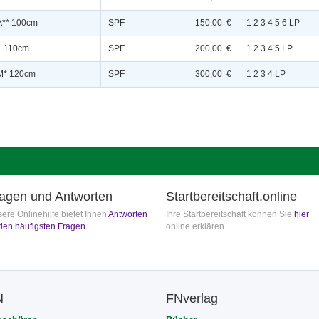
.A** 100cm
SPF
150,00 €
1 2 3 4 5 6 LP
.L 110cm
SPF
200,00 €
1 2 3 4 5 LP
.M* 120cm
SPF
300,00 €
1 2 3 4 LP
agen und Antworten
Startbereitschaft.online
ere Onlinehilfe bietet Ihnen
Antworten
Ihre Startbereitschaft können Sie
hier
den häufigsten Fragen.
online erklären.
N
FNverlag