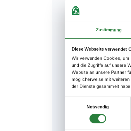
- Ein Hufschmi
- Die Zeiteint
-
Bei mehr als
geritten und ge
Zustimmung
-Der Veranstal
Diese Webseite verwendet 
Besitzern von
Veranstaltung
Wir verwenden Cookies, um I
Schäden, die a
und die Zugriffe auf unsere 
an der Verans
Parkflächen un
Website an unsere Partner fü
Der Veranstalt
möglicherweise mit weiteren
zwischen dem V
der Dienste gesammelt habe
Besuchern ande
Gehilfen des 
Einwilligungsauswahl
Notwendig
Turnierleitung
Ansprechpartn