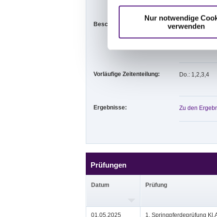
Nur notwendige Cook
Beschaffenheit der Plätze:
Springplatz 4
verwenden
Abreiteplatz 
Vorläufige Zeitenteilung:
Do.: 1,2,3,4
Ergebnisse:
Zu den Ergebn
Prüfungen
Datum
Prüfung
01.05.2025
1. Springpferdeprüfung Kl