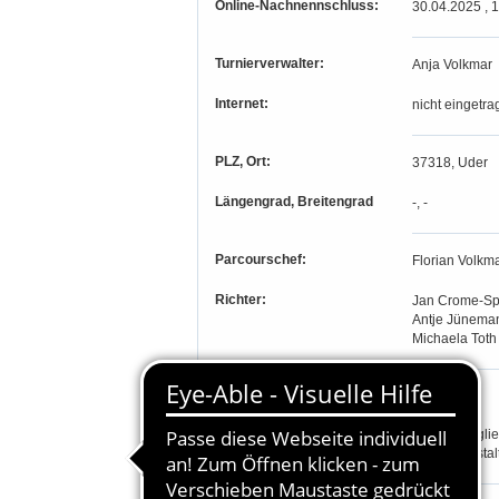
Online-Nachnennschluss:
30.04.2025 , 
Turnierverwalter:
Anja Volkmar
Internet:
nicht eingetra
PLZ, Ort:
37318, Uder
Längengrad, Breitengrad
-, -
Parcourschef:
Florian Volkm
Richter:
Jan Crome-Sp
Antje Jünema
Michaela Toth
Teilnahmeberechtigung:
Stamm-Mitglie
vom Veranstal