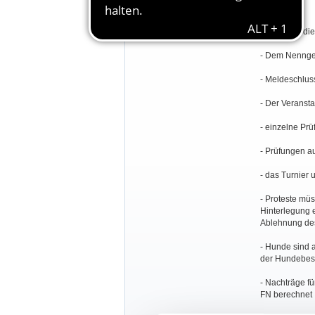
Besondere Bestimmungen:
- Es gelten d
- Dem Nenngel
- Meldeschluss
- Der Veransta
- einzelne Prü
- Prüfungen a
- das Turnier
- Proteste mü
Hinterlegung e
Ablehnung des
- Hunde sind 
der Hundebesi
- Nachträge f
FN berechnet