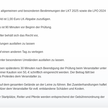
ie allgemeinen und besonderen Bestimmungen der LKT 2025 sowie die LPO 2024
d ist 1,00 Euro LK-Abgabe zuzufügen.
 ist 90 Minuten vor Beginn der Prüfung.
lter behält sich das Recht vor,
fungen ausfallen zu lassen
uf einen anderen Tag zu verlegen
 unter besonderen Umständen ausfallen zu lassen.
ssen spätestens 30 Minuten nach Beendigung der Prüfung beim Veranstalter unter
iner Kaution von 50,-€ schriftlich eingereicht werden. Der Betrag fällt bei
 Protestes dem Veranstalter zu.
auf dem gesamten Gelände an der Leine zu führen. Bei Zuwiderhandlungen haftet
tzer dem Veranstalter für evtl. entstandene Schäden und Kosten.
ür Startplätze, Reiter und Pferde werden entsprechend der Gebührenordnung der