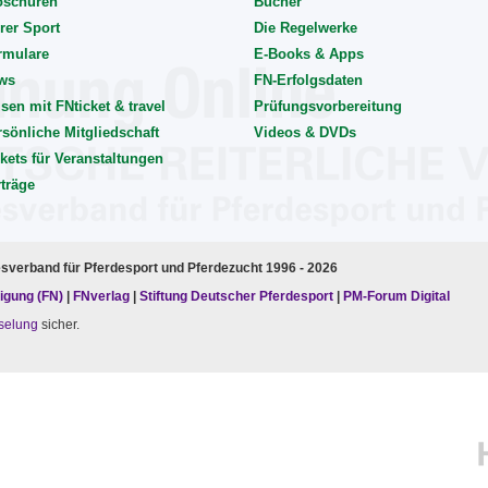
oschüren
Bücher
rer Sport
Die Regelwerke
rmulare
E-Books & Apps
ws
FN-Erfolgsdaten
sen mit FNticket & travel
Prüfungsvorbereitung
rsönliche Mitgliedschaft
Videos & DVDs
kets für Veranstaltungen
rträge
esverband für Pferdesport und Pferdezucht 1996 - 2026
igung (FN)
|
FNverlag
|
Stiftung Deutscher Pferdesport
|
PM-Forum Digital
selung
sicher.