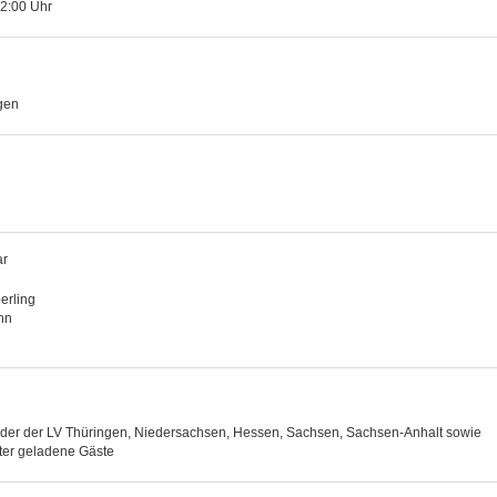
12:00 Uhr
gen
ar
erling
nn
der der LV Thüringen, Niedersachsen, Hessen, Sachsen, Sachsen-Anhalt sowie
ter geladene Gäste