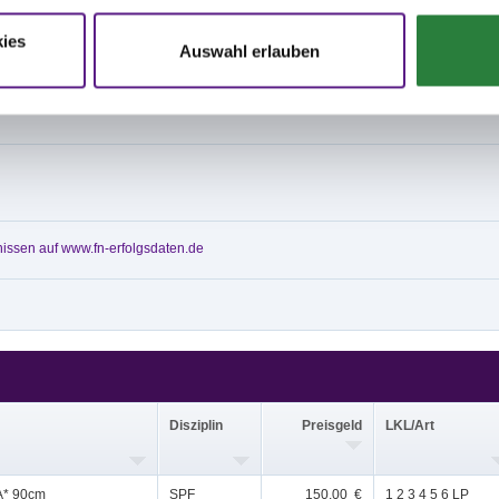
ies
Auswahl erlauben
0 x 75 m Sand, Ebbe-Flut-System
30 x 60 m Sand
issen auf www.fn-erfolgsdaten.de
Disziplin
Preisgeld
LKL/Art
.A* 90cm
SPF
150,00 €
1 2 3 4 5 6 LP