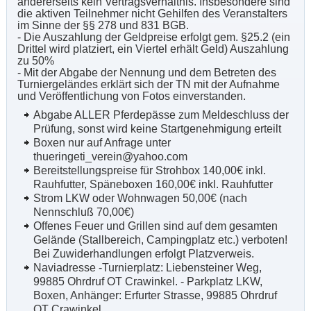
andererseits kein Vertragsverhältnis. Insbesondere sind
die aktiven Teilnehmer nicht Gehilfen des Veranstalters
im Sinne der §§ 278 und 831 BGB.
- Die Auszahlung der Geldpreise erfolgt gem. §25.2 (ein
Drittel wird platziert, ein Viertel erhält Geld) Auszahlung
zu 50%
- Mit der Abgabe der Nennung und dem Betreten des
Turniergeländes erklärt sich der TN mit der Aufnahme
und Veröffentlichung von Fotos einverstanden.
Abgabe ALLER Pferdepässe zum Meldeschluss der
Prüfung, sonst wird keine Startgenehmigung erteilt
Boxen nur auf Anfrage unter
thueringeti_verein@yahoo.com
Bereitstellungspreise für Strohbox 140,00€ inkl.
Rauhfutter, Späneboxen 160,00€ inkl. Rauhfutter
Strom LKW oder Wohnwagen 50,00€ (nach
Nennschluß 70,00€)
Offenes Feuer und Grillen sind auf dem gesamten
Gelände (Stallbereich, Campingplatz etc.) verboten!
Bei Zuwiderhandlungen erfolgt Platzverweis.
Naviadresse -Turnierplatz: Liebensteiner Weg,
99885 Ohrdruf OT Crawinkel. - Parkplatz LKW,
Boxen, Anhänger: Erfurter Strasse, 99885 Ohrdruf
OT Crawinkel.