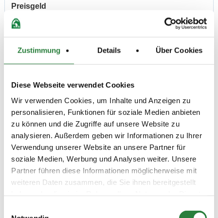
Preisgeld
150,00 €
LKL/Art
1 2 3 4 5 6 LP
Zustimmung
Details
Über Cookies
29.05.2026
6. Dressurprfg. Kl.L* - Tr.
DRE
(
n
)
Preisgeld
Diese Webseite verwendet Cookies
200,00 €
Wir verwenden Cookies, um Inhalte und Anzeigen zu
LKL/Art
personalisieren, Funktionen für soziale Medien anbieten
1 2 3 4 5 LP
zu können und die Zugriffe auf unsere Website zu
29.05.2026
7. Dressurpferdeprfg. Kl.L
DPF
analysieren. Außerdem geben wir Informationen zu Ihrer
(
a
)
Verwendung unserer Website an unsere Partner für
Preisgeld
soziale Medien, Werbung und Analysen weiter. Unsere
200,00 €
Partner führen diese Informationen möglicherweise mit
LKL/Art
weiteren Daten zusammen, die Sie ihnen bereitgestellt
1 2 3 4 5 LP
haben oder die sie im Rahmen Ihrer Nutzung der Dienste
30.05.2026
8. Geländepferdeprfg Kl.A*
GPF
gesammelt haben.
Einwilligungsauswahl
(
v
)