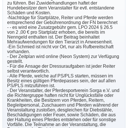
zu führen. Bei Zuwiderhandlungen haftet der
Hundebesitzer dem Veranstalter für evtl. entstandene
Schäden und Kosten.
-Nachträge für Startplätze, Reiter und Pferde werden
entsprechend der Gebührenordnung der FN berechnet
-
- es wird eine Zusatzgebühr gem. LPO 2024 § 26.5
von 2
,00
€ pro Startplatz erhoben, die bereits im
Nenngeld enthalten ist. Der Beitrag beinhaltet
Mehraufwendungen für den Tierarzt in Anwesenheit.
-Ein Schmied ist nicht vor Ort, nur als Rufbereitschaft
vorhanden.
- Der Zeitplan wird online (Neon System) zur Verfügung
gestellt.
- Für die Ansage der Dressuraufgaben ist jeder Reiter
selbst verantwortlich.
- Alle Pferde, welche auf PS/PLS starten, müssen im
Besitz eines gültigen Pferdepasses sein, der auf allen
PS/PLS mitzuführen ist.
- Der Veranstalter, der Pferdesportverein Sorga e.V. und
die Richtergruppe haften nicht für Unglücksfälle oder
Krankheiten, die Besitzern von Pferden, Reitern,
Begleitpersonal, Zuschauern und Pferden während der
Veranstaltung zustoßen, desgleichen für Diebstähle,
Beschädigungen oder Feuer, sowie Schäden, die aus
der Haltung eines Pferdes entstehen oder für sonstige
Vorfälle. Die Teilnahme an der Veranstaltung, die