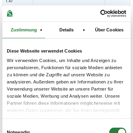
Preisgeld
0,00 €
LKL/Art
7 0 WB
Zustimmung
Details
Über Cookies
13.06.2026
3. Dressurreiter-WB (DRW 2, 2
DRE
(
v
)
bis 4 Reiter)
Diese Webseite verwendet Cookies
Preisgeld
0,00 €
Wir verwenden Cookies, um Inhalte und Anzeigen zu
personalisieren, Funktionen für soziale Medien anbieten
LKL/Art
6 7 0 WB
zu können und die Zugriffe auf unsere Website zu
analysieren. Außerdem geben wir Informationen zu Ihrer
13.06.2026
4. Dressurpferdeprfg. Kl.A
DPF
Verwendung unserer Website an unsere Partner für
(
v
)
soziale Medien, Werbung und Analysen weiter. Unsere
Preisgeld
Partner führen diese Informationen möglicherweise mit
150,00 €
weiteren Daten zusammen, die Sie ihnen bereitgestellt
LKL/Art
haben oder die sie im Rahmen Ihrer Nutzung der Dienste
2 3 4 5 6 LP
gesammelt haben.
Einwilligungsauswahl
13.06.2026
5. Dressurprüfung Kl.A*
DRE
Notwendig