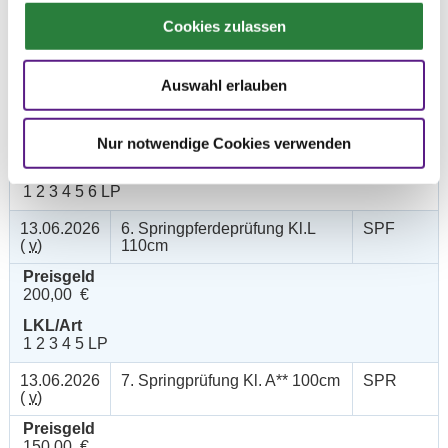
LKL/Art
Cookies zulassen
6 7 0 WB
13.06.2026
5. Springpferdeprüfung Kl.A**
SPF
Auswahl erlauben
(
v
)
100cm
Preisgeld
150,00 €
Nur notwendige Cookies verwenden
LKL/Art
1 2 3 4 5 6 LP
13.06.2026
6. Springpferdeprüfung Kl.L
SPF
(
v
)
110cm
Preisgeld
200,00 €
LKL/Art
1 2 3 4 5 LP
13.06.2026
7. Springprüfung Kl. A** 100cm
SPR
(
v
)
Preisgeld
150,00 €