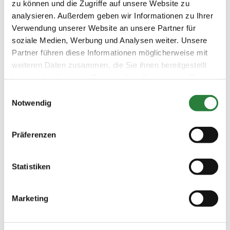
zu können und die Zugriffe auf unsere Website zu
LKL/Art
analysieren. Außerdem geben wir Informationen zu Ihrer
1 2 3 4 5 6 LP
Verwendung unserer Website an unsere Partner für
13.06.2026
2. Dressurpferdeprfg. Kl.A
DPF
soziale Medien, Werbung und Analysen weiter. Unsere
(
v
)
Partner führen diese Informationen möglicherweise mit
Preisgeld
weiteren Daten zusammen, die Sie ihnen bereitgestellt
150,00 €
haben oder die sie im Rahmen Ihrer Nutzung der Dienste
LKL/Art
gesammelt haben.
Einwilligungsauswahl
1 2 3 4 5 6 LP
Notwendig
13.06.2026
3. Amateur-Dressurprüfung
DRE
(
n
)
Kl.A*
Präferenzen
Preisgeld
150,00 €
LKL/Art
Statistiken
3 4 5 6 LP
13.06.2026
4. Dressur-WB (DW 4, einzeln)
DRE
Marketing
(
n
)
Preisgeld
0,00 €