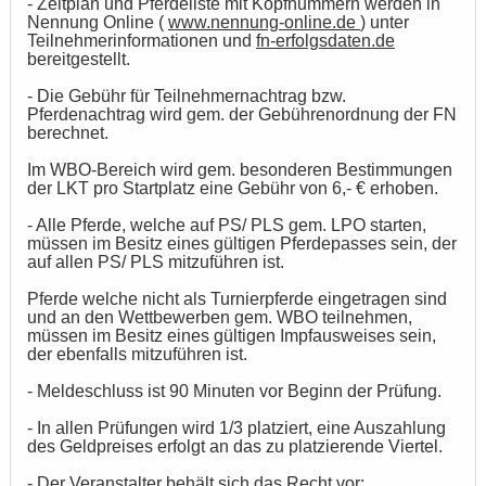
- Zeitplan und Pferdeliste mit Kopfnummern werden in
Nennung Online (
www.nennung-online.de
) unter
Teilnehmerinformationen und
fn-erfolgsdaten.de
bereitgestellt.
- Die Gebühr für Teilnehmernachtrag bzw.
Pferdenachtrag wird gem. der Gebührenordnung der FN
berechnet.
Im WBO-Bereich wird gem. besonderen Bestimmungen
der LKT pro Startplatz eine Gebühr von 6,- € erhoben.
- Alle Pferde, welche auf PS/ PLS gem. LPO starten,
müssen im Besitz eines gültigen Pferdepasses sein, der
auf allen PS/ PLS mitzuführen ist.
Pferde welche nicht als Turnierpferde eingetragen sind
und an den Wettbewerben gem. WBO teilnehmen,
müssen im Besitz eines gültigen Impfausweises sein,
der ebenfalls mitzuführen ist.
- Meldeschluss ist 90 Minuten vor Beginn der Prüfung.
- In allen Prüfungen wird 1/3 platziert, eine Auszahlung
des Geldpreises erfolgt an das zu platzierende Viertel.
- Der Veranstalter behält sich das Recht vor: