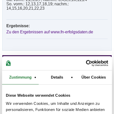
So. vorm.: 12,13,17,18,19; nachm.:
14,15,16,20,21,22,23
Ergebnisse:
Zu den Ergebnissen auf www.fn-erfolgsdaten.de
Prüfungen
Datum
Prüfung
Disziplin
Zustimmung
Details
Über Cookies
13.06.2026
1. Reitpferdeprüfung
RPF
Diese Webseite verwendet Cookies
(
v
)
Wir verwenden Cookies, um Inhalte und Anzeigen zu
Preisgeld
personalisieren, Funktionen für soziale Medien anbieten
150,00 €