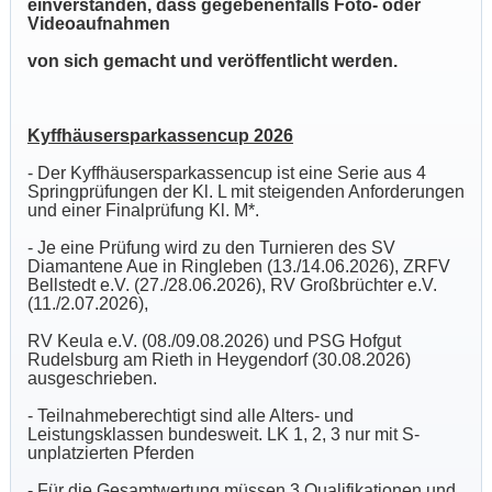
einverstanden, dass gegebenenfalls Foto- oder
Videoaufnahmen
von sich gemacht und veröffentlicht werden.
Kyffhäusersparkassencup 2026
- Der Kyffhäusersparkassencup ist eine Serie aus 4
Springprüfungen der Kl. L mit steigenden Anforderungen
und einer Finalprüfung Kl. M*.
- Je eine Prüfung wird zu den Turnieren des SV
Diamantene Aue in Ringleben (13./14.06.2026), ZRFV
Bellstedt e.V. (27./28.06.2026), RV Großbrüchter e.V.
(11./2.07.2026),
RV Keula e.V. (08./09.08.2026) und PSG Hofgut
Rudelsburg am Rieth in Heygendorf (30.08.2026)
ausgeschrieben.
- Teilnahmeberechtigt sind alle Alters- und
Leistungsklassen bundesweit. LK 1, 2, 3 nur mit S-
unplatzierten Pferden
- Für die Gesamtwertung müssen 3 Qualifikationen und