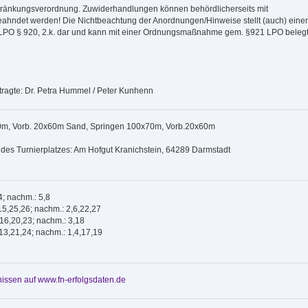
ränkungsverordnung. Zuwiderhandlungen können behördlicherseits mit
ahndet werden! Die Nichtbeachtung der Anordnungen/Hinweise stellt (auch) eine
 LPO § 920, 2.k. dar und kann mit einer Ordnungsmaßnahme gem. §921 LPO beleg
ragte: Dr. Petra Hummel / Peter Kunhenn
0m, Vorb. 20x60m Sand, Springen 100x70m, Vorb.20x60m
des Turnierplatzes: Am Hofgut Kranichstein, 64289 Darmstadt
4; nachm.: 5,8
15,25,26; nachm.: 2,6,22,27
,16,20,23; nachm.: 3,18
13,21,24; nachm.: 1,4,17,19
issen auf www.fn-erfolgsdaten.de