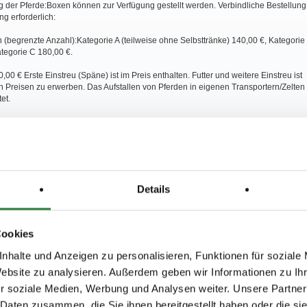
g der Pferde:Boxen können zur Verfügung gestellt werden. Verbindliche Bestellung
g erforderlich:
 (begrenzte Anzahl):Kategorie A (teilweise ohne Selbsttränke) 140,00 €, Kategorie
tegorie C 180,00 €.
40,00 € Erste Einstreu (Späne) ist im Preis enthalten. Futter und weitere Einstreu ist
n Preisen zu erwerben. Das Aufstallen von Pferden in eigenen Transportern/Zelten
tet.
ätze/LKW Strom müssen bei Nennung bestellt und bezahlt werden. Gebühr
le ist nur über equi-score und Telefon erreichbar!
Details
Beachtung der Beeinträchtigungen in Folgender Corona-Pandemie, die
ieser Ausschreibung werden:
Cookies
turnierbuero-schaefer.de bzw. nennung-online.de -Teilnehmerinformation -finden
lar "Anwesenheitsnachweis". Dieses ist Bestandteil der Nennung/Ausschreibung
nhalte und Anzeigen zu personalisieren, Funktionen für soziale
gend von jedem Reiter/Begleiter unterschrieben und bei Betreten des
Website zu analysieren. Außerdem geben wir Informationen zu I
es (Anreise) an der Eingangskontrolle abgegeben werden. Ohne Vorlage dieses
kein Start möglich. Hier erfolgt dann die Ausgabe der Tagesbänder sowie ggf.
r soziale Medien, Werbung und Analysen weiter. Unsere Partner
utz, sofern dieser nichtvon jedem selbst mitgebracht wird.
 Daten zusammen, die Sie ihnen bereitgestellt haben oder die s