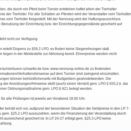
den, die durch ein Pferd beim Turnier entstehen haftet allein der Tierhalter
e der Tierhüter. Für alle Schäden an Pferden wird der Veranstalter vom Tierhalter
se vom Tierhüter freigestellt. Mit der Nennung wird der Haftungsausschluss
e Benutzung der Einrichtung bzw. der Einrichtungsgegenstände geschieht auf
.
eht nicht zur Verfügung.
 erteilt Dispens zu §59.2 LPO, es finden keine Siegerehrungen statt.
n liegen in der Meldestelle zur Abholung bereit. Ehrenpreise werden nicht
w.turnierbuero-schaefer.de bzw. www.nennung-online.de zu findenden
ormationen/Verhaltenshinweise auf dem Turnier sind zwingend einzuhalten.
ngen können behördlicherseits mit Bußgeldern geahndetwerden. Die
g der Anordnungen/Hinweise stellt (auch) einen Verstoß gem. LPO § 920,2.k. dar
 einer Ordnungsmaßnahme gem. LPO § 921 belegt werden.
für alle Prüfungen ist jeweils am Vorabend 18.00 Uhr.
ter behält sich vor, aufgrund der besonderen Situation die Geldpreise in den LP 7-
% gem. §25.2 LPO auszuzahlen, wenn die Finanzierung der Veranstaltung durch
t ausreichend gesichert ist. In LP 24-27 erfolgt gem. §25.3 LPO keine
ahlung.