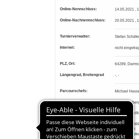
Online-Nennschluss:
14.05.2021 , 
Online-Nachnennschluss:
20.05.2021 , 
Turnierverwalter:
Stefan Schäfe
Internet:
nicht eingetra
PLZ, Ort:
64289, Darmst
Längengrad, Breitengrad
-, -
Parcourschefs:
Michael Hasse
Richter:
Knut Danzber
Dirk Feuser
Joachim Geilf
Peter Illert
Hartwig Knap
Sonja Pilton
Nicole Schäfe