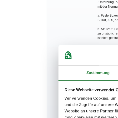
-Unterbringun
mit der Nennun
a. Feste Boxen
B 160,00 €, Ka
b. Stallzelt: 1
zu ortsübliche
ist nicht gestat
-Wohnwagenpl
50,00€.
-Die Meldestel
Zustimmung
B. Besondere 
Bestandteil d
Diese Webseite verwendet 
a. Unter www.
Sie ein Formu
Wir verwenden Cookies, um I
und MUSS zwin
und die Zugriffe auf unsere 
Turniergeländ
Formulars ist 
Website an unsere Partner fü
Mund-/Nasensch
möglicherweise mit weiteren