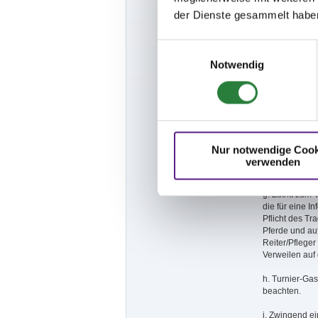
b. Es ist pro 
der Dienste gesammelt habe
c. Zuschauer,
Einwilligungsauswahl
Pferdepfleger
nicht gestattet.
Notwendig
d. Reiter und
Pferde gestart
e. Die gültige
vorzuzeigen.
Nur notwendige Cook
f. Anreise: D
verwenden
Bei Zuwiderhan
g. Zutritt zu
die für eine I
Pflicht des T
Pferde und au
Reiter/Pfleger
Verweilen auf 
h. Turnier-Ga
beachten.
i. Zwingend ei