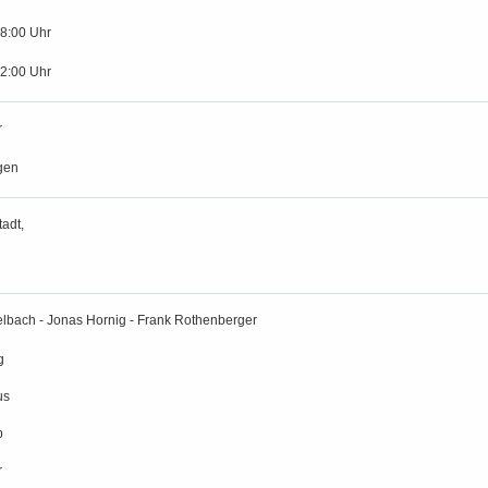
18:00 Uhr
12:00 Uhr
r
gen
adt,
lbach - Jonas Hornig - Frank Rothenberger
g
us
p
r