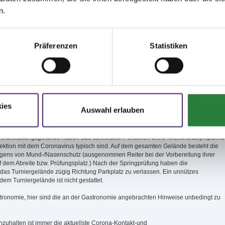
Reiter nur 1 Pferdepfleger zugelassen.
n.
 sowie sonstige Personen, die nicht Reiter oder dem Reiter zuzuordnende
 sind, bzw. nicht zum Team des Turnierveranstalters gehören, sind auf dem Geländ
Präferenzen
Statistiken
 Pferdepfleger dürfen nur am Prüfungstag anwesend sein, an dem das Pferd/die
et werden.
 Tages-Einlassberechtigung (Tagesband) ist ständig zu tragen und bei Verlangen
ies
Auswahl erlauben
en Anweisungen des eingesetzten Ordnungsdienstes ist uneingeschränkt zu folgen.
dlungen erfolgt der sofortige Turnierausschluss.
m Veranstaltungsgelände haben aus-schließlich Personen ohne Krankheitssymptome
nfektion mit dem Coronavirus typisch sind. Auf dem gesamten Gelände besteht die
ragens von Mund-/Nasenschutz (ausgenommen Reiter bei der Vorbereitung ihrer
f dem Abreite bzw. Prüfungsplatz.) Nach der Springprüfung haben die
 das Turniergelände zügig Richtung Parkplatz zu verlassen. Ein unnützes
dem Turniergelände ist nicht gestattet.
stronomie, hier sind die an der Gastronomie angebrachten Hinweise unbedingt zu
nzuhalten ist immer die aktuellste Corona-Kontakt-und