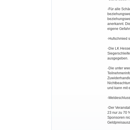
-Für alle Schä
beziehungsweis
beziehungswei
anerkannt. Di
eigene Gefahr
-Hufschmied st
-Die LK Hessen
Siegerschleife
ausgegeben.
-Die unter ww
Teilnehmerinf
Zuwiderhandlu
Nichtbeachtun
und kann mit
-Meldeschluss 
-Der Veranstal
23 nur zu 70 
Sponsoren nich
Geldpreisausz