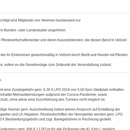
chtigt sind Mitglieder von Vereinen bundesweit nur
nem Bundes- oder Landeskader angehören
, Pferdewirtschaftsmeister und deren Auszubildenden, die diesen Beruf in Vollzeit
r, die ihr Einkommen gewerbsmäßig in Vollzeit durch Beritt und Handel mit Pferden
, sofern es die Gesetzeslage zum Zeitpunkt der Veranstaltung zulässt.
:
st eine Zusatzgebühr gem. § 26.5 LPO 2018 von 5,00 €pro Startplatz enthalten.
einhaltet Mehraufwendungen aufgrund der Corona-Pandemie, sowie
utz, ohne diese eine Durchführung des Turniers nicht möglich ist.
äßige Nenner gem. Ausschreibung haben keinen Anspruch auf Erstattung der
gelder und LK-Abgaben. Rücklastschriften der Nenngelder werden gem. LPO
00 € Bearbeitungsgebühr und zzgl. Bankgebühren in Rechnung gestellt.
Konkurrenz gem. §66.6.1 LPO ist für alle Prüfungen der Kl. A bis L möglich