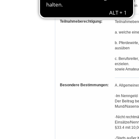
Sonja Theis
Tina Viebahn
Teilnahmeberechtigung:
Teilnahmebere
a. welche ei
b. Pferdewirte
ausüben
c. Berufsreite
erzielen.
sowie Amateure
Besondere Bestimmungen:
A. Allgemeines
-Im Nenngeld i
Der Beitrag b
Mund/Nasensch
-Nicht rechtm
Einsätze/Nenn
§33.4 mit 10,
-Starts außer 