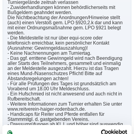
Turniergelände zeitnah verlassen
- Zuwiderhandlungen können behördlicherseits mit
Bußgeldern geahndet werden.
Die Nichtbeachtung der Anordnungen/Hinweise stellt
(auch) einen Verstoß gem. LPO §920,2.k dar und kann
mit einer Ordnungsmaßnahme gem. LPO §921 belegt
werden.
- Die Meldestelle ist nur über equi-score oder
telefonsich erreichbar, kein persönlicher Kontakt
(Ausnahme: Gewinngeldauszahlung)!
- Keine Nachnennungen am Turniertag.
- Das ggf. errittene Gewinngeld wird nach Beendigung
aller Starts des Teilnehmers, gesammelt und einmalig
an der Meldestelle ausgezahlt. Hierzu ist das Tragen
eines Mund-/Nasenschutzes Pflicht! Bitte auf
Abstandsregelungen achten!
- Für alle Prüfungen des Tages ist grundsätzlich am
Vorabend um 18.00 Uhr Meldeschluss.
- Ein Hufschmied ist nicht anwesend und auch nicht in
Rufbereitschaft.
- Weitere Informationen zum Turnier erhalten Sie unter
www.reitverein-haiger-rodenbach.de.
- Handicaps für Reiter und Pferde entfallen für
Stammmitgl. d. gastgebenden Vereins.
- Dressurprüfungen ab Kl. L und höher sind auswendig
oder mit eigenem Kommandogeber zu reiten.