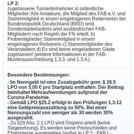
LP 2:
zugelassene Turnierteilnehmer a) ordentliche
Mitglieder: Alle Amateure, die Mitglied des FAB e.V. und
Stammmitglied in einem eingetragenen Reiterverein der
Bundesrepublik Deutschland (BRD) sind.
Sonderstarterlaubnis wird ausländischen FAB-
Mitgliedern nach Regeln der FN erteilt. b)
Probemitglieder: Stammmitglied in einem
eingetragenen Reitverein c) Stammmitglieder des
Veranstalters d) Es sind keine eingeladenen Gäste
zugelassen! (weitere Informationen in der FAB-
Musterausschreibung 1.3.3. und 1.3.4.)
Besondere Bestimmungen:
- Im Nenngeld ist eine Zusatzgebühr gem. § 26.5
LPO von 5,00 € pro Startplatz enthalten. Der Beitrag
beinhaltet Mehraufwendungen aufgrund der
Corona-Pandemie.
- Gemäß LPO §25.2 erfolgt in den Prüfungen 1,3-12
eine Geldpreisauszahlung zu 50%. Bei einer
Nennungszahl von weniger als 30 werden 30%
ausgezahlt.
- Zu §29 Abs. 2.1 LPO wird Dispens erteilt (keine
Siegerehrung). Es werden keine Preisschleifen und
Ehrenpreise ausgegeben (außer in LP 2 - FAB L-