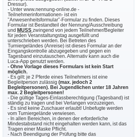
Dressur).
- Unter www.nennung-online.de -
Teilnehmerinformationen- ist ein
"Anwesenheitsformular"-Formular zu finden. Dieses
Formular ist Bestandteil der Nennung/Ausschreibung
und
MUSS
zwingend von jedem Teilnehmer/Begleiter
für jeden Veranstaltungstag ausgefüllt und
unterschrieben werden. Bei Betreten des
Turniergeländes (Anreise) ist dieses Formular an der
Eingangskontrolle abzugegeben und gegen ein
Tagesband einzutauschen. Alternativ kann auch die
Luca-App genutzt werden.
- Ohne Vorlage dieses Formulars ist kein Start
möglich.
- Es gilt: je 2 Pferde eines Teilnehmers ist eine
Begleitperson zulässig
(max. jedoch 2
Begleitpersonen). Bei Jugendlichen unter 18 Jahren
max. 2 Begleitpersonen!
- Die gültige Tages-Einlassberechtigung (Tagesband) ist
ständig zu tragen und bei Verlangen vorzuzeigen.
- Es sind keine Zuschauer erlaubt! Unbefugte werden
vom Turniergelände verwiesen.
- In allen Bereichen, in denen der erforderliche
Mindestabstand nicht eingehalten werden kann, ist das
Tragen einer Maske Pflicht.
- Nach Beendigung der Prüfung bitte das