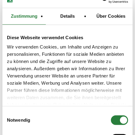
Besondere Bestimmungen zum FAB-Cup (LP Nr. 2
dieser Ausschreibung)
Die Amateur-Statuten als
"Nichtberufsmäßige Turnierteilnehmern" müssen erfüllt
sein. Die besonderen Bestimmungen und Formulare
Zustimmung
Details
Über Cookies
sind erhältlich bei der FAB-Geschäftsstelle.
Ansprechpartnerin ist Frau Aurora-Jansen, Email:
office@fabev.de. Siehe auch
http://www.fabev.de/Statuten_und_Regeln.
Diese Webseite verwendet Cookies
Turnierhotel:
Reiterhof und Pension Eichenhof,
Eichenhof 1, 35708 Haiger-Rodenbach,
Wir verwenden Cookies, um Inhalte und Anzeigen zu
Tel.01711273711, info@eichenhof-haiger.de
personalisieren, Funktionen für soziale Medien anbieten
Hygienebeauftragter:
Sophia Girg
zu können und die Zugriffe auf unsere Website zu
analysieren. Außerdem geben wir Informationen zu Ihrer
Beschaffenheit der Plätze:
Verwendung unserer Website an unsere Partner für
Dressur 20x60m, Vorb. 55x50m, Dressur 20x40m, Halle
soziale Medien, Werbung und Analysen weiter. Unsere
20x60m, Sandplätze
Partner führen diese Informationen möglicherweise mit
NAVI-Adresse des Turnierplatzes: Zum Tiergarten,
weiteren Daten zusammen, die Sie ihnen bereitgestellt
35708 Haiger-Rodenbach, danach der Beschilderung
haben oder die sie im Rahmen Ihrer Nutzung der Dienste
folgen
gesammelt haben.
Einwilligungsauswahl
Notwendig
Vorläufige Zeitenteilung:
Sa. vorm.: 1,2,5; nachm.: 3,4,6