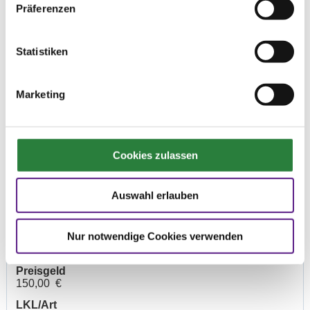
So. vorm.: 7,8,11; nachm.: 9,10,12
Präferenzen
Statistiken
Ergebnisse:
Zu den Ergebnissen auf www.fn-erfolgsdaten.de
Marketing
Prüfungen
Cookies zulassen
Datum
Prüfung
Disziplin
Auswahl erlauben
Nur notwendige Cookies verwenden
29.05.2021 (
1. Dressurpferdeprfg. Kl.A
DPF
v
)
Preisgeld
150,00 €
LKL/Art