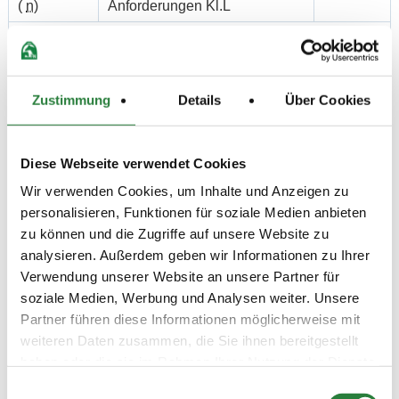
(
n
)
Anforderungen Kl.L
Preisgeld
200,00 €
LKL/Art
2 3 4 5 LP
Zustimmung
Details
Über Cookies
11.07.2021
4. Springprüfung Kl.L
SPR
(
v
)
Diese Webseite verwendet Cookies
Preisgeld
200,00 €
Wir verwenden Cookies, um Inhalte und Anzeigen zu
personalisieren, Funktionen für soziale Medien anbieten
LKL/Art
2 3 4 5 LP
zu können und die Zugriffe auf unsere Website zu
analysieren. Außerdem geben wir Informationen zu Ihrer
10.07.2021
5. Stilspringprüfung Kl.L
SPR
Verwendung unserer Website an unsere Partner für
(
n
)
soziale Medien, Werbung und Analysen weiter. Unsere
Preisgeld
Partner führen diese Informationen möglicherweise mit
200,00 €
weiteren Daten zusammen, die Sie ihnen bereitgestellt
LKL/Art
haben oder die sie im Rahmen Ihrer Nutzung der Dienste
3 4 5 LP
gesammelt haben.
Einwilligungsauswahl
11.07.2021
6. Springprüfung Kl. A**
SPR