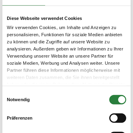
lampertheim.de
Diese Webseite verwendet Cookies
Hygienebeauftragte : Frau Cora Wunder
Wir verwenden Cookies, um Inhalte und Anzeigen zu
personalisieren, Funktionen für soziale Medien anbieten
Beschaffenheit der Plätze:
zu können und die Zugriffe auf unsere Website zu
Dressur Halle 20x45m, Vorb.Dressur 20x50m, Springen
70x70m, Vorb. Springen 25x50m ; Allwetter Sandplätze
analysieren. Außerdem geben wir Informationen zu Ihrer
mit AS-Volumenfasern
Verwendung unserer Website an unsere Partner für
soziale Medien, Werbung und Analysen weiter. Unsere
NAVI-Adresse des Turnierplatzes: Weidweg 10, 68623
Lampertheim
Partner führen diese Informationen möglicherweise mit
weiteren Daten zusammen, die Sie ihnen bereitgestellt
haben oder die sie im Rahmen Ihrer Nutzung der Dienste
Vorläufige Zeitenteilung:
gesammelt haben.
Einwilligungsauswahl
Sa. vorm.: 1,2; nachm.: 3,4,5
Notwendig
So. vorm.: 6,7; nachm.: 8,9
Präferenzen
Ergebnisse:
Zu den Ergebnissen auf www.fn-erfolgsdaten.de