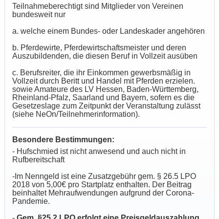
Teilnahmeberechtigt sind Mitglieder von Vereinen
bundesweit nur
a. welche einem Bundes- oder Landeskader angehören
b. Pferdewirte, Pferdewirtschaftsmeister und deren
Auszubildenden, die diesen Beruf in Vollzeit ausüben
c. Berufsreiter, die ihr Einkommen gewerbsmäßig in
Vollzeit durch Beritt und Handel mit Pferden erzielen.
sowie Amateure des LV Hessen, Baden-Württemberg,
Rheinland-Pfalz, Saarland und Bayern, sofern es die
Gesetzeslage zum Zeitpunkt der Veranstaltung zulässt
(siehe NeOn/Teilnehmerinformation).
Besondere Bestimmungen:
- Hufschmied ist nicht anwesend und auch nicht in
Rufbereitschaft
-Im Nenngeld ist eine Zusatzgebühr gem. § 26.5 LPO
2018 von 5,00€ pro Startplatz enthalten. Der Beitrag
beinhaltet Mehraufwendungen aufgrund der Corona-
Pandemie.
-
Gem. §25.2 LPO erfolgt eine Preisgeldauszahlung