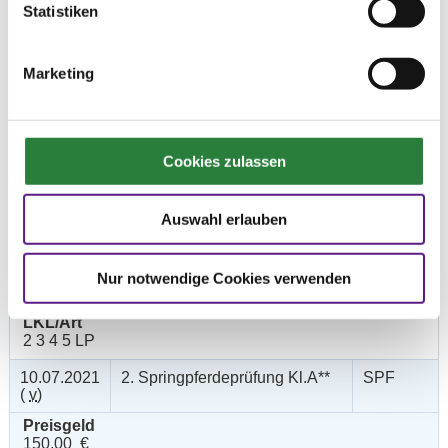
Statistiken
Marketing
Prüfungen
Cookies zulassen
Datum
Prüfung
Disziplin
Auswahl erlauben
10.07.2021
1. Springpferdeprüfung Kl.A*
SPF
(
v
)
Preisgeld
Nur notwendige Cookies verwenden
150,00 €
LKL/Art
2 3 4 5 LP
10.07.2021
2. Springpferdeprüfung Kl.A**
SPF
(
v
)
Preisgeld
150,00 €