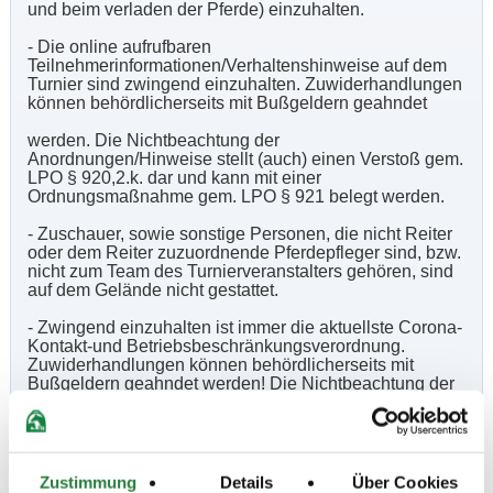
und beim verladen der Pferde) einzuhalten.
- Die online aufrufbaren
Teilnehmerinformationen/Verhaltenshinweise auf dem
Turnier sind zwingend einzuhalten. Zuwiderhandlungen
können behördlicherseits mit Bußgeldern geahndet
werden. Die Nichtbeachtung der
Anordnungen/Hinweise stellt (auch) einen Verstoß gem.
LPO § 920,2.k. dar und kann mit einer
Ordnungsmaßnahme gem. LPO § 921 belegt werden.
- Zuschauer, sowie sonstige Personen, die nicht Reiter
oder dem Reiter zuzuordnende Pferdepfleger sind, bzw.
nicht zum Team des Turnierveranstalters gehören, sind
auf dem Gelände nicht gestattet.
- Zwingend einzuhalten ist immer die aktuellste Corona-
Kontakt-und Betriebsbeschränkungsverordnung.
Zuwiderhandlungen können behördlicherseits mit
Bußgeldern geahndet werden! Die Nichtbeachtung der
Anordnungen/Hinweise stellt (auch) einen Verstoß gern.
LPO § 920, 2.k. dar und kann mit einer
Ordnungsmaßnahme gem. §921 LPO belegt werden.
- Weitere Informationen erhalten Sie unter www.ruf-
Zustimmung
Details
Über Cookies