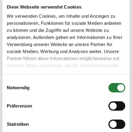
Ergebnisse:
Diese Webseite verwendet Cookies
Zu den Ergebnissen auf www.fn-erfolgsdaten.de
Wir verwenden Cookies, um Inhalte und Anzeigen zu
personalisieren, Funktionen für soziale Medien anbieten
zu können und die Zugriffe auf unsere Website zu
analysieren. Außerdem geben wir Informationen zu Ihrer
Verwendung unserer Website an unsere Partner für
Prüfungen
soziale Medien, Werbung und Analysen weiter. Unsere
Partner führen diese Informationen möglicherweise mit
weiteren Daten zusammen, die Sie ihnen bereitgestellt
Datum
Prüfung
Disziplin
haben oder die sie im Rahmen Ihrer Nutzung der Dienste
gesammelt haben.
Einwilligungsauswahl
26.06.2022
1. Dressurprüfung Kl. S*
DRE
Notwendig
(
n
)
Preisgeld
750,00 €
Präferenzen
LKL/Art
1 2 3 LP
Statistiken
25.06.2022
2. Dressurprüfung Kl.S*
DRE