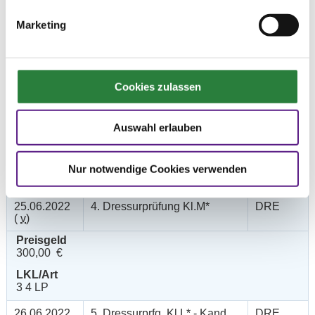
(
n
)
Marketing
Preisgeld
750,00 €
LKL/Art
1 2 3 LP
Cookies zulassen
26.06.2022
3. Dressurprüfung Kl.M**
DRE
(
v
)
Auswahl erlauben
Preisgeld
500,00 €
LKL/Art
Nur notwendige Cookies verwenden
2 3 LP
25.06.2022
4. Dressurprüfung Kl.M*
DRE
(
v
)
Preisgeld
300,00 €
LKL/Art
3 4 LP
26.06.2022
5. Dressurprfg. Kl.L* - Kand.
DRE