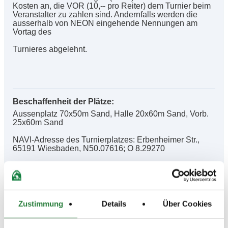
Kosten an, die VOR (10,-- pro Reiter) dem Turnier beim
Veranstalter zu zahlen sind. Andernfalls werden die
ausserhalb von NEON eingehende Nennungen am
Vortag des
Turnieres abgelehnt.
Beschaffenheit der Plätze:
Aussenplatz 70x50m Sand, Halle 20x60m Sand, Vorb.
25x60m Sand
NAVI-Adresse des Turnierplatzes: Erbenheimer Str.,
65191 Wiesbaden, N50.07616; O 8.29270
Vorläufige Zeitenteilung:
Sa. vorm.: 4,6,8,12; nachm.: 2,10
Zustimmung
Details
Über Cookies
So. vorm.: 3,7,11; nachm.: 1,5,9,13,14