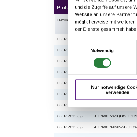
und die Zugriffe auf unsere 
Prüfungen
Website an unsere Partner fü
Datum
Prüfung
möglicherweise mit weiteren
der Dienste gesammelt habe
05.07.2025 (
v
)
1. Dressurpferdeprfg. Kl.A
Einwilligungsauswahl
Notwendig
05.07.2025 (
v
)
2. Dressurpferdeprfg. Kl.L
05.07.2025 (
n
)
3. Dressurprfg. Kl.L* - Tr.
05.07.2025 (
n
)
4. Dressurreiterprüfung K
06.07.2025 (
v
)
5. Dressurreiterprüfung K
Nur notwendige Cook
verwenden
06.07.2025 (
n
)
6. Dressurprfg. Kl.L*
06.07.2025 (
n
)
7. Dressurprüfung Kl.M*
05.07.2025 (
v
)
8. Dressur-WB (DW 1, 2 bi
05.07.2025 (
v
)
9. Dressurreiter-WB (DRW