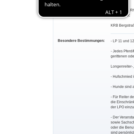
LP 1-18:
LV Hessen, Rh
WB 19 - 23:
KRB Bergstraß
Besondere Bestimmungen:
- LP 11 und 1
- Jedes Pferd/
gerittenen od
Longenreiter-,
- Hufschmied i
- Hunde sind 
- Für Reiter d
die Einschrän
der LPO einzu
- Der Veransta
sowie Sachsch
oder die Benut
sind persönlic