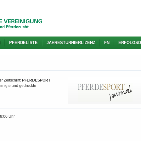
N
PFERDELISTE
JAHRESTURNIERLIZENZ
FN
ERFOLGSD
r Zeitschrift:
PFERDESPORT
nehmigte und gedruckte
18:00 Uhr