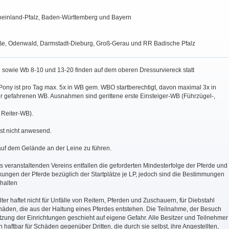
einland-Pfalz, Baden-Württemberg und Bayern
e, Odenwald, Darmstadt-Dieburg, Groß-Gerau und RR Badische Pfalz
2 sowie Wb 8-10 und 13-20 finden auf dem oberen Dressurviereck statt
Pony ist pro Tag max. 5x in WB gem. WBO startberechtigt, davon maximal 3x in
er gefahrenen WB. Ausnahmen sind gerittene erste Einsteiger-WB (Führzügel-,
 Reiter-WB).
st nicht anwesend.
auf dem Gelände an der Leine zu führen.
es veranstaltenden Vereins entfallen die geforderten Mindesterfolge der Pferde und
kungen der Pferde bezüglich der Startplätze je LP, jedoch sind die Bestimmungen
halten
lter haftet nicht für Unfälle von Reitern, Pferden und Zuschauern, für Diebstahl
äden, die aus der Haltung eines Pferdes entstehen. Die Teilnahme, der Besuch
zung der Einrichtungen geschieht auf eigene Gefahr. Alle Besitzer und Teilnehmer
h haftbar für Schäden gegenüber Dritten, die durch sie selbst, ihre Angestellten,