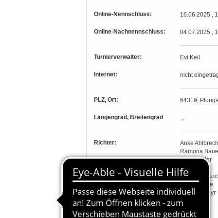
Online-Nennschluss:
16.06.2025 , 
Online-Nachnennschluss:
04.07.2025 , 
Turnierverwalter:
Evi Keil
Internet:
nicht eingetra
PLZ, Ort:
64319, Pfungs
Längengrad, Breitengrad
-, -
Richter:
Anke Ahlbrech
Ramona Baue
Ralf Bender
Frank Füßl
Christoph Ko
Doris Riehle
Pia Sedlmeyr
Teilnahmeberechtigung: