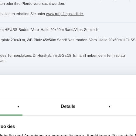
ten oder ihre Pferde verursacht werden.
rmationen erhalten Sie unter
www.ruf-pfungstadt.de.
0m HEUSS-Boden, Vorb. Halle 20x40m Sand/Vlies-Gemisch.
rplatz 20x40 m, WB-Platz 45x50m Sand/ Naturboden, Vorb. Halle 20x60m HEUSS
es Turnierplatzes: Dr.Horst-Schmidt-Str.18, Einfahrt neben dem Tennisplatz,
adt.
,8,9,10; nachm.: 3,4,11,12
3,14,15; nachm.: 6,7,16,17,18,19
Details
issen auf www.fn-erfolgsdaten.de
Cookies
nhalte und Anzeigen zu personalisieren, Funktionen für soziale