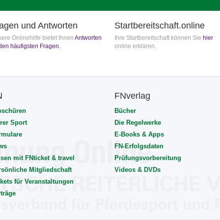
agen und Antworten
Startbereitschaft.online
ere Onlinehilfe bietet Ihnen
Antworten
Ihre Startbereitschaft können Sie
hier
den häufigsten Fragen.
online erklären.
N
FNverlag
oschüren
Bücher
rer Sport
Die Regelwerke
rmulare
E-Books & Apps
ws
FN-Erfolgsdaten
sen mit FNticket & travel
Prüfungsvorbereitung
rsönliche Mitgliedschaft
Videos & DVDs
kets für Veranstaltungen
rträge