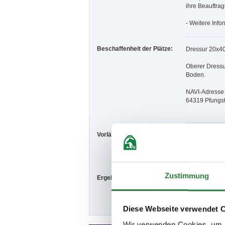
ihre Beauftrag
- Weitere Info
Beschaffenheit der Plätze:
Dressur 20x4
Oberer Dressu
Boden.
NAVI-Adresse d
64319 Pfungst
Vorläufige Zeitenteilung:
Sa. vorm.: 1,2
So. vorm.: 5,1
Zustimmung
Ergebnisse:
Zu den Ergebn
Diese Webseite verwendet 
Wir verwenden Cookies, um I