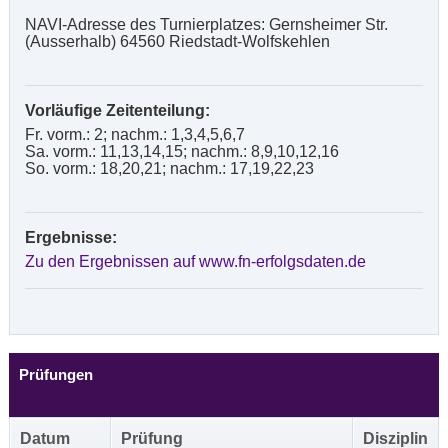
NAVI-Adresse des Turnierplatzes: Gernsheimer Str.
(Ausserhalb) 64560 Riedstadt-Wolfskehlen
Vorläufige Zeitenteilung:
Fr. vorm.: 2; nachm.: 1,3,4,5,6,7
Sa. vorm.: 11,13,14,15; nachm.: 8,9,10,12,16
So. vorm.: 18,20,21; nachm.: 17,19,22,23
Ergebnisse:
Zu den Ergebnissen auf www.fn-erfolgsdaten.de
Prüfungen
Datum
Prüfung
Disziplin