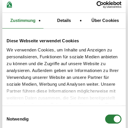
LKL/Art
5 6 LP
29.05.2026
4. Dressurpferdeprfg. Kl.A
DPF
Zustimmung
Details
Über Cookies
(
n
)
Preisgeld
150,00 €
Diese Webseite verwendet Cookies
LKL/Art
Wir verwenden Cookies, um Inhalte und Anzeigen zu
1 2 3 4 5 6 LP
personalisieren, Funktionen für soziale Medien anbieten
29.05.2026
5. Dressurponyprfg. Kl.A
DPF
zu können und die Zugriffe auf unsere Website zu
(
n
)
analysieren. Außerdem geben wir Informationen zu Ihrer
Preisgeld
Verwendung unserer Website an unsere Partner für
150,00 €
soziale Medien, Werbung und Analysen weiter. Unsere
LKL/Art
Partner führen diese Informationen möglicherweise mit
1 2 3 4 5 6 LP
weiteren Daten zusammen, die Sie ihnen bereitgestellt
29.05.2026
6. Reitpferdeprüfung
RPF
haben oder die sie im Rahmen Ihrer Nutzung der Dienste
(
n
)
gesammelt haben.
Einwilligungsauswahl
Preisgeld
Notwendig
150,00 €