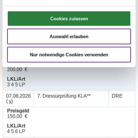
07.06.2026
5. Dressurprfg. Kl.L**
DRE
(
v
)
Preisgeld
Cookies zulassen
250,00 €
LKL/Art
Auswahl erlauben
2 3 4 LP
04.06.2026
6. Dressurprfg. Kl.L* - Tr.
DRE
(
n
)
Nur notwendige Cookies verwenden
Preisgeld
200,00 €
LKL/Art
3 4 5 LP
07.06.2026
7. Dressurprüfung Kl.A**
DRE
(
v
)
Preisgeld
150,00 €
LKL/Art
4 5 6 LP