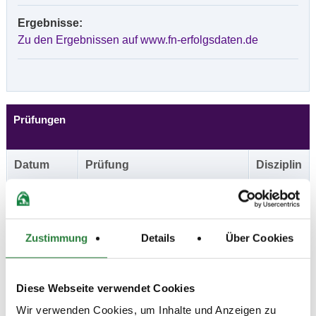
Ergebnisse:
Zu den Ergebnissen auf www.fn-erfolgsdaten.de
Prüfungen
Datum
Prüfung
Disziplin
07.06.2026
1. Dressurprüfung Kl.S*
DRE
(
n
)
Kandare
Zustimmung
Details
Über Cookies
Preisgeld
750,00 €
LKL/Art
Diese Webseite verwendet Cookies
1 2 3 LP
Wir verwenden Cookies, um Inhalte und Anzeigen zu
06.06.2026
2. Dressurprüfung Kl.M**
DRE