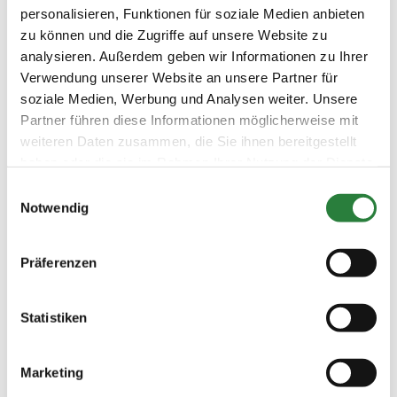
personalisieren, Funktionen für soziale Medien anbieten
(
n
)
Kandare
zu können und die Zugriffe auf unsere Website zu
Preisgeld
analysieren. Außerdem geben wir Informationen zu Ihrer
500,00 €
Verwendung unserer Website an unsere Partner für
LKL/Art
soziale Medien, Werbung und Analysen weiter. Unsere
1 2 3 LP
Partner führen diese Informationen möglicherweise mit
04.06.2026
3. Dressurprüfung Kl.M*
DRE
weiteren Daten zusammen, die Sie ihnen bereitgestellt
(
n
)
Kandare
haben oder die sie im Rahmen Ihrer Nutzung der Dienste
Preisgeld
gesammelt haben.
Einwilligungsauswahl
300,00 €
Notwendig
LKL/Art
1 2 3 4 LP
Präferenzen
06.06.2026
4. Amateur-Dressurprüfung
DRE
(
n
)
Kl.M* Kandare
Preisgeld
Statistiken
300,00 €
LKL/Art
2 3 4 LP
Marketing