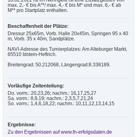
max. 2,- € bis A**/ max. 4,- € bis M* und max. 6,- € ab
M** pro Startplatz enthalten.
Beschaffenheit der Plätze:
Dressur 25x65m, Vorb. Halle 20x45m, Springen 95 x 40
m, Vorb. 35 x 40m, Sandplätze.
NAVI-Adresse des Turnierplatzes: Am Alteburger Markt,
65510 Idstein-Heftrich.
Breitengrad: 50.212068, Längengrad:8.338189.
Vorläufige Zeitenteilung:
Do. vorm.: 20,23,26; nachm.: 16,17,25,27
Sa. vorm.: 8,9,19; nachm.: 2,3,5,7,21,24
So. vorm.: 1,4,6,18,22; nachm.: 10,11,12,13,14,15
Ergebnisse:
Zu den Ergebnissen auf www.fn-erfolgsdaten.de