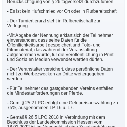
Berücksichtigung von § 26 tagversetzt durchzuführen.
- Es ist kein Hufschmied vor Ort oder in Rufbereitschaft.
- Der Turniertierarzt steht in Rufbereitschaft zur
Verfügung.
-Mit Abgabe der Nennung erklärt sich der Teilnehmer
einverstanden, dass seine Daten für die
Öffentlichkeitsarbeit gespeichert und Foto- und
Filmmaterial, das während der Veranstaltung
aufgenommen wurde, für die Veröffentlichung in Print-
und Sozialen Medien verwendet werden dürfen.
- Der Veranstalter versichert, dass persönliche Daten
nicht zu Werbezwecken an Dritte weitergegeben
werden.
- Für Teilnehmer des gastgebenden Vereins entfallen
die Mindestanforderungen der Pferde.
- Gem. § 25.2 LPO erfolgt eine Geldpreisauszahlung zu
75%, ausgenommen LP 16 u. 17.
- Gemäß§ 26.5 LPO 2018 in Verbindung mit dem
Beschluss der Landeskommission Hessen vom
18.02.2022 ist im Nenngeld ist eine Zusatzgebühr von