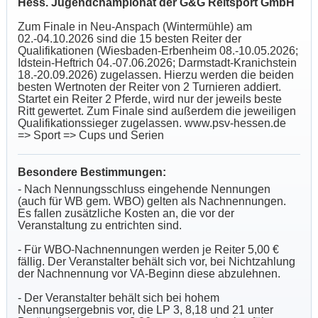
Hess. Jugendchampionat der G&G Reitsport GmbH
Zum Finale in Neu-Anspach (Wintermühle) am
02.-04.10.2026 sind die 15 besten Reiter der
Qualifikationen (Wiesbaden-Erbenheim 08.-10.05.2026;
Idstein-Heftrich 04.-07.06.2026; Darmstadt-Kranichstein
18.-20.09.2026) zugelassen. Hierzu werden die beiden
besten Wertnoten der Reiter von 2 Turnieren addiert.
Startet ein Reiter 2 Pferde, wird nur der jeweils beste
Ritt gewertet. Zum Finale sind außerdem die jeweiligen
Qualifikationssieger zugelassen. www.psv-hessen.de
=> Sport => Cups und Serien
Besondere Bestimmungen:
- Nach Nennungsschluss eingehende Nennungen
(auch für WB gem. WBO) gelten als Nachnennungen.
Es fallen zusätzliche Kosten an, die vor der
Veranstaltung zu entrichten sind.
- Für WBO-Nachnennungen werden je Reiter 5,00 €
fällig. Der Veranstalter behält sich vor, bei Nichtzahlung
der Nachnennung vor VA-Beginn diese abzulehnen.
- Der Veranstalter behält sich bei hohem
Nennungsergebnis vor, die LP 3, 8,18 und 21 unter