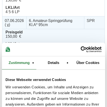
150,00 €
LKL/Art
4 5 6 LP
07.06.2026
6. Amateur-Springprüfung
SPR
(
v
)
Kl.A* 95cm
Preisgeld
150,00 €
LKL/Art
4 5 6 LP
06.06.2026
7. Stilspringprüfung Kl.A* 90cm
SPR
(
n
)
Zustimmung
Details
Über Cookies
Preisgeld
150,00 €
Diese Webseite verwendet Cookies
LKL/Art
5 6 LP
Wir verwenden Cookies, um Inhalte und Anzeigen zu
personalisieren, Funktionen für soziale Medien anbieten
06.06.2026
8. Stilspringprüfung Kl.E 80cm
SPR
(
v
)
zu können und die Zugriffe auf unsere Website zu
analysieren. Außerdem geben wir Informationen zu Ihrer
Preisgeld