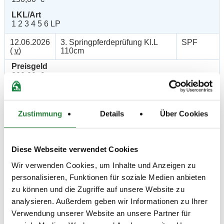
LKL/Art
1 2 3 4 5 6 LP
12.06.2026
3. Springpferdeprüfung Kl.L
SPF
(
v
)
110cm
Preisgeld
200,00 €
LKL/Art
1 2 3 4 5 LP
Zustimmung
Details
Über Cookies
12.06.2026
4. Springprüfung Kl.L 115cm
SPR
(
n
)
Preisgeld
Diese Webseite verwendet Cookies
200,00 €
Wir verwenden Cookies, um Inhalte und Anzeigen zu
LKL/Art
2 3 4 LP
personalisieren, Funktionen für soziale Medien anbieten
zu können und die Zugriffe auf unsere Website zu
12.06.2026
5. Springprüfung Kl.M* 120cm
SPR
analysieren. Außerdem geben wir Informationen zu Ihrer
(
n
)
Verwendung unserer Website an unsere Partner für
Preisgeld