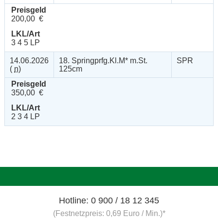
Preisgeld
200,00 €
LKL/Art
3 4 5 LP
14.06.2026
18. Springprfg.Kl.M* m.St.
SPR
(
n
)
125cm
Preisgeld
350,00 €
LKL/Art
2 3 4 LP
Hotline: 0 900 / 18 12 345
(Festnetzpreis: 0,69 Euro / Min.)*