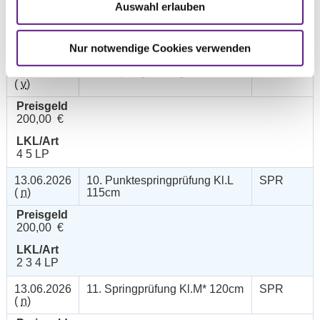
Auswahl erlauben
150,00 €
LKL/Art
4 5 6 LP
Nur notwendige Cookies verwenden
13.06.2026
9. Stilspringprüfung Kl.L 110cm
SPR
(
v
)
Preisgeld
200,00 €
LKL/Art
4 5 LP
13.06.2026
10. Punktespringprüfung Kl.L
SPR
(
n
)
115cm
Preisgeld
200,00 €
LKL/Art
2 3 4 LP
13.06.2026
11. Springprüfung Kl.M* 120cm
SPR
(
n
)