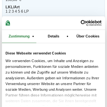
LKL/Art
1 2 3 4 5 6 LP
19.06.2026
3. Springpferdeprüfung Kl.L
SPF
(
v
)
110cm
Preisgeld
200,00 €
Zustimmung
Details
Über Cookies
LKL/Art
1 2 3 4 5 LP
Diese Webseite verwendet Cookies
19.06.2026
4. Springprüfung Kl.L 110cm
SPR
(
n
)
Wir verwenden Cookies, um Inhalte und Anzeigen zu
personalisieren, Funktionen für soziale Medien anbieten
Preisgeld
zu können und die Zugriffe auf unsere Website zu
200,00 €
analysieren. Außerdem geben wir Informationen zu Ihrer
LKL/Art
Verwendung unserer Website an unsere Partner für
2 3 4 5 LP
soziale Medien, Werbung und Analysen weiter. Unsere
19.06.2026
5. Springprüfung Kl.M* 120cm
SPR
Partner führen diese Informationen möglicherweise mit
(
n
)
weiteren Daten zusammen, die Sie ihnen bereitgestellt
Preisgeld
haben oder die sie im Rahmen Ihrer Nutzung der Dienste