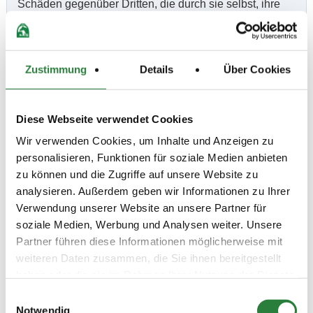
Schäden gegenüber Dritten, die durch sie selbst, ihre
Angestellten, ihre Beauftragten oder ihre Pferde
verursacht werden.
Zustimmung
Details
Über Cookies
Beschaffenheit der Plätze:
Prüfungsplatz 40x65m Sand, , Vorb. 20x50m Halle
NAVI-Adresse des Turnierplatzes: Böhmenstr. 10,
Diese Webseite verwendet Cookies
63674 Altenstadt.
Wir verwenden Cookies, um Inhalte und Anzeigen zu
personalisieren, Funktionen für soziale Medien anbieten
zu können und die Zugriffe auf unsere Website zu
Vorläufige Zeitenteilung:
analysieren. Außerdem geben wir Informationen zu Ihrer
Sa. vorm.: 9,10,12; nachm.: 2,4,6,7
So. vorm.: 5,11; nachm.: 1,3,8
Verwendung unserer Website an unsere Partner für
soziale Medien, Werbung und Analysen weiter. Unsere
Partner führen diese Informationen möglicherweise mit
Ergebnisse:
weiteren Daten zusammen, die Sie ihnen bereitgestellt
Zu den Ergebnissen auf www.fn-erfolgsdaten.de
haben oder die sie im Rahmen Ihrer Nutzung der Dienste
gesammelt haben.
Einwilligungsauswahl
Notwendig