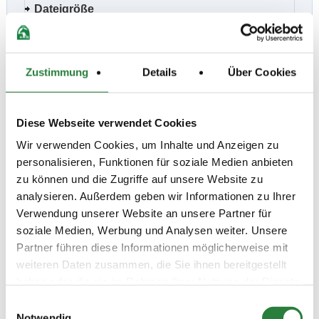
Dateigröße
92,18 KB
Format
PDF
Zustimmung
Details
Über Cookies
Ausschreibungsänderung
17.07.2026
Children Springen
Dateigröße
Diese Webseite verwendet Cookies
174,21 KB
Wir verwenden Cookies, um Inhalte und Anzeigen zu
Format
personalisieren, Funktionen für soziale Medien anbieten
PDF
zu können und die Zugriffe auf unsere Website zu
Bankverbindung
08.07.2026
analysieren. Außerdem geben wir Informationen zu Ihrer
Verwendung unserer Website an unsere Partner für
Dateigröße
soziale Medien, Werbung und Analysen weiter. Unsere
17,62 KB
Partner führen diese Informationen möglicherweise mit
Format
PDF
weiteren Daten zusammen, die Sie ihnen bereitgestellt
haben oder die sie im Rahmen Ihrer Nutzung der Dienste
Einteilung Boxen
14.07.2026
gesammelt haben.
Einwilligungsauswahl
Dateigröße
Notwendig