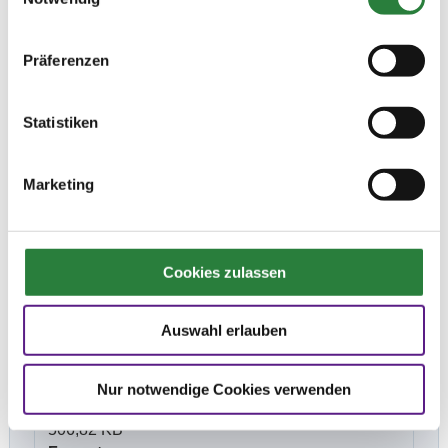
37,57 KB
Format
PDF
Präferenzen
Reiter-/Pferdeliste
08.07.2026
Statistiken
Dateigröße
1,33 MB
Format
Marketing
PDF
Turnierfotograf
14.07.2026
Dateigröße
Cookies zulassen
18,75 KB
Format
Auswahl erlauben
PDF
Zeiteinteilung
07.07.2026
Nur notwendige Cookies verwenden
Dateigröße
506,82 KB