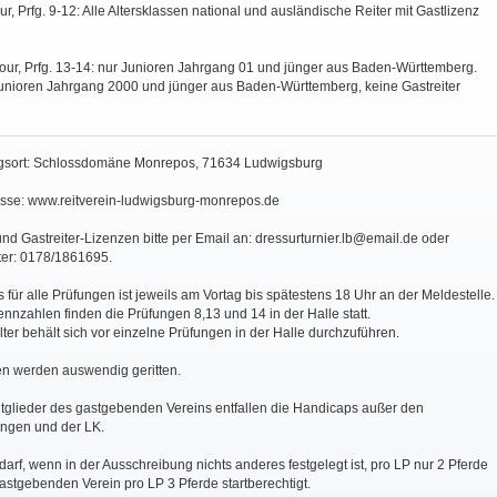
r, Prfg. 9-12: Alle Altersklassen national und ausländische Reiter mit Gastlizenz
our, Prfg. 13-14: nur Junioren Jahrgang 01 und jünger aus Baden-Württemberg.
 Junioren Jahrgang 2000 und jünger aus Baden-Württemberg, keine Gastreiter
ngsort: Schlossdomäne Monrepos, 71634 Ludwigsburg
resse: www.reitverein-ludwigsburg-monrepos.de
nd Gastreiter-Lizenzen bitte per Email an: dressurturnier.lb@email.de oder
ter: 0178/1861695.
 für alle Prüfungen ist jeweils am Vortag bis spätestens 18 Uhr an der Meldestelle.
nnzahlen finden die Prüfungen 8,13 und 14 in der Halle statt.
lter behält sich vor einzelne Prüfungen in der Halle durchzuführen.
en werden auswendig geritten.
tglieder des gastgebenden Vereins entfallen die Handicaps außer den
ungen und der LK.
 darf, wenn in der Ausschreibung nichts anderes festgelegt ist, pro LP nur 2 Pferde
astgebenden Verein pro LP 3 Pferde startberechtigt.