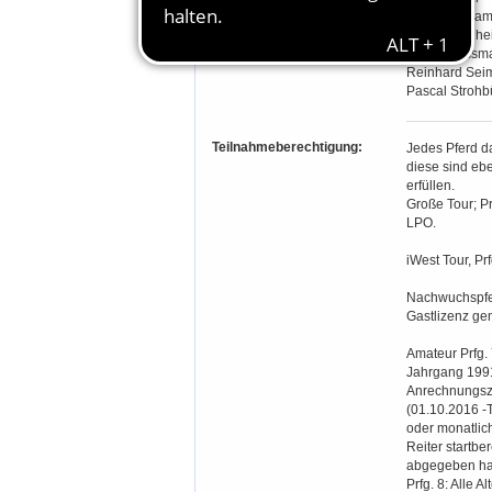
Andreas Gram
Peter Mannhe
Martin Rassm
Reinhard Sei
Pascal Strohb
Teilnahmeberechtigung:
Jedes Pferd da
diese sind eben
erfüllen.
Große Tour; Pr
LPO.
iWest Tour, P
Nachwuchspferd
Gastlizenz ge
Amateur Prfg.
Jahrgang 1991
Anrechnungsze
(01.10.2016 -T
oder monatlich
Reiter startbe
abgegeben ha
Prfg. 8: Alle