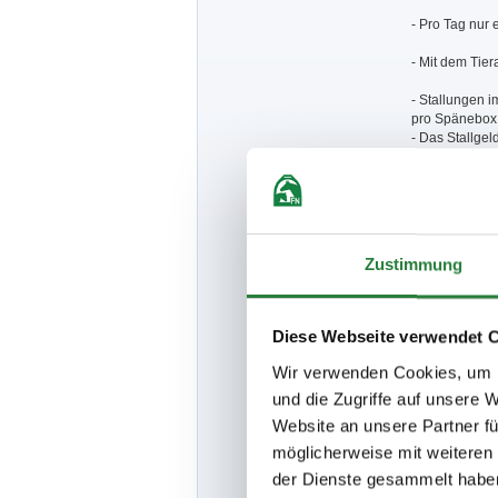
- Pro Tag nur e
- Mit dem Tiera
- Stallungen 
pro Spänebox b
- Das Stallgel
zurückbezahlt.
Futter ist mi
werden. Den An
eigene Gefahr
- Teilnehmerei
Zustimmung
- Aufstallung 
- Für Wohnwag
erhoben, dies
Diese Webseite verwendet 
erfolgt keine
Wir verwenden Cookies, um I
- Hotels sind
und die Zugriffe auf unsere 
für Teilnehmer
07141/50880 u
Website an unsere Partner fü
Hotel Rose Bi
möglicherweise mit weiteren
der Dienste gesammelt habe
- Hunde sind 