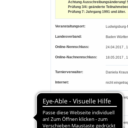
Achtung Ausschreibungsänderung! S
Prüfung 3/4: geänderte Teilnahmebed
Prüfung 7: Jahrgang 1991 und älter.
Veranstaltungsort:
Ludwigsburg-
Landesverband:
Baden Württe
Online-Nennschluss:
24.04.2017 , 
Online-Nachnennschluss:
18.05.2017 , 
Turnierverwalter:
Daniela Krau
Internet:
nicht eingetra
PLZ, Ort:
71634, Ludwi
Längengrad, Breitengrad
-, -
Richter:
Knut Danzber
Horst Eulich