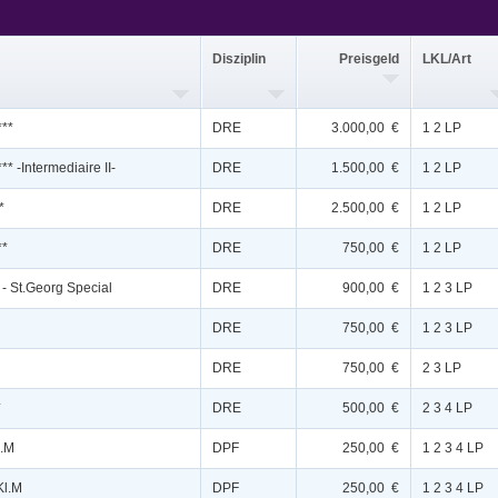
Disziplin
Preisgeld
LKL/Art
***
DRE
3.000,00 €
1 2 LP
** -Intermediaire II-
DRE
1.500,00 €
1 2 LP
*
DRE
2.500,00 €
1 2 LP
**
DRE
750,00 €
1 2 LP
 - St.Georg Special
DRE
900,00 €
1 2 3 LP
DRE
750,00 €
1 2 3 LP
DRE
750,00 €
2 3 LP
*
DRE
500,00 €
2 3 4 LP
l.M
DPF
250,00 €
1 2 3 4 LP
Kl.M
DPF
250,00 €
1 2 3 4 LP