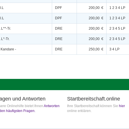
l.L
DPF
200,00 €
1 2 3 4 LP
l.L
DPF
200,00 €
1 2 3 4 LP
.L**-Tr.
DRE
200,00 €
2 3 4 5 LP
.L*-Tr.
DRE
200,00 €
2 3 4 5 LP
- Kandare -
DRE
250,00 €
3 4 LP
agen und Antworten
Startbereitschaft.online
ere Onlinehilfe bietet Ihnen
Antworten
Ihre Startbereitschaft können Sie
hier
den häufigsten Fragen.
online erklären.