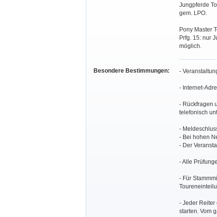
Jungpferde Tou
gem. LPO.
Pony Master T
Prfg. 15: nur
möglich.
Besondere Bestimmungen:
- Veranstaltu
- Internet-Ad
- Rückfragen u
telefonisch un
- Meldeschluss
- Bei hohen Ne
- Der Veransta
- Alle Prüfung
- Für Stammmi
Toureneinteil
- Jeder Reiter
starten. Vom g