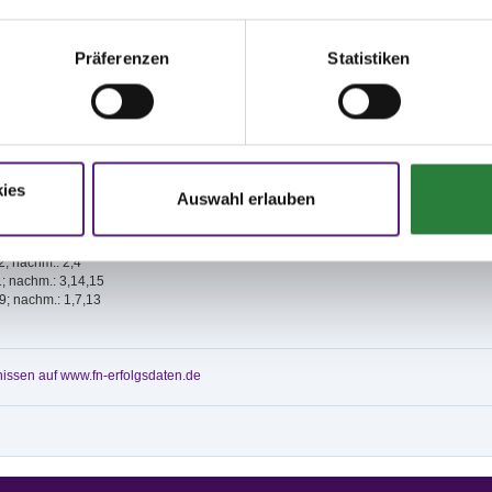
lter haftet nicht für Unfälle von Reitern, Pferden oder Zuschauern, für Diebstahl
äden, die aus Haltung eines Pferdes entstehen. Die Teilnahme, der Besuch oder
von Einrichtungen geschieht auf eigene Gefahr. Alle Besitzer und Teilnehmer sind
Präferenzen
Statistiken
tbar für Schäden gegenüber Dritten, die durch sie selbst, ihre Angestellten, ihre
der ihre Pferde verursacht werden.
e Außenplatz Sand/Textil 20x60 m, Halle Sand/Textil 20x60 m.
plätze Außenplatz Sand 40x60 m und Halle Sand/Textil 20x60 m
.
ies
Auswahl erlauben
12; nachm.: 2,4
1; nachm.: 3,14,15
,9; nachm.: 1,7,13
issen auf www.fn-erfolgsdaten.de