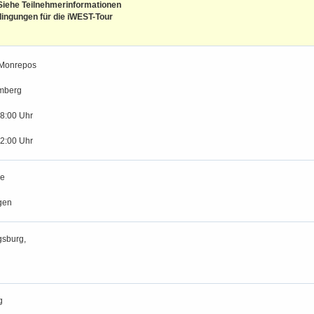
iehe Teilnehmerinformationen
ingungen für die iWEST-Tour
Monrepos
mberg
18:00 Uhr
12:00 Uhr
se
gen
gsburg,
g