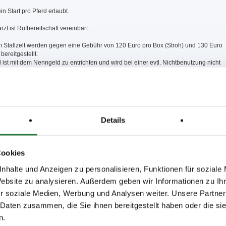
in Start pro Pferd erlaubt.
rzt ist Rufbereitschaft vereinbart.
im Stallzelt werden gegen eine Gebühr von 120 Euro pro Box (Stroh) und 130 Euro
ereitgestellt.
d ist mit dem Nenngeld zu entrichten und wird bei einer evtl. Nichtbenutzung nicht
 Nicht bezahlte Stallungen werden nicht reserviert. Das erste Einstreu wird gestellt,
tzubringen oder kann zu folgenden Preisen (Heu 7€, Stroh 5€, Späne 15€) bezogen
weisungen des Stallmeisters ist Folge zu leisten. Die Einstallung erfolgt auf
.
gene Stallzelte sind nicht zulässig.
Details
(Übernachtung) der Pferde auf dem LKW ist nicht erlaubt.
en oder Stromanschluss der Teilnehmer wird eine einmalige Gebühr von 50 Euro
e müssen ebenfalls mit der Nennung reserviert und bezahlt werden. Ansonsten
Cookies
 Reservierung eines Stromanschlusses.
nhalte und Anzeigen zu personalisieren, Funktionen für soziale
 selbst zu buchen. 0 km: Schloßhotel Monrepos 07141/302543 (Sonderkonditionen
Website zu analysieren. Außerdem geben wir Informationen zu I
/innen, bitte anfragen); 2 km: Hotel Nestor 07141/970240 und Hotel Krauthof
nd Hotel Rössle Freiberg 07141/27490; 3 km: Hotel Favorit 07141/90051; 7 km:
r soziale Medien, Werbung und Analysen weiter. Unsere Partner
etigheim 07142/42004.
 Daten zusammen, die Sie ihnen bereitgestellt haben oder die s
n.
auf dem gesamten Gelände an der Leine zu führen.