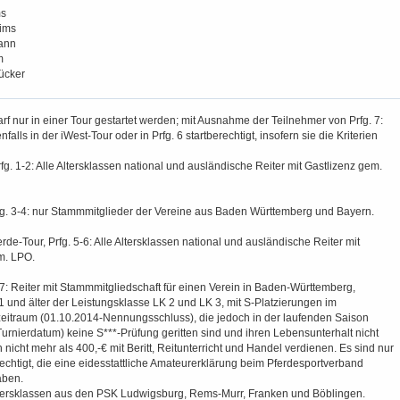
s
ims
ann
m
ücker
rf nur in einer Tour gestartet werden; mit Ausnahme der Teilnehmer von Prfg. 7:
falls in der iWest-Tour oder in Prfg. 6 startberechtigt, insofern sie die Kriterien
fg. 1-2: Alle Altersklassen national und ausländische Reiter mit Gastlizenz gem.
rfg. 3-4: nur Stammmitglieder der Vereine aus Baden Württemberg und Bayern.
e-Tour, Prfg. 5-6: Alle Altersklassen national und ausländische Reiter mit
m. LPO.
 7:
Reiter mit Stammmitgliedschaft für einen Verein in Baden-Württemberg,
 und älter der Leistungsklasse LK 2 und LK 3, mit S-Platzierungen im
itraum (01.10.2014-Nennungsschluss), die jedoch in der laufenden Saison
urnierdatum) keine S***-Prüfung geritten sind und ihren Lebensunterhalt nicht
 nicht mehr als 400,-€ mit Beritt, Reitunterricht und Handel verdienen. Es sind nur
rechtigt, die eine eidesstattliche Amateurerklärung beim Pferdesportverband
ben.
 Altersklassen aus den PSK Ludwigsburg, Rems-Murr, Franken und Böblingen.