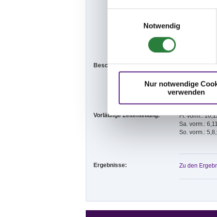
- Der Veransta
Einwilligungsauswahl
sowie Sachsch
die Benutzung 
Notwendig
persönlich haf
Beauftragten o
Beschaffenheit der Plätze:
Prüfungsplätz
Vorbereitungs
Nur notwendige Cook
verwenden
Vorläufige Zeitenteilung:
Fr. vorm.: 10,
Sa. vorm.: 6,1
So. vorm.: 5,8
Ergebnisse:
Zu den Ergebn