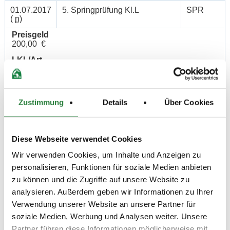
01.07.2017
5. Springprüfung Kl.L
SPR
(
n
)
Preisgeld
200,00 €
LKL/Art
3 4 5 LP
01.07.2017
6. Springprüfung Kl. A**
SPR
(
v
)
Zustimmung
Details
Über Cookies
Preisgeld
150,00 €
LKL/Art
Diese Webseite verwendet Cookies
4 5 6 LP
Wir verwenden Cookies, um Inhalte und Anzeigen zu
02.07.2017
7. Stilspringprüfung Kl.A*
SPR
personalisieren, Funktionen für soziale Medien anbieten
(
v
)
zu können und die Zugriffe auf unsere Website zu
Preisgeld
analysieren. Außerdem geben wir Informationen zu Ihrer
150,00 €
Verwendung unserer Website an unsere Partner für
LKL/Art
soziale Medien, Werbung und Analysen weiter. Unsere
4 5 6 LP
Partner führen diese Informationen möglicherweise mit