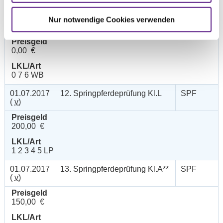
02.07.2017
11. Springreiter-WB
SOS
Nur notwendige Cookies verwenden
(
v
)
Preisgeld
0,00 €
LKL/Art
0 7 6 WB
01.07.2017
12. Springpferdeprüfung Kl.L
SPF
(
v
)
Preisgeld
200,00 €
LKL/Art
1 2 3 4 5 LP
01.07.2017
13. Springpferdeprüfung Kl.A**
SPF
(
v
)
Preisgeld
150,00 €
LKL/Art