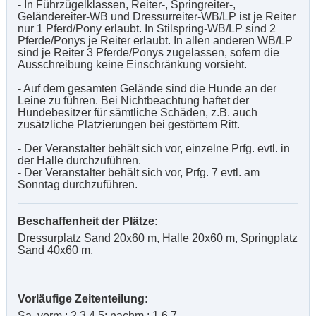
- In Führzügelklassen, Reiter-, Springreiter-,
Geländereiter-WB und Dressurreiter-WB/LP ist je Reiter
nur 1 Pferd/Pony erlaubt. In Stilspring-WB/LP sind 2
Pferde/Ponys je Reiter erlaubt. In allen anderen WB/LP
sind je Reiter 3 Pferde/Ponys zugelassen, sofern die
Ausschreibung keine Einschränkung vorsieht.
- Auf dem gesamten Gelände sind die Hunde an der
Leine zu führen. Bei Nichtbeachtung haftet der
Hundebesitzer für sämtliche Schäden, z.B. auch
zusätzliche Platzierungen bei gestörtem Ritt.
- Der Veranstalter behält sich vor, einzelne Prfg. evtl. in
der Halle durchzuführen.
- Der Veranstalter behält sich vor, Prfg. 7 evtl. am
Sonntag durchzuführen.
Beschaffenheit der Plätze:
Dressurplatz Sand 20x60 m, Halle 20x60 m, Springplatz
Sand 40x60 m.
Vorläufige Zeitenteilung:
Sa. vorm.: 2,3,4,5; nachm.: 1,6,7