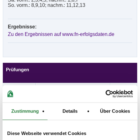
So. vorm.: 8,9,10; nachm.: 11,12,13
Ergebnisse:
Zu den Ergebnissen auf www.fn-erfolgsdaten.de
Prüfungen
Datum
Prüfung
Disziplin
30.09.2017
1. Führzügel-WB Cross-
SOS
Zustimmung
Details
Über Cookies
(
n
)
Country
Preisgeld
0,00 €
Diese Webseite verwendet Cookies
LKL/Art