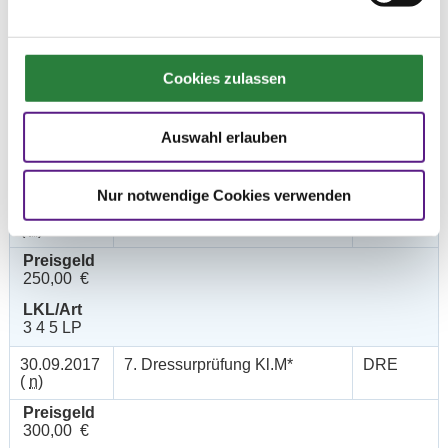
LKL/Art
0 7 6 WB
30.09.2017
5. Dressurprüfung Kl.A**
DRE
(
v
)
Cookies zulassen
Preisgeld
150,00 €
Auswahl erlauben
LKL/Art
4 5 6 LP
Nur notwendige Cookies verwenden
30.09.2017
6. Dressurprfg. Kl.L* - Tr.
DRE
(
n
)
Preisgeld
250,00 €
LKL/Art
3 4 5 LP
30.09.2017
7. Dressurprüfung Kl.M*
DRE
(
n
)
Preisgeld
300,00 €