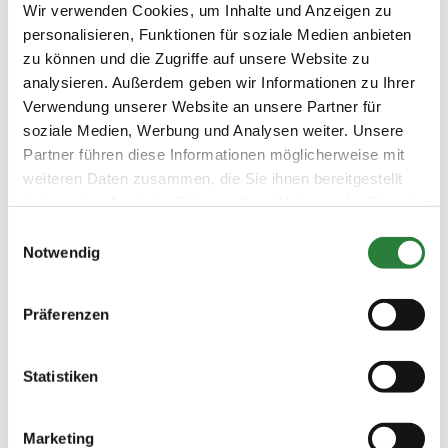
Wir verwenden Cookies, um Inhalte und Anzeigen zu
0 WB
personalisieren, Funktionen für soziale Medien anbieten
30.09.2017
2. Reiter-WB Schritt - Trab
SOS
zu können und die Zugriffe auf unsere Website zu
(
v
)
analysieren. Außerdem geben wir Informationen zu Ihrer
Preisgeld
Verwendung unserer Website an unsere Partner für
0,00 €
soziale Medien, Werbung und Analysen weiter. Unsere
LKL/Art
Partner führen diese Informationen möglicherweise mit
0 WB
weiteren Daten zusammen, die Sie ihnen bereitgestellt
haben oder die sie im Rahmen Ihrer Nutzung der Dienste
30.09.2017
3. Reiter-WB Schritt - Trab -
SOS
(
v
)
Galopp
gesammelt haben.
Einwilligungsauswahl
Notwendig
Preisgeld
0,00 €
LKL/Art
Präferenzen
0 7 6 WB
30.09.2017
4. Dressur-WB (E 7/2)
SOS
(
v
)
Statistiken
Preisgeld
0,00 €
Marketing