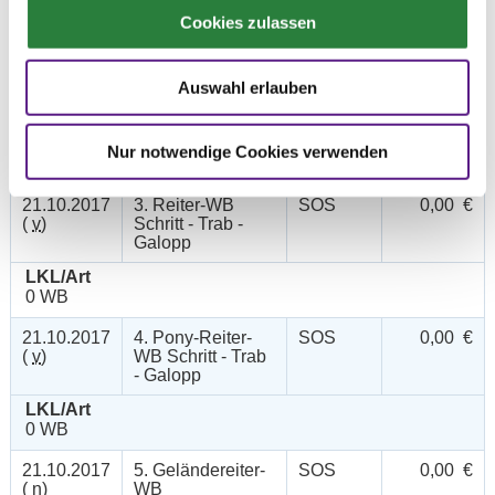
Cookies zulassen
LKL/Art
0 7 6 WB
Auswahl erlauben
21.10.2017
2. Stil-Geländeritt
GEV
150,00 €
(
n
)
Kl.A*
LKL/Art
Nur notwendige Cookies verwenden
0 7 6 LP
21.10.2017
3. Reiter-WB
SOS
0,00 €
(
v
)
Schritt - Trab -
Galopp
LKL/Art
0 WB
21.10.2017
4. Pony-Reiter-
SOS
0,00 €
(
v
)
WB Schritt - Trab
- Galopp
LKL/Art
0 WB
21.10.2017
5. Geländereiter-
SOS
0,00 €
(
n
)
WB