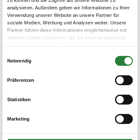
Gelände: Rasen Rennbahngelände.
analysieren. Außerdem geben wir Informationen zu Ihrer
Verwendung unserer Website an unsere Partner für
Vorläufige Zeitenteilung:
soziale Medien, Werbung und Analysen weiter. Unsere
Sa. vorm.: 3,4,6; nachm.: 1,2,5
Partner führen diese Informationen möglicherweise mit
weiteren Daten zusammen, die Sie ihnen bereitgestellt
haben oder die sie im Rahmen Ihrer Nutzung der Dienste
Ergebnisse:
gesammelt haben.
Einwilligungsauswahl
Zu den Ergebnissen auf www.fn-erfolgsdaten.de
Notwendig
Präferenzen
Prüfungen
Statistiken
Datum
Prüfung
Disziplin
Preisgeld
Marketing
21.10.2017
1. Stilgeländeritt-
SOS
0,00 €
(
n
)
WB