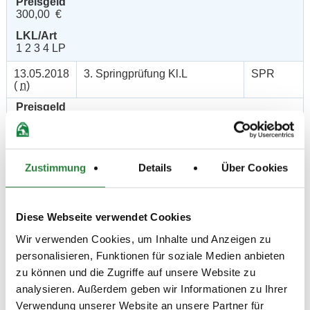
Preisgeld
300,00 €
LKL/Art
1 2 3 4 LP
13.05.2018
3. Springprüfung Kl.L
SPR
(
n
)
Preisgeld
200,00 €
LKL/Art
3 4 5 LP
Zustimmung
Details
Über Cookies
12.05.2018
4. Punktespringprüfung Kl.L
SPR
(
n
)
Preisgeld
Diese Webseite verwendet Cookies
200,00 €
Wir verwenden Cookies, um Inhalte und Anzeigen zu
LKL/Art
personalisieren, Funktionen für soziale Medien anbieten
3 4 5 LP
zu können und die Zugriffe auf unsere Website zu
12.05.2018
5. Springprfg.m.steigenden
SPR
analysieren. Außerdem geben wir Informationen zu Ihrer
(
n
)
Anforderungen Kl.L
Verwendung unserer Website an unsere Partner für