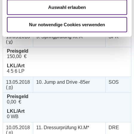
Preisgeld
Auswahl erlauben
150,00 €
LKL/Art
Nur notwendige Cookies verwenden
4 5 6 LP
13.05.2018
9. Springprüfung Kl. A**
SPR
(
v
)
Preisgeld
150,00 €
LKL/Art
4 5 6 LP
13.05.2018
10. Jump and Drive -85er
SOS
(
n
)
Preisgeld
0,00 €
LKL/Art
0 WB
10.05.2018
11. Dressurprüfung Kl.M*
DRE
(
n
)