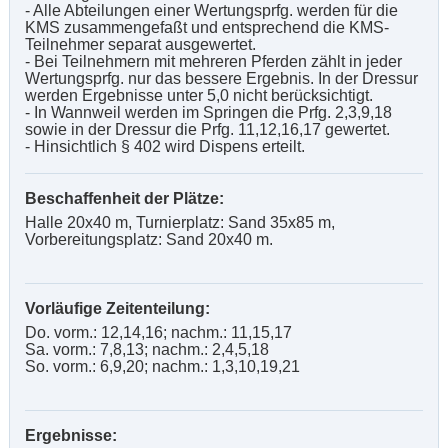
- Alle Abteilungen einer Wertungsprfg. werden für die
KMS zusammengefaßt und entsprechend die KMS-
Teilnehmer separat ausgewertet.
- Bei Teilnehmern mit mehreren Pferden zählt in jeder
Wertungsprfg. nur das bessere Ergebnis. In der Dressur
werden Ergebnisse unter 5,0 nicht berücksichtigt.
- In Wannweil werden im Springen die Prfg. 2,3,9,18
sowie in der Dressur die Prfg. 11,12,16,17 gewertet.
- Hinsichtlich § 402 wird Dispens erteilt.
Beschaffenheit der Plätze:
Halle 20x40 m, Turnierplatz: Sand 35x85 m,
Vorbereitungsplatz: Sand 20x40 m.
Vorläufige Zeitenteilung:
Do. vorm.: 12,14,16; nachm.: 11,15,17
Sa. vorm.: 7,8,13; nachm.: 2,4,5,18
So. vorm.: 6,9,20; nachm.: 1,3,10,19,21
Ergebnisse: