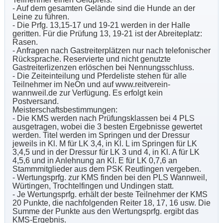
- Auf dem gesamten Gelände sind die Hunde an der
Leine zu führen.
- Die Prfg. 13,15-17 und 19-21 werden in der Halle
geritten. Für die Prüfung 13, 19-21 ist der Abreiteplatz:
Rasen.
- Anfragen nach Gastreiterplätzen nur nach telefonischer
Rücksprache. Reservierte und nicht genutzte
Gastreiterlizenzen erlöschen bei Nennungsschluss.
- Die Zeiteinteilung und Pferdeliste stehen für alle
Teilnehmer im NeOn und auf www.reitverein-
wannweil.de zur Verfügung. Es erfolgt kein
Postversand.
Meisterschaftsbestimmungen:
- Die KMS werden nach Prüfungsklassen bei 4 PLS
ausgetragen, wobei die 3 besten Ergebnisse gewertet
werden. Titel werden im Springen und der Dressur
jeweils in Kl. M für LK 3,4, in Kl. L im Springen für LK
3,4,5 und in der Dressur für LK 3 und 4, in Kl. A für LK
4,5,6 und in Anlehnung an Kl. E für LK 0,7,6 an
Stammmitglieder aus dem PSK Reutlingen vergeben.
- Wertungsprfg. zur KMS finden bei den PLS Wannweil,
Würtingen, Trochtelfingen und Undingen statt.
- Je Wertungsprfg. erhält der beste Teilnehmer der KMS
20 Punkte, die nachfolgenden Reiter 18, 17, 16 usw. Die
Summe der Punkte aus den Wertungsprfg. ergibt das
KMS-Ergebnis.