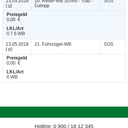
13.05.2018
20. Reiter-WB Schritt - Trab -
SOS
(
v
)
Galopp
Preisgeld
0,00 €
LKL/Art
0 7 6 WB
13.05.2018
21. Führzügel-WB
SOS
(
n
)
Preisgeld
0,00 €
LKL/Art
0 WB
Hotline: 0 900 / 18 12 345