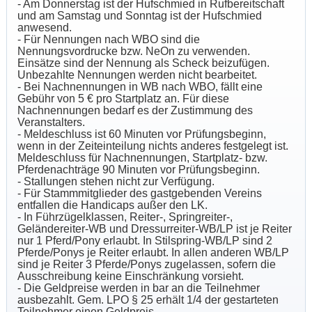
- Am Donnerstag ist der Hufschmied in Rufbereitschaft
und am Samstag und Sonntag ist der Hufschmied
anwesend.
- Für Nennungen nach WBO sind die
Nennungsvordrucke bzw. NeOn zu verwenden.
Einsätze sind der Nennung als Scheck beizufügen.
Unbezahlte Nennungen werden nicht bearbeitet.
- Bei Nachnennungen in WB nach WBO, fällt eine
Gebühr von 5 € pro Startplatz an. Für diese
Nachnennungen bedarf es der Zustimmung des
Veranstalters.
- Meldeschluss ist 60 Minuten vor Prüfungsbeginn,
wenn in der Zeiteinteilung nichts anderes festgelegt ist.
Meldeschluss für Nachnennungen, Startplatz- bzw.
Pferdenachträge 90 Minuten vor Prüfungsbeginn.
- Stallungen stehen nicht zur Verfügung.
- Für Stammmitglieder des gastgebenden Vereins
entfallen die Handicaps außer den LK.
- In Führzügelklassen, Reiter-, Springreiter-,
Geländereiter-WB und Dressurreiter-WB/LP ist je Reiter
nur 1 Pferd/Pony erlaubt. In Stilspring-WB/LP sind 2
Pferde/Ponys je Reiter erlaubt. In allen anderen WB/LP
sind je Reiter 3 Pferde/Ponys zugelassen, sofern die
Ausschreibung keine Einschränkung vorsieht.
- Die Geldpreise werden in bar an die Teilnehmer
ausbezahlt. Gem. LPO § 25 erhält 1/4 der gestarteten
Teilnehmer einen Geldpreis.