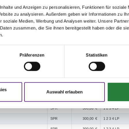
issen auf www.fn-erfolgsdaten.de
nhalte und Anzeigen zu personalisieren, Funktionen für soziale
Website zu analysieren. Außerdem geben wir Informationen zu I
r soziale Medien, Werbung und Analysen weiter. Unsere Partner
 Daten zusammen, die Sie ihnen bereitgestellt haben oder die s
n.
Disziplin
Preisgeld
LKL/Art
Präferenzen
Statistiken
SPR
2.000,00 €
1 2 3 LP
SPR
1.500,00 €
1 2 3 LP
fg.Kl.M**
SPR
500,00 €
1 2 3 4 LP
ies
Auswahl erlauben
fg.Kl.M**
SPR
500,00 €
1 2 3 4 LP
SPR
500,00 €
1 2 3 4 LP
SPR
300,00 €
1 2 3 4 LP