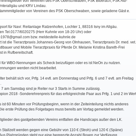
tammmitglieder von Vereinen des PSK Oberschwaben, PSK Biberach, PSK Alb-
nterallgäu und KRV Lindau.
Stammmitglieder von Vereinen des PSK Oberschwaben, sowie geladene Gäst
e.
gsort für Navi: Reitanlage Ratzenhofen, Lochter 1, 88316 Isny im Allgäu.
gen Tel.0177/6020275 (Herr Kuhnle von 18-20 Uhr) oder
e1978@gmail.com bzw. meldestelle-kuhnle.de
rzt ist die Tierarztpraxis Johannes-Georg von Olnhausen, Tierarztpraxis Dr. med. vet.
lbauer und Mobile Tierarztpraxis für Pferde Dr. Melanie Kristina Bareth-Frei
t in Rufbereitschaft.
nd für WBO-Nennungen als Scheck beizufügen oder es ist NeOn zu nutzen.
nnungen werden nicht bearbeitet.
ter behält sich vor, Prfg. 14 evtl. am Donnerstag und Prfg. 6 und 7 evtl. am Freitag
.
nd 7 am Samstag sind je Reiter nur 3 Starts in Summe zulässig.
pion 2018 -Sonderehrenpreis für das erfolgreichste Paar aus Prfg. 1 und 2 im Wer
 ist 60 Minuten vor Prüfungsbeginn, wenn in der Zeiteinteilung nichts anderes
. Die erste Prüfung des Folgetages muss bereits am Vortag gemeldet werden.
tglieder des gastgebenden Vereins entfallen die Handicaps außer den LK.
m Stallzelt werden gegen eine Gebühr von 110 € (Stroh) und 120 € (Späne)
. Aus Platzgründen steht nur eine begrenzte Anzahl Boxen zur Verfügung.