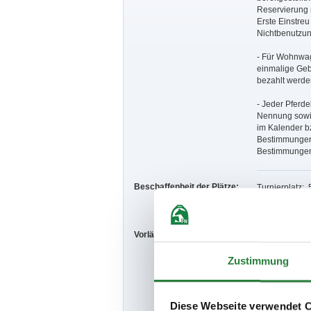
Reservierung n
Erste Einstreu 
Nichtbenutzung
- Für Wohnwag
einmalige Geb
bezahlt werden
- Jeder Pferde
Nennung sowie
im Kalender b
Bestimmungen
Bestimmungen 
Beschaffenheit der Plätze:
Turnierplatz:.
Vorläufige Zeitenteilung:
Do. vorm.: 17,
Fr. vorm.: 5,1
Sa. vorm.: 6,7
Zustimmung
So. vorm.: 3,4
Diese Webseite verwendet 