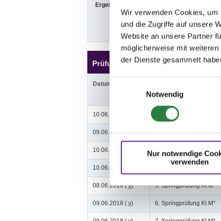
Ergebnisse:
Zu den Ergebn
Wir verwenden Cookies, um I
und die Zugriffe auf unsere 
Website an unsere Partner fü
möglicherweise mit weiteren
der Dienste gesammelt habe
Prüfungen
Einwilligungsauswahl
Datum
Prüfung
Notwendig
10.06.2018 (
n
)
1. Springprfg.Kl.S m.St.*
09.06.2018 (
n
)
2. Springprüfung Kl.S*
10.06.2018 (
v
)
3. Zwei-Phasen-Springpr
Nur notwendige Cook
verwenden
10.06.2018 (
v
)
4. Zwei-Phasen-Springpr
08.06.2018 (
v
)
5. Springprüfung Kl.M**
09.06.2018 (
v
)
6. Springprüfung Kl.M*