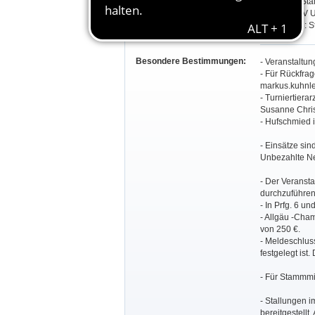
Prfg. 8-11: S
Donau, KRV U
Prfg. 12+13: 
Besondere Bestimmungen:
- Veranstaltun
- Für Rückfra
markus.kuhnl
- Turniertiera
Susanne Christ
- Hufschmied is
- Einsätze si
Unbezahlte Ne
- Der Veranstal
durchzuführen
- In Prfg. 6 u
- Allgäu -Cham
von 250 €.
- Meldeschluss
festgelegt ist
- Für Stammmi
- Stallungen i
bereitgestellt