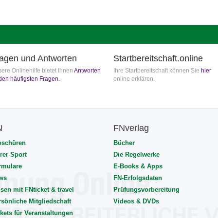
agen und Antworten
Startbereitschaft.online
ere Onlinehilfe bietet Ihnen
Antworten
Ihre Startbereitschaft können Sie
hier
den häufigsten Fragen.
online erklären.
N
FNverlag
oschüren
Bücher
rer Sport
Die Regelwerke
rmulare
E-Books & Apps
ws
FN-Erfolgsdaten
sen mit FNticket & travel
Prüfungsvorbereitung
rsönliche Mitgliedschaft
Videos & DVDs
kets für Veranstaltungen