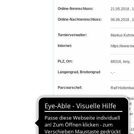
Online-Nennschluss:
21.05.2018 , 
Online-Nachnennschluss:
06.06.2018 , 
Turnierverwalter:
Markus Kuhnl
Internet:
https://www.me
PLZ, Ort:
88316, Isny,
Längengrad, Breitengrad
-, -
Parcourschef:
Ralf Hollenba
Richter:
Wolfgang Brü
Tanja Fimpel
Jürgen Kurz
Nicole Weber
Teilnahmeberechtigung:
Prfg. 1-7,14-18