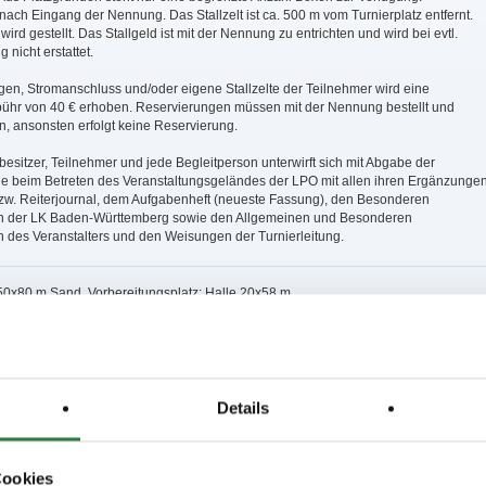
ach Eingang der Nennung. Das Stallzelt ist ca. 500 m vom Turnierplatz entfernt.
wird gestellt. Das Stallgeld ist mit der Nennung zu entrichten und wird bei evtl.
 nicht erstattet.
en, Stromanschluss und/oder eigene Stallzelte der Teilnehmer wird eine
ühr von 40 € erhoben. Reservierungen müssen mit der Nennung bestellt und
, ansonsten erfolgt keine Reservierung.
besitzer, Teilnehmer und jede Begleitperson unterwirft sich mit Abgabe der
 beim Betreten des Veranstaltungsgeländes der LPO mit allen ihren Ergänzunge
zw. Reiterjournal, dem Aufgabenheft (neueste Fassung), den Besonderen
 der LK Baden-Württemberg sowie den Allgemeinen und Besonderen
des Veranstalters und den Weisungen der Turnierleitung.
 50x80 m Sand, Vorbereitungsplatz: Halle 20x58 m.
18; nachm.: 11,15,16
4; nachm.: 9,10
,8; nachm.: 2,13
Details
; nachm.: 1,12
Cookies