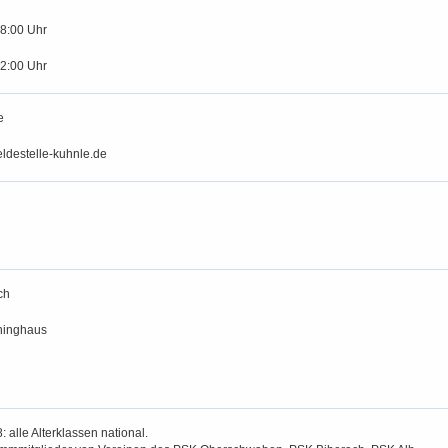
18:00 Uhr
12:00 Uhr
e
ldestelle-kuhnle.de
ch
ninghaus
: alle Alterklassen national.