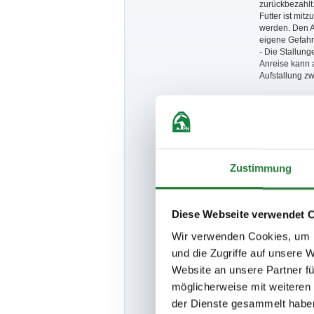
zurückbezahlt.
Futter ist mi
werden. Den An
eigene Gefahr
- Die Stallun
Anreise kann a
Aufstallung z
- Teilnehmerei
- Aufstallung 
- Für Wohnwag
erhoben, dies
erfolgt keine
Zustimmung
- Hotels sind
für Teilnehmer
07141/50880 u
Hotel Rose Bi
Diese Webseite verwendet 
- Hunde sind 
Wir verwenden Cookies, um I
und die Zugriffe auf unsere 
- Der Veransta
sowie Sachsch
Website an unsere Partner fü
die Benutzung 
möglicherweise mit weiteren
persönlich haf
Beauftragten o
der Dienste gesammelt habe