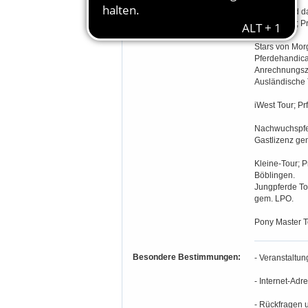
Teilnahmeberechtigung:
Jedes Pferd da
Große Tour; Pr
LPO.
Stars von Morg
Pferdehandicap
Anrechnungszei
Ausländische 
iWest Tour; P
Nachwuchspferd
Gastlizenz ge
Kleine-Tour; 
Böblingen.
Jungpferde Tou
gem. LPO.
Pony Master T
Besondere Bestimmungen:
- Veranstaltu
- Internet-Ad
- Rückfragen u