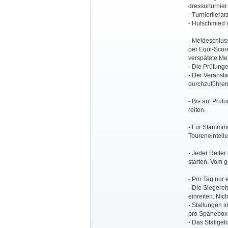
dressurturnie
- Turniertierar
- Hufschmied 
- Meldeschluss
per Equi-Scor
verspätete Me
- Die Prüfungen
- Der Veransta
durchzuführen
- Bis auf Prü
reiten.
- Für Stammmi
Toureneinteil
- Jeder Reiter
starten. Vom g
- Pro Tag nur e
- Die Siegereh
einreiten. Nic
- Stallungen 
pro Spänebox b
- Das Stallgel