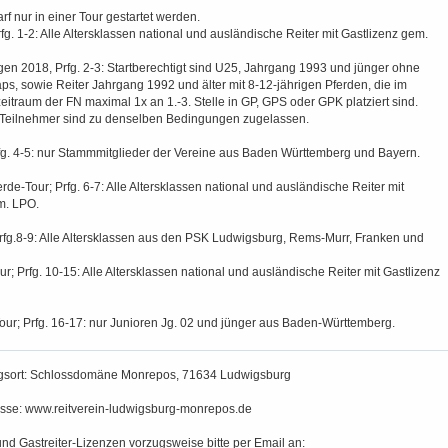
rf nur in einer Tour gestartet werden.
fg. 1-2: Alle Altersklassen national und ausländische Reiter mit Gastlizenz gem.
en 2018, Prfg. 2-3: Startberechtigt sind U25, Jahrgang 1993 und jünger ohne
s, sowie Reiter Jahrgang 1992 und älter mit 8-12-jährigen Pferden, die im
traum der FN maximal 1x an 1.-3. Stelle in GP, GPS oder GPK platziert sind.
Teilnehmer sind zu denselben Bedingungen zugelassen.
rfg. 4-5: nur Stammmitglieder der Vereine aus Baden Württemberg und Bayern.
e-Tour; Prfg. 6-7: Alle Altersklassen national und ausländische Reiter mit
m. LPO.
Prfg.8-9: Alle Altersklassen aus den PSK Ludwigsburg, Rems-Murr, Franken und
r; Prfg. 10-15: Alle Altersklassen national und ausländische Reiter mit Gastlizenz
our; Prfg. 16-17: nur Junioren Jg. 02 und jünger aus Baden-Württemberg.
ngsort: Schlossdomäne Monrepos, 71634 Ludwigsburg
resse: www.reitverein-ludwigsburg-monrepos.de
nd Gastreiter-Lizenzen vorzugsweise bitte per Email an: