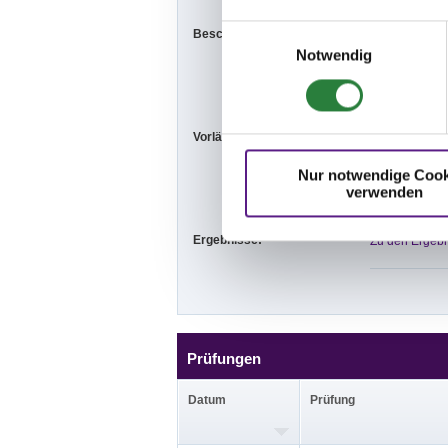
Einwilligungsauswahl
Beschaffenheit der Plätze:
Prüfungsplätz
Notwendig
Vorbereitungs
Vorläufige Zeitenteilung:
Fr. vorm.: 11,1
Sa. vorm.: 7,9
So. vorm.: 6,8
Nur notwendige Cook
verwenden
Ergebnisse:
Zu den Ergebn
Prüfungen
Datum
Prüfung