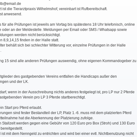
r.lb@email.de
zt ist die Tierarztpraxis Wilhelmshof, vereinbart ist Rufbereitschaft.
ist anwesend.
 für alle Prüfungen ist jeweils am Vortag bis spätestens 18 Uhr telefonisch, online
e oder an der Meldestelle. Meldungen per Email oder SMS / Whatsapp sowie
ldungen werden nicht berücksichtigt.
 8,9,14,15 finden in der Halle statt.
lter behält sich bei schlechter Witterung vor, einzelne Prüfungen in der Halle
.
fung 15 sind alle anderen Prüfungen auswendig, ohne eigenen Kommandogeber zu
tglieder des gastgebenden Vereins entfallen die Handicaps außer den
ungen und der LK.
 darf, wenn in der Ausschreibung nichts anderes festgelegt ist, pro LP nur 2 Pferde
astgebenden Verein pro LP 3 Pferde startberechtigt.
in Start pro Pferd erlaubt.
rungen sind fester Bestandteil der LP, Platz 1.-6. muss mit dem platzierten Pferd
htteilnahme hat die Aberkennung der Platzierung zufolge.
im Stallzelt werden gegen eine Gebühr von 120 Euro pro Box (Stroh) und 130 Euro
ereitgestellt.
d ist mit dem Nenngeld zu entrichten und wird bei einer evtl. Nichtbenutzung nicht