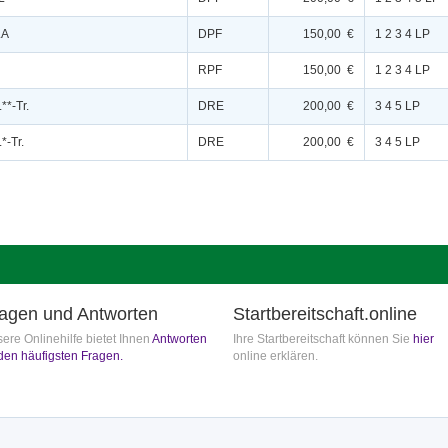
.A
DPF
150,00 €
1 2 3 4 LP
RPF
150,00 €
1 2 3 4 LP
**-Tr.
DRE
200,00 €
3 4 5 LP
*-Tr.
DRE
200,00 €
3 4 5 LP
agen und Antworten
Startbereitschaft.online
ere Onlinehilfe bietet Ihnen
Antworten
Ihre Startbereitschaft können Sie
hier
den häufigsten Fragen.
online erklären.