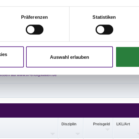
e Außenplatz Sand/Textil 20x60 m, Halle Sand/Hackschnitzel 20x60 m.
Präferenzen
Statistiken
plätze Außenplatz Sand 40x60 m und Halle Sand/Textil 20x60 m.
3; nachm.: 2,5
,10,12,15; nachm.: 4,17
,14,16; nachm.: 1,3
ies
Auswahl erlauben
issen auf www.fn-erfolgsdaten.de
Disziplin
Preisgeld
LKL/Art