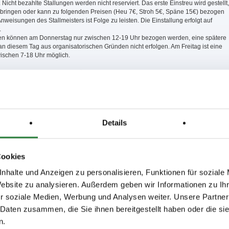
 Nicht bezahlte Stallungen werden nicht reserviert. Das erste Einstreu wird gestellt,
tzubringen oder kann zu folgenden Preisen (Heu 7€, Stroh 5€, Späne 15€) bezogen
weisungen des Stallmeisters ist Folge zu leisten. Die Einstallung erfolgt auf
.
gen können am Donnerstag nur zwischen 12-19 Uhr bezogen werden, eine spätere
n diesem Tag aus organisatorischen Gründen nicht erfolgen. Am Freitag ist eine
wischen 7-18 Uhr möglich.
gene Stallzelte sind nicht zulässig.
(Übernachtung) der Pferde auf dem LKW ist nicht erlaubt.
en oder Stromanschluss der Teilnehmer wird eine einmalige Gebühr von 50 Euro
e müssen ebenfalls mit der Nennung reserviert und bezahlt werden. Ansonsten
 Reservierung eines Stromanschlusses.
Details
 selbst zu buchen. 0 km: Schloßhotel Monrepos 07141/302543 (Sonderkonditionen
/innen, bitte anfragen); 2 km: Hotel Nestor 07141/970240 und Hotel Krauthof
nd Hotel Rössle Freiberg 07141/27490; 3 km: Hotel Favorit 07141/90051; 7 km:
etigheim 07142/42004.
Cookies
auf dem gesamten Gelände an der Leine zu führen.
nhalte und Anzeigen zu personalisieren, Funktionen für soziale
Website zu analysieren. Außerdem geben wir Informationen zu I
lter haftet nicht für Unfälle von Reitern, Pferden oder Zuschauern, für Diebstahl
äden, die aus Haltung eines Pferdes entstehen. Die Teilnahme, der Besuch oder
r soziale Medien, Werbung und Analysen weiter. Unsere Partner
von Einrichtungen geschieht auf eigene Gefahr. Alle Besitzer und Teilnehmer sind
 Daten zusammen, die Sie ihnen bereitgestellt haben oder die s
tbar für Schäden gegenüber Dritten, die durch sie selbst, ihre Angestellten, ihre
der ihre Pferde verursacht werden.
n.