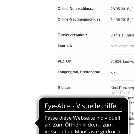
Online-Nennschluss:
28.05.2018 , 
Online-Nachnennschluss:
14.06.2018 , 
Turnierverwalter:
Daniela Krau
Internet:
nicht eingetra
PLZ, Ort:
71634, Ludwi
Längengrad, Breitengrad
-, -
Richter:
Knut Danzber
Horst Eulich
Andreas Gram
Iris C. Hellma
Kay Knoll
Peter Mannhe
Martin Rassm
Reinhard Sei