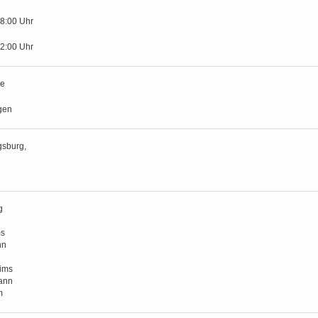
18:00 Uhr
12:00 Uhr
se
gen
gsburg,
g
s
nn
ims
ann
m