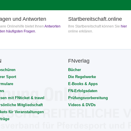
agen und Antworten
Startbereitschaft.online
ere Onlinehilfe bietet Ihnen
Antworten
Ihre Startbereitschaft können Sie
hier
den häufigsten Fragen.
online erklären.
N
FNverlag
oschüren
Bücher
rer Sport
Die Regelwerke
rmulare
E-Books & Apps
ws
FN-Erfolgsdaten
sen mit FNticket & travel
Prüfungsvorbereitung
rsönliche Mitgliedschaft
Videos & DVDs
kets für Veranstaltungen
rträge