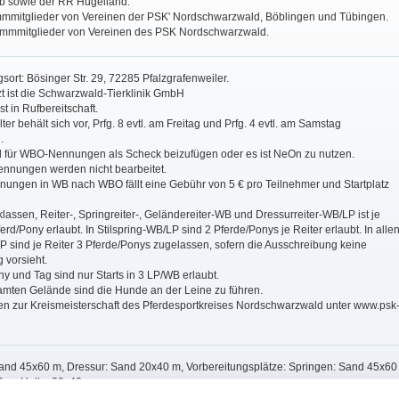
lb sowie der RR Hügelland.
ammmitglieder von Vereinen der PSK' Nordschwarzwald, Böblingen und Tübingen.
tammmitglieder von Vereinen des PSK Nordschwarzwald.
gsort: Bösinger Str. 29, 72285 Pfalzgrafenweiler.
rzt ist die Schwarzwald-Tierklinik GmbH
t in Rufbereitschaft.
ter behält sich vor, Prfg. 8 evtl. am Freitag und Prfg. 4 evtl. am Samstag
.
nd für WBO-Nennungen als Scheck beizufügen oder es ist NeOn zu nutzen.
nnungen werden nicht bearbeitet.
nungen in WB nach WBO fällt eine Gebühr von 5 € pro Teilnehmer und Startplatz
klassen, Reiter-, Springreiter-, Geländereiter-WB und Dressurreiter-WB/LP ist je
ferd/Pony erlaubt. In Stilspring-WB/LP sind 2 Pferde/Ponys je Reiter erlaubt. In alle
 sind je Reiter 3 Pferde/Ponys zugelassen, sofern die Ausschreibung keine
 vorsieht.
ny und Tag sind nur Starts in 3 LP/WB erlaubt.
amten Gelände sind die Hunde an der Leine zu führen.
n zur Kreismeisterschaft des Pferdesportkreises Nordschwarzwald unter www.psk
Sand 45x60 m, Dressur: Sand 20x40 m, Vorbereitungsplätze: Springen: Sand 45x60
 m, Halle: 20x40 m.