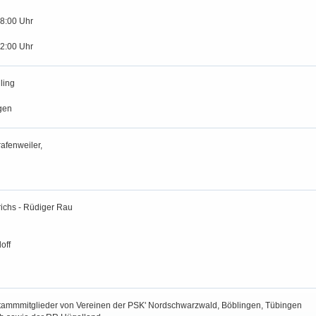
18:00 Uhr
12:00 Uhr
ling
gen
afenweiler,
richs - Rüdiger Rau
off
 Stammmitglieder von Vereinen der PSK' Nordschwarzwald, Böblingen, Tübingen