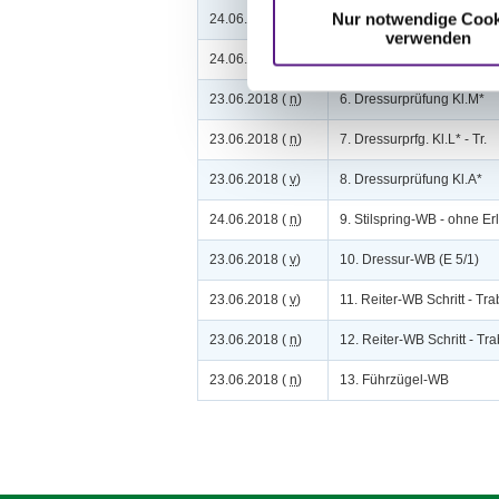
Nur notwendige Cook
24.06.2018 (
v
)
4. Stilspringprüfung Kl.A
verwenden
24.06.2018 (
v
)
5. Springpferdeprüfung Kl
23.06.2018 (
n
)
6. Dressurprüfung Kl.M*
23.06.2018 (
n
)
7. Dressurprfg. Kl.L* - Tr.
23.06.2018 (
v
)
8. Dressurprüfung Kl.A*
24.06.2018 (
n
)
9. Stilspring-WB - ohne Er
23.06.2018 (
v
)
10. Dressur-WB (E 5/1)
23.06.2018 (
v
)
11. Reiter-WB Schritt - Tr
23.06.2018 (
n
)
12. Reiter-WB Schritt - Tra
23.06.2018 (
n
)
13. Führzügel-WB