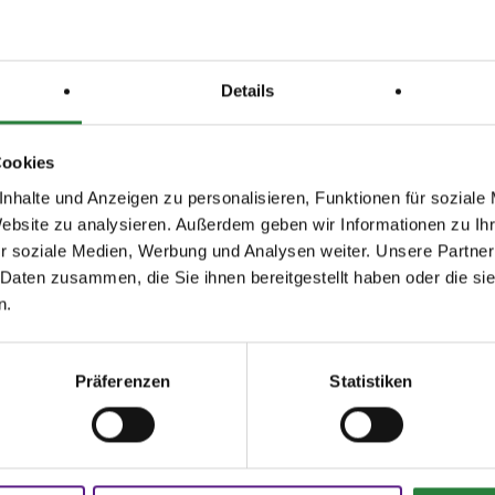
0,11; nachm.: 6,7,12,13
,5; nachm.: 1,2,9
Details
issen auf www.fn-erfolgsdaten.de
Cookies
nhalte und Anzeigen zu personalisieren, Funktionen für soziale
Website zu analysieren. Außerdem geben wir Informationen zu I
r soziale Medien, Werbung und Analysen weiter. Unsere Partner
 Daten zusammen, die Sie ihnen bereitgestellt haben oder die s
n.
Disziplin
Preisgeld
LKL/Art
Präferenzen
Statistiken
.Siegerrunde
SPR
400,00 €
2 3 4 LP
SPR
200,00 €
3 4 5 LP
SPR
150,00 €
4 5 6 LP