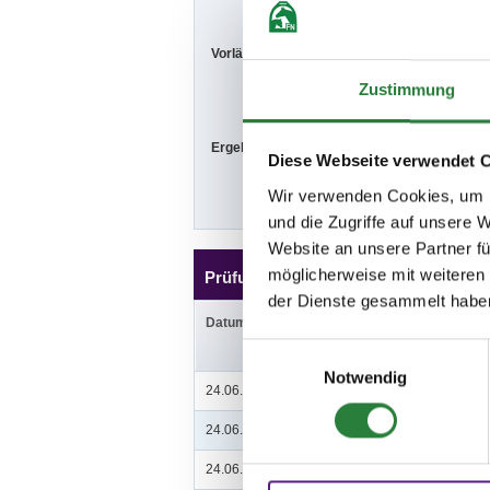
Vorläufige Zeitenteilung:
Sa. vorm.: 8,1
So. vorm.: 3,4
Zustimmung
Ergebnisse:
Zu den Ergebn
Diese Webseite verwendet 
Wir verwenden Cookies, um I
und die Zugriffe auf unsere 
Website an unsere Partner fü
möglicherweise mit weiteren
Prüfungen
der Dienste gesammelt habe
Datum
Prüfung
Einwilligungsauswahl
Notwendig
24.06.2018 (
n
)
1. Springprüfung Kl.M* m
24.06.2018 (
n
)
2. Springprüfung Kl.L
24.06.2018 (
v
)
3. Springprüfung Kl. A**