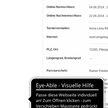
Online-Nennschluss:
04.06.2018 , 
Online-Nachnennschluss:
22.06.2018 , 
Turnierverwalter:
Anna-Lena Ril
Internet:
nicht eingetra
PLZ, Ort:
72285, Pfalzgr
Längengrad, Breitengrad
-, -
Parcourschefs:
Rainer Friede
Richter:
Sabine Braun
Barbara Gangl
Barbara Hiller
Katja Richter
Teilnahmeberechtigung:
Prfg. 1, 5+6: