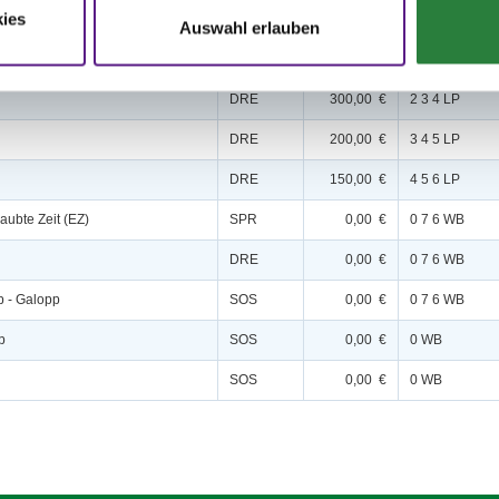
ies
* mit Standardanforderungen
SPR
150,00 €
4 5 6 LP
Auswahl erlauben
.A**
SPF
150,00 €
1 2 3 4 5 6 LP
DRE
300,00 €
2 3 4 LP
DRE
200,00 €
3 4 5 LP
DRE
150,00 €
4 5 6 LP
laubte Zeit (EZ)
SPR
0,00 €
0 7 6 WB
DRE
0,00 €
0 7 6 WB
ab - Galopp
SOS
0,00 €
0 7 6 WB
b
SOS
0,00 €
0 WB
SOS
0,00 €
0 WB