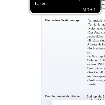
und Zollern-A
Prfg. 2-4: St
Prfg. 7-13: S
Besondere Bestimmungen:
- Veranstaltun
- Turniertiera
- Hufschmied is
- Der Veranstal
durchzuführen
- Einsätze si
Unbezahlte Ne
- Bei Nachnen
an.
- In Führzügel
Reiter nur 1 P
anderen WB/LP
Einschränkung
- Pro Pferd/Po
- Auf dem ges
- Bestimmunge
nsw.de
Beschaffenheit der Plätze:
Springplatz: 
m, Sand 20x40