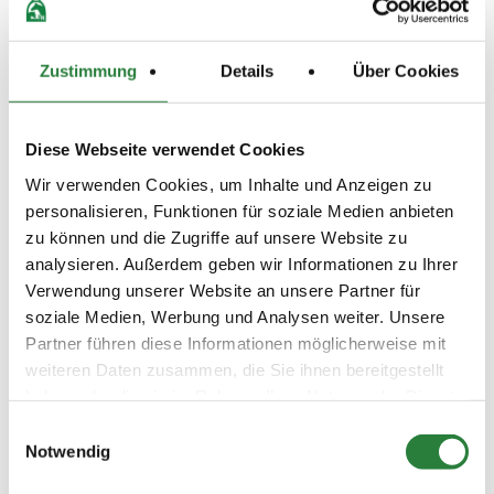
LKL/Art
2 3 4 LP
30.06.2018
2. Springprüfung Kl.M*
SPR
Zustimmung
Details
Über Cookies
(
n
)
Preisgeld
300,00 €
Diese Webseite verwendet Cookies
LKL/Art
Wir verwenden Cookies, um Inhalte und Anzeigen zu
2 3 4 LP
personalisieren, Funktionen für soziale Medien anbieten
01.07.2018
3. Springprüfung Kl.L
SPR
zu können und die Zugriffe auf unsere Website zu
(
n
)
analysieren. Außerdem geben wir Informationen zu Ihrer
Preisgeld
Verwendung unserer Website an unsere Partner für
250,00 €
soziale Medien, Werbung und Analysen weiter. Unsere
Partner führen diese Informationen möglicherweise mit
LKL/Art
3 4 5 LP
weiteren Daten zusammen, die Sie ihnen bereitgestellt
haben oder die sie im Rahmen Ihrer Nutzung der Dienste
01.07.2018
4. Stilspringprüfung Kl.L
SPR
gesammelt haben.
(
v
)
Einwilligungsauswahl
Notwendig
Preisgeld
200,00 €