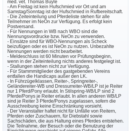
med. vet. Thomas Buyle
- Am Freitag ist kein Hufschmied vor Ort und am
Samstag/Sonntag ist der Hufschmied in Rufbereitschaft.
- Die Zeiteinteilung und Pferdeliste stehen für alle
Teilnehmer im NeOn zur Verfügung. Es erfolgt kein
Postversand.
- Für Nennungen in WB nach WBO sind die
Nennungsvordrucke bzw. NeOn zu verwenden.
- Einsätze sind für WBO-Nennungen als Scheck
beizufügen oder es ist NeOn zu nutzen. Unbezahlte
Nennungen werden nicht bearbeitet.
- Meldeschluss ist 60 Minuten vor Prüfungsbeginn,
wenn in der Zeiteinteilung nichts anderes festgelegt ist.
- Stallungen stehen nicht zur Verfügung.
- Für Stammmitglieder des gastgebenden Vereins
entfallen die Handicaps außer den LK.
- In Führzügelklassen, Reiter-, Springreiter-,
Geländereiter-WB und Dressurreiter-WB/LP ist je Reiter
nur 1 Pferd/Pony erlaubt. In Stilspring-WB/LP sind 2
Pferde/Ponys je Reiter erlaubt. In allen anderen WB/LP
sind je Reiter 3 Pferde/Ponys zugelassen, sofern die
Ausschreibung keine Einschränkung vorsieht.
- Der Veranstalter haftet nicht für Unfälle von Reitern,
Pferden oder Zuschauern, für Diebstahl sowie
Sachschäden, die aus Haltung eines Pferdes entstehen.
Die Teilnahme, der Besuch oder die Benutzung der
Einrichtungen geschieht auf eigene Gefahr. Alle