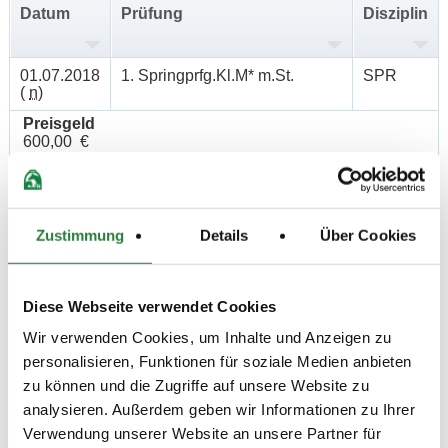
Datum
Prüfung
Disziplin
01.07.2018
1. Springprfg.Kl.M* m.St.
SPR
(
n
)
Preisgeld
600,00 €
LKL/Art
2 3 4 LP
30.06.2018
2. Punktespringprüfung Kl.M*
SPR
Zustimmung
Details
Über Cookies
(
n
)
mit Joker
Preisgeld
400,00 €
Diese Webseite verwendet Cookies
LKL/Art
Wir verwenden Cookies, um Inhalte und Anzeigen zu
2 3 4 LP
personalisieren, Funktionen für soziale Medien anbieten
30.06.2018
3. Zwei-Phasen-
SPR
zu können und die Zugriffe auf unsere Website zu
(
n
)
Springprfg.Kl.L
analysieren. Außerdem geben wir Informationen zu Ihrer
Preisgeld
Verwendung unserer Website an unsere Partner für
250,00 €