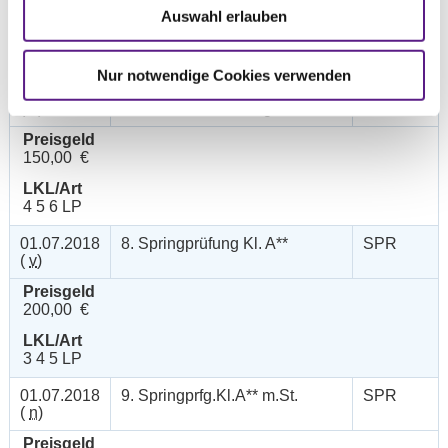
200,00 €
Auswahl erlauben
LKL/Art
4 5 6 LP
Nur notwendige Cookies verwenden
30.06.2018
7. Stilspringprüfung Kl.A* mit
SPR
(
n
)
Standardanforderungen
Preisgeld
150,00 €
LKL/Art
4 5 6 LP
01.07.2018
8. Springprüfung Kl. A**
SPR
(
v
)
Preisgeld
200,00 €
LKL/Art
3 4 5 LP
01.07.2018
9. Springprfg.Kl.A** m.St.
SPR
(
n
)
Preisgeld