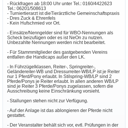
- Rückfragen ab 18:00 Uhr unter Tel.: 0160/4422623
Tel.: 06201/508613
-
Turniertierarzt ist dieTierärztliche Gemeinschaftspraxis
- Dres Zuck & Ehrenfels
- Kein Hufschmied vor Ort.
- Einsätze/Nenngelder sind für WBO-Nennungen als
Scheck beizufügen oder es ist NeOn zu nutzen.
Unbezahlte Nennungen werden nicht bearbeitet.
- Für Stammmitglieder des gastgebenden Vereins
entfallen die Handicaps außer den LK.
- In Führzügelklassen, Reiter-, Springreiter-,
Geländereiter-WB und Dressurreiter-WB/LP ist je Reiter
nur 1 Pferd/Pony erlaubt. In Stilspring-WB/LP sind 2
Pferde/Ponys je Reiter erlaubt. In allen anderen WB/LP
sind je Reiter 3 Pferde/Ponys zugelassen, sofern die
Ausschreibung keine Einschränkung vorsieht.
- Stallungen stehen nicht zur Verfügung.
- Auf der Anlage ist das ablongieren der Pferde nicht
gestattet.
- Der Veranstalter behält sich vor, evtl. Prüfungen in der