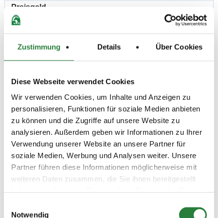
Preisgeld
250,00 €
LKL/Art
3 4 5 LP
Zustimmung
Details
Über Cookies
30.06.2018
8. Springprüfung Kl.L
SPR
(
v
)
Preisgeld
Diese Webseite verwendet Cookies
200,00 €
Wir verwenden Cookies, um Inhalte und Anzeigen zu
LKL/Art
personalisieren, Funktionen für soziale Medien anbieten
3 4 5 LP
zu können und die Zugriffe auf unsere Website zu
01.07.2018
9. Springprfg.Kl.A** m.St.
SPR
analysieren. Außerdem geben wir Informationen zu Ihrer
(
v
)
Verwendung unserer Website an unsere Partner für
Preisgeld
soziale Medien, Werbung und Analysen weiter. Unsere
150,00 €
Partner führen diese Informationen möglicherweise mit
weiteren Daten zusammen, die Sie ihnen bereitgestellt
LKL/Art
4 5 6 LP
haben oder die sie im Rahmen Ihrer Nutzung der Dienste
gesammelt haben.
Einwilligungsauswahl
30.06.2018
10. Springprüfung Kl. A**
SPR
(
v
)
Notwendig