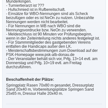
Munderkingen.
- Turniertierarzt ist ???
- Hufschmied ist in Rufbereitschaft.
- Einsätze für WBO-Nennungen sind als Scheck
beizufügen oder es ist NeOn zu nutzen. Unbezahlte
Nennungen werden nicht bearbeitet.
- Für Nennungen in WB nach WBO sind die
Nennungsvordrucke bzw. NeOn zu verwenden.
- Meldeschluss ist 90 Minuten vor Prüfungsbeginn,
wenn in der Zeiteinteilung nichts anderes festgelegt ist.
- Für Stammmitglieder des gastgebenden Vereins
entfallen die Handicaps außer den LK.
- Meisterschaftsbestimmungen zum Download auf der
PSK-Homepage www.psk-alb-donau.de
- Der Veranstalter behält sich vor, Prfg. 13+14 evtl. am
Donnerstag und Prfg. 10+19 evtl. am Freitag
durchzuführen.
Beschaffenheit der Plätze:
Springplatz Rasen 70x80 m gesandet, Dressurplatz
Sand 20x40 m, Vorbereitungsplätze Springen Sand
25x65 m, Dressur Halle 20x40 m.