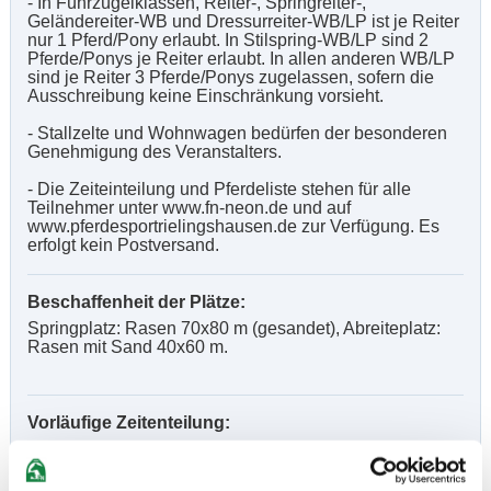
- In Führzügelklassen, Reiter-, Springreiter-,
Geländereiter-WB und Dressurreiter-WB/LP ist je Reiter
nur 1 Pferd/Pony erlaubt. In Stilspring-WB/LP sind 2
Pferde/Ponys je Reiter erlaubt. In allen anderen WB/LP
sind je Reiter 3 Pferde/Ponys zugelassen, sofern die
Ausschreibung keine Einschränkung vorsieht.
- Stallzelte und Wohnwagen bedürfen der besonderen
Genehmigung des Veranstalters.
- Die Zeiteinteilung und Pferdeliste stehen für alle
Teilnehmer unter www.fn-neon.de und auf
www.pferdesportrielingshausen.de zur Verfügung. Es
erfolgt kein Postversand.
Beschaffenheit der Plätze:
Springplatz: Rasen 70x80 m (gesandet), Abreiteplatz:
Rasen mit Sand 40x60 m.
Vorläufige Zeitenteilung:
Sa. vorm.: 7,8,11; nachm.: 3,5,9
So. vorm.: 4,10,12; nachm.: 1,2,6