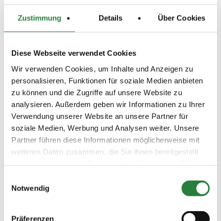
Zustimmung
Details
Über Cookies
Ergebnisse:
Zu den Ergebnissen auf www.fn-erfolgsdaten.de
Diese Webseite verwendet Cookies
Wir verwenden Cookies, um Inhalte und Anzeigen zu
personalisieren, Funktionen für soziale Medien anbieten
Prüfungen
zu können und die Zugriffe auf unsere Website zu
analysieren. Außerdem geben wir Informationen zu Ihrer
Verwendung unserer Website an unsere Partner für
Datum
Prüfung
Disziplin
soziale Medien, Werbung und Analysen weiter. Unsere
Partner führen diese Informationen möglicherweise mit
weiteren Daten zusammen, die Sie ihnen bereitgestellt
15.07.2018
1. Springprüfung Kl.M*
SPR
(
n
)
m.Siegerrunde
haben oder die sie im Rahmen Ihrer Nutzung der Dienste
gesammelt haben.
Preisgeld
Einwilligungsauswahl
350,00 €
Notwendig
LKL/Art
1 2 3 4 LP
Präferenzen