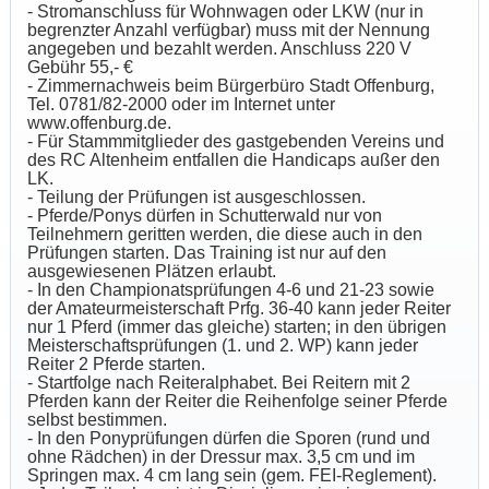
- Stromanschluss für Wohnwagen oder LKW (nur in
begrenzter Anzahl verfügbar) muss mit der Nennung
angegeben und bezahlt werden. Anschluss 220 V
Gebühr 55,- €
- Zimmernachweis beim Bürgerbüro Stadt Offenburg,
Tel. 0781/82-2000 oder im Internet unter
www.offenburg.de.
- Für Stammmitglieder des gastgebenden Vereins und
des RC Altenheim entfallen die Handicaps außer den
LK.
- Teilung der Prüfungen ist ausgeschlossen.
- Pferde/Ponys dürfen in Schutterwald nur von
Teilnehmern geritten werden, die diese auch in den
Prüfungen starten. Das Training ist nur auf den
ausgewiesenen Plätzen erlaubt.
- In den Championatsprüfungen 4-6 und 21-23 sowie
der Amateurmeisterschaft Prfg. 36-40 kann jeder Reiter
nur 1 Pferd (immer das gleiche) starten; in den übrigen
Meisterschaftsprüfungen (1. und 2. WP) kann jeder
Reiter 2 Pferde starten.
- Startfolge nach Reiteralphabet. Bei Reitern mit 2
Pferden kann der Reiter die Reihenfolge seiner Pferde
selbst bestimmen.
- In den Ponyprüfungen dürfen die Sporen (rund und
ohne Rädchen) in der Dressur max. 3,5 cm und im
Springen max. 4 cm lang sein (gem. FEI-Reglement).