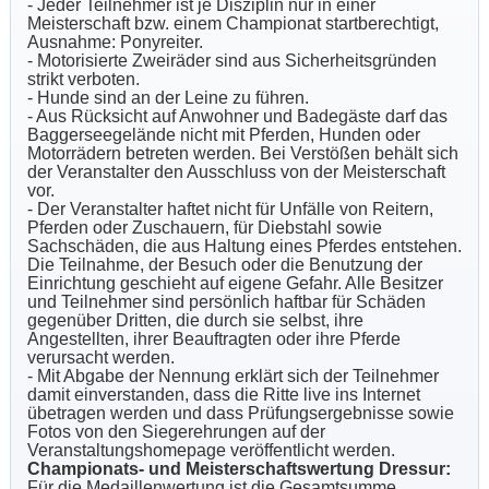
- Jeder Teilnehmer ist je Disziplin nur in einer
Meisterschaft bzw. einem Championat startberechtigt,
Ausnahme: Ponyreiter.
- Motorisierte Zweiräder sind aus Sicherheitsgründen
strikt verboten.
- Hunde sind an der Leine zu führen.
- Aus Rücksicht auf Anwohner und Badegäste darf das
Baggerseegelände nicht mit Pferden, Hunden oder
Motorrädern betreten werden. Bei Verstößen behält sich
der Veranstalter den Ausschluss von der Meisterschaft
vor.
- Der Veranstalter haftet nicht für Unfälle von Reitern,
Pferden oder Zuschauern, für Diebstahl sowie
Sachschäden, die aus Haltung eines Pferdes entstehen.
Die Teilnahme, der Besuch oder die Benutzung der
Einrichtung geschieht auf eigene Gefahr. Alle Besitzer
und Teilnehmer sind persönlich haftbar für Schäden
gegenüber Dritten, die durch sie selbst, ihre
Angestellten, ihrer Beauftragten oder ihre Pferde
verursacht werden.
- Mit Abgabe der Nennung erklärt sich der Teilnehmer
damit einverstanden, dass die Ritte live ins Internet
übetragen werden und dass Prüfungsergebnisse sowie
Fotos von den Siegerehrungen auf der
Veranstaltungshomepage veröffentlicht werden.
Championats- und Meisterschaftswertung Dressur:
Für die Medaillenwertung ist die Gesamtsumme