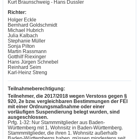
Kurt Braunschweig - Hans Dussler
Richter:
Holger Eckle
Bernhard Goldschmidt
Michael Hubrich
Julia Kalbach
Stephanie Müller
Sonja Pilton
Martin Rassmann
Gotthilf Riexinger
Hans Jürgen Schnebel
Reinhard Seim
Karl-Heinz Streng
Teilnahmeberechtigung:
Teilnehmer, die 2017/2018 wegen Verstoss gegen §
920, 2e bzw. vergleichbaren Bestimmungen der FEI
mit einer Ordnungsmaßnahme oder einer
vorläufigen Suspendierung belegt wurden, sind
ausgeschlossen.
Prfg. 1-32: Nur Stammmitglieder aus Baden-
Württemberg mit 1. Wohnsitz in Baden-Württemberg.
Stammmitglieder, die ihren 1. Wohnsitz außerhalb
Baden-Württembergs haben, müssen mindestens seit