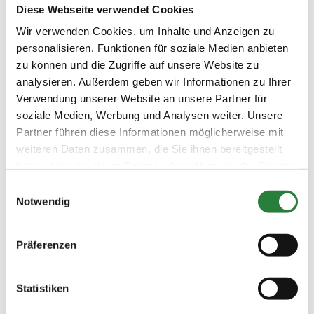
LKL/Art
Diese Webseite verwendet Cookies
2 3 4 LP
Wir verwenden Cookies, um Inhalte und Anzeigen zu
14.07.2018
8. Dressurprüfung Kl.M**
DRE
personalisieren, Funktionen für soziale Medien anbieten
(
n
)
zu können und die Zugriffe auf unsere Website zu
Preisgeld
analysieren. Außerdem geben wir Informationen zu Ihrer
500,00 €
Verwendung unserer Website an unsere Partner für
LKL/Art
soziale Medien, Werbung und Analysen weiter. Unsere
2 3 4 LP
Partner führen diese Informationen möglicherweise mit
weiteren Daten zusammen, die Sie ihnen bereitgestellt
15.07.2018
9. Dressurprüfung Kl.M-Kür**
DRE
(
v
)
haben oder die sie im Rahmen Ihrer Nutzung der Dienste
gesammelt haben.
Preisgeld
Einwilligungsauswahl
500,00 €
Notwendig
LKL/Art
2 3 4 LP
Präferenzen
13.07.2018
10. Dressurprfg.Kl.S* -Prix
DRE
(
v
)
St.Georg-
Statistiken
Preisgeld
750,00 €