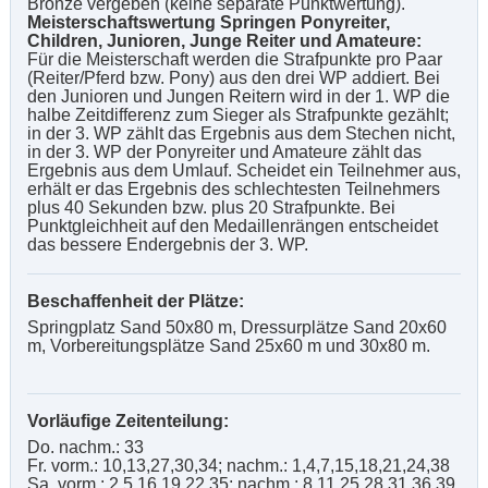
Bronze vergeben (keine separate Punktwertung).
Meisterschaftswertung Springen Ponyreiter,
Children, Junioren, Junge Reiter und Amateure:
Für die Meisterschaft werden die Strafpunkte pro Paar
(Reiter/Pferd bzw. Pony) aus den drei WP addiert. Bei
den Junioren und Jungen Reitern wird in der 1. WP die
halbe Zeitdifferenz zum Sieger als Strafpunkte gezählt;
in der 3. WP zählt das Ergebnis aus dem Stechen nicht,
in der 3. WP der Ponyreiter und Amateure zählt das
Ergebnis aus dem Umlauf. Scheidet ein Teilnehmer aus,
erhält er das Ergebnis des schlechtesten Teilnehmers
plus 40 Sekunden bzw. plus 20 Strafpunkte. Bei
Punktgleichheit auf den Medaillenrängen entscheidet
das bessere Endergebnis der 3. WP.
Beschaffenheit der Plätze:
Springplatz Sand 50x80 m, Dressurplätze Sand 20x60
m, Vorbereitungsplätze Sand 25x60 m und 30x80 m.
Vorläufige Zeitenteilung:
Do. nachm.: 33
Fr. vorm.: 10,13,27,30,34; nachm.: 1,4,7,15,18,21,24,38
Sa. vorm.: 2,5,16,19,22,35; nachm.: 8,11,25,28,31,36,39