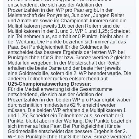
entscheidend, die sich aus der Addition der
Prozentzahlen in den WP pro Paar ergibt. In der
Meisterschaft der Ponyreiter, Junioren, Jungen Reiter
und Amateure sowie im Championat Junioren sind die
Multiplikatoren jeweils 1,0; bei den Reitern sind die
Multiplikatoren in der 1. und 2. WP 1 und 1,25; Scheidet
ein Teilnehmer aus, so erhält er 0 Punkte, bleibt aber in
der Wertung. Die Punkte beziehen sich immer auf das
Paar. Bei Punktgleichheit für die Goldmedaille
entscheidet das bessere Ergebnis der letzten WP, bei
Punktgleichheit für Silber bzw. Bronze werden 2 gleiche
Medaillen vergeben. In der Meisterschaft der Reiter
erhalten die beste Dame und der beste Herr jeweils
eine Goldmedaille, sofern die 2. WP beendet wurde. Die
anderen Teilnehmer rücken entsprechend auf.
U25-Championatswertung Dressur:
Für die Medaillenwertung ist die Gesamtsumme
entscheidend, die sich aus der Addition der
Prozentzahlen in den beiden WP pro Paar ergibt, wobei
durchschnittlich mindestens 62 % erreicht werden
müssen. Die beiden WP erhalten die Multiplikatoren 1
und 1,25; Scheidet ein Teilnehmer aus, so erhält er 0
Punkte, bleibt aber in der Wertung. Die Punkte beziehen
sich immer auf das Paar. Bei Punktgleichheit für die
Goldmedaille entscheidet das bessere Ergebnis der 2.
WP, bei Punktgleichheit für Silber bzw. Bronze werden 2