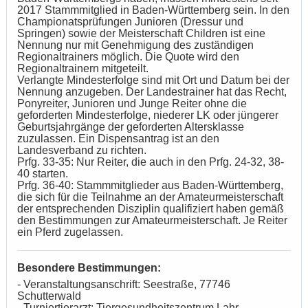
2017 Stammmitglied in Baden-Württemberg sein. In den
Championatsprüfungen Junioren (Dressur und
Springen) sowie der Meisterschaft Children ist eine
Nennung nur mit Genehmigung des zuständigen
Regionaltrainers möglich. Die Quote wird den
Regionaltrainern mitgeteilt.
Verlangte Mindesterfolge sind mit Ort und Datum bei der
Nennung anzugeben. Der Landestrainer hat das Recht,
Ponyreiter, Junioren und Junge Reiter ohne die
geforderten Mindesterfolge, niederer LK oder jüngerer
Geburtsjahrgänge der geforderten Altersklasse
zuzulassen. Ein Dispensantrag ist an den
Landesverband zu richten.
Prfg. 33-35: Nur Reiter, die auch in den Prfg. 24-32, 38-
40 starten.
Prfg. 36-40: Stammmitglieder aus Baden-Württemberg,
die sich für die Teilnahme an der Amateurmeisterschaft
der entsprechenden Disziplin qualifiziert haben gemäß
den Bestimmungen zur Amateurmeisterschaft. Je Reiter
ein Pferd zugelassen.
Besondere Bestimmungen:
- Veranstaltungsanschrift: Seestraße, 77746
Schutterwald
- Turniertierarzt: Tiergesundheitszentrum Lahr