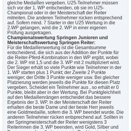
gleiche Medaillen vergeben. U25-Teilnehmer müssen
sich vor der 1. WP entscheiden, ob sie im U25-
Championat oder in der Meisterschaft der Reiter
mitreiten. Die anderen Teilnehmer rücken entsprechend
auf. Sofern mind. 7 Starter in der U25 Wertung in die
2.WP gelangen, wird die 2. WP in einer eigenen
Prüfung ausgetragen.
Championatswertung Springen Junioren und
Meisterschaftswertung Springen Reiter:
Für die Medaillenwertung ist die Gesamtsumme
entscheidend, die sich aus der Addition der Punkte für
die Reiter-Pferd-Kombination in den WP ergibt, wobei
die 2. WP mit 1,5 und die 3. WP mit 2 multipliziert wird.
Der Sieger erhält so viele Punkte wie Teilnehmer in der
1. WP starten plus 1 Punkt; der Zweite 2 Punkte
weniger; der Dritte 3 Punkte weniger usw. Bei gleicher
Platzierung werden jeweils die Punkte für diesen Platz
vergeben. Scheidet ein Teilnehmer aus , so erhält er 0
Punkte, bleibt aber in der Wertung. Bei Punktgleichheit
auf den Medaillenrängen entscheidet das bessere
Ergebnis der 3. WP. In der Meisterschaft der Reiter
erhalten die beste Dame und der beste Herr jeweils
eine Goldmedaille, sofern die 3. WP beendet wurde. Die
anderen Teilnehmer rücken entsprechend auf. Sollten in
der Springmeisterschaft der Reiter wenigstens 3
Reiterinnen die 3. WP beenden, wird Gold, Silber und