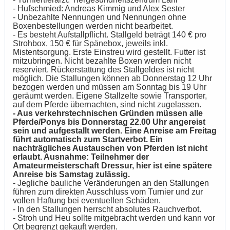
- Hufschmied: Andreas Kimmig und Alex Sester
- Unbezahlte Nennungen und Nennungen ohne
Boxenbestellungen werden nicht bearbeitet.
- Es besteht Aufstallpflicht. Stallgeld beträgt 140 € pro
Strohbox, 150 € für Spänebox, jeweils inkl.
Mistentsorgung. Erste Einstreu wird gestellt. Futter ist
mitzubringen. Nicht bezahlte Boxen werden nicht
reserviert. Rückerstattung des Stallgeldes ist nicht
möglich. Die Stallungen können ab Donnerstag 12 Uhr
bezogen werden und müssen am Sonntag bis 19 Uhr
geräumt werden. Eigene Stallzelte sowie Transporter,
auf dem Pferde übernachten, sind nicht zugelassen.
- Aus verkehrstechnischen Gründen müssen alle
Pferde/Ponys bis Donnerstag 22.00 Uhr angereist
sein und aufgestallt werden. Eine Anreise am Freitag
führt automatisch zum Startverbot. Ein
nachträgliches Austauschen von Pferden ist nicht
erlaubt. Ausnahme: Teilnehmer der
Amateurmeisterschaft Dressur, hier ist eine spätere
Anreise bis Samstag zulässig.
- Jegliche bauliche Veränderungen an den Stallungen
führen zum direkten Ausschluss vom Turnier und zur
vollen Haftung bei eventuellen Schäden.
- In den Stallungen herrscht absolutes Rauchverbot.
- Stroh und Heu sollte mitgebracht werden und kann vor
Ort begrenzt gekauft werden.