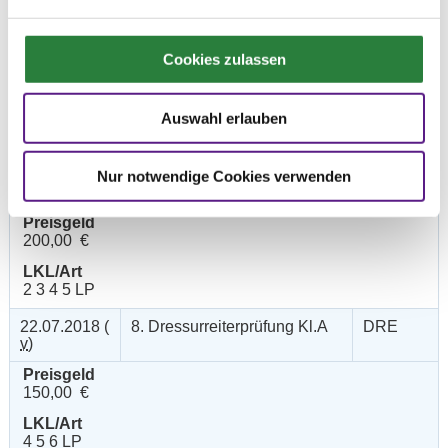
20.07.2018 (
6. Dressurpferdeprfg. Kl.A
DPF
v
)
Cookies zulassen
Preisgeld
150,00 €
Auswahl erlauben
LKL/Art
2 3 4 5 6 LP
20.07.2018 (
7. Dressurpferdeprfg. Kl.L
DPF
Nur notwendige Cookies verwenden
n
)
Preisgeld
200,00 €
LKL/Art
2 3 4 5 LP
22.07.2018 (
8. Dressurreiterprüfung Kl.A
DRE
v
)
Preisgeld
150,00 €
LKL/Art
4 5 6 LP