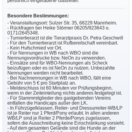
persönlich eingeladene Gastreiter.
Besondere Bestimmungen:
- Veranstaltungsort: Sulzer Str. 35, 68229 Mannheim.
- Rückfragen bei Heike Störmer 06205/923643 o.
0171/2645348.
- Turniertierarzt ist die Tierarztpraxis Dr. Petra Geschwill
- Für den Turniertierarzt ist Rufbereitschaft vereinbart.
- Kein Hufschmied vor Ort.
- Für Nennungen in WB nach WBO sind die
Nennungsvordrucke bzw. NeOn zu verwenden.
- Einsätze sind für WBO-Nennungen als Scheck
beizufügen oder es ist NeOn zu nutzen. Unbezahlte
Nennungen werden nicht bearbeitet.
- Bei Nachnennungen in WB nach WBO, fällt eine
Gebühr von 5 € pro Startplatz an.
- Meldeschluss ist 60 Minuten vor Prüfungsbeginn,
wenn in der Zeiteinteilung nichts anderes festgelegt ist.
- Für Stammmitglieder des gastgebenden Vereins
entfallen die Handicaps außer den LK.
- In Führzügelklassen, Reiter- und Dressurreiter-WB/LP
ist je Reiter nur 1 Pferd/Pony erlaubt. In allen anderen
WB/LP sind je Reiter 2 Pferde/Ponys zugelassen,
sofern die Ausschreibung keine Einschränkung vorsieht.
- Auf dem gesamten Gelände sind die Hunde an der