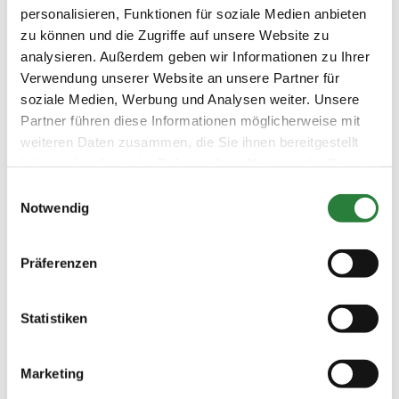
22.07.2018 (
3. Reiter-WB Schritt - Trab -
SOS
personalisieren, Funktionen für soziale Medien anbieten
n
)
Galopp
zu können und die Zugriffe auf unsere Website zu
Preisgeld
analysieren. Außerdem geben wir Informationen zu Ihrer
0,00 €
Verwendung unserer Website an unsere Partner für
soziale Medien, Werbung und Analysen weiter. Unsere
LKL/Art
0 WB
Partner führen diese Informationen möglicherweise mit
weiteren Daten zusammen, die Sie ihnen bereitgestellt
21.07.2018 (
4. Dressur-WB (E 5/2)
DRE
haben oder die sie im Rahmen Ihrer Nutzung der Dienste
n
)
gesammelt haben.
Einwilligungsauswahl
Preisgeld
0,00 €
Notwendig
LKL/Art
0 7 6 WB
Präferenzen
21.07.2018 (
5. Kostüm-Kür -einzeln-
DRE
n
)
Statistiken
Preisgeld
0,00 €
LKL/Art
Marketing
0 7 6 WB