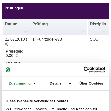
Prüfungen
Datum
Prüfung
Disziplin
22.07.2018 (
1. Führzügel-WB
SOS
n
)
Preisgeld
0,00 €
LKL/Art
0 WB
22.07.2018 (
2. Reiter-WB Schritt - Trab
SOS
n
)
Zustimmung
Details
Über Cookies
Preisgeld
0,00 €
Diese Webseite verwendet Cookies
LKL/Art
0 WB
Wir verwenden Cookies, um Inhalte und Anzeigen zu