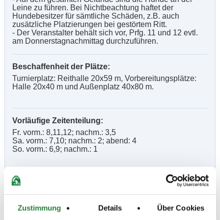
Leine zu führen. Bei Nichtbeachtung haftet der
Hundebesitzer für sämtliche Schäden, z.B. auch
zusätzliche Platzierungen bei gestörtem Ritt.
- Der Veranstalter behält sich vor, Prfg. 11 und 12 evtl.
am Donnerstagnachmittag durchzuführen.
Beschaffenheit der Plätze:
Turnierplatz: Reithalle 20x59 m, Vorbereitungsplätze:
Halle 20x40 m und Außenplatz 40x80 m.
Vorläufige Zeitenteilung:
Fr. vorm.: 8,11,12; nachm.: 3,5
Sa. vorm.: 7,10; nachm.: 2; abend: 4
So. vorm.: 6,9; nachm.: 1
Ergebnisse:
Zu den Ergebnissen auf www.fn-erfolgsdaten.de
Zustimmung
Details
Über Cookies