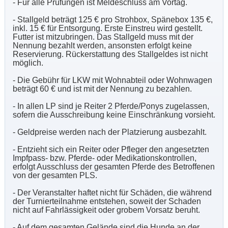
- Für alle Prüfungen ist Meldeschluss am Vortag.
- Stallgeld beträgt 125 € pro Strohbox, Spänebox 135 €,
inkl. 15 € für Entsorgung. Erste Einstreu wird gestellt.
Futter ist mitzubringen. Das Stallgeld muss mit der
Nennung bezahlt werden, ansonsten erfolgt keine
Reservierung. Rückerstattung des Stallgeldes ist nicht
möglich.
- Die Gebühr für LKW mit Wohnabteil oder Wohnwagen
beträgt 60 € und ist mit der Nennung zu bezahlen.
- In allen LP sind je Reiter 2 Pferde/Ponys zugelassen,
sofern die Ausschreibung keine Einschränkung vorsieht.
- Geldpreise werden nach der Platzierung ausbezahlt.
- Entzieht sich ein Reiter oder Pfleger den angesetzten
Impfpass- bzw. Pferde- oder Medikationskontrollen,
erfolgt Ausschluss der gesamten Pferde des Betroffenen
von der gesamten PLS.
- Der Veranstalter haftet nicht für Schäden, die während
der Turnierteilnahme entstehen, soweit der Schaden
nicht auf Fahrlässigkeit oder grobem Vorsatz beruht.
- Auf dem gesamten Gelände sind die Hunde an der