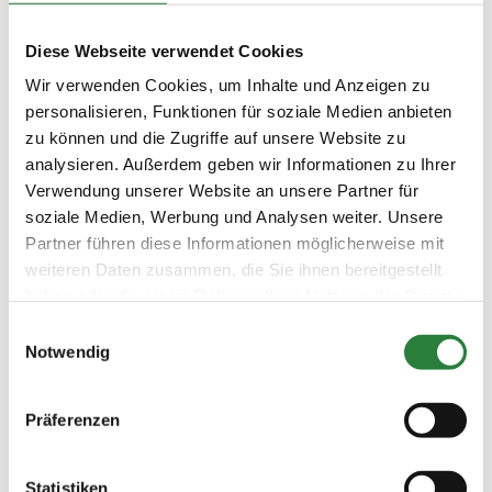
Diese Webseite verwendet Cookies
Prüfungen
Wir verwenden Cookies, um Inhalte und Anzeigen zu
personalisieren, Funktionen für soziale Medien anbieten
zu können und die Zugriffe auf unsere Website zu
Datum
Prüfung
Disziplin
analysieren. Außerdem geben wir Informationen zu Ihrer
Verwendung unserer Website an unsere Partner für
14.10.2018
1. Dressurprüfung Kl. S***
DRE
soziale Medien, Werbung und Analysen weiter. Unsere
(
n
)
Partner führen diese Informationen möglicherweise mit
Preisgeld
weiteren Daten zusammen, die Sie ihnen bereitgestellt
2.500,00 €
haben oder die sie im Rahmen Ihrer Nutzung der Dienste
LKL/Art
gesammelt haben.
Einwilligungsauswahl
1 2 LP
Notwendig
13.10.2018
2. Dressurprüfung Kl.S*** -
DRE
(
n
)
Kurz-Grand Prix-
Präferenzen
Preisgeld
2.500,00 €
LKL/Art
Statistiken