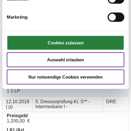
1 2 LP
12.10.2018
3. Dressurprüfung Kl. S***
DRE
Marketing
(
n
)
Preisgeld
1.500,00 €
LKL/Art
Cookies zulassen
1 2 LP
13.10.2018
4. Dressurprüfung Kl.S** -
DRE
Auswahl erlauben
(
a
)
Intermediaire I - Kür
Preisgeld
2.000,00 €
Nur notwendige Cookies verwenden
LKL/Art
1 2 LP
12.10.2018
5. Dressurprüfung Kl. S** -
DRE
(
n
)
Intermediaire I -
Preisgeld
1.200,00 €
LKL/Art