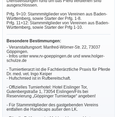
Dienstleistungen rund um das Pferd verdienen sind
ausgeschlossen.
Prfg. 9+10: Stammmitglieder von Vereinen aus Baden-
Württemberg, sowie Starter der Prfg. 1-8.
Prfg. 11+12:
Stammmitglieder von Vereinen aus Baden-
Württemberg, sowie Starter der Prfg 1-10.
Besondere Bestimmungen:
- Veranstaltungsort: Manfred-Wörner-Str. 22, 73037
Göppingen.
- Infos unter www.rv-goeppingen.de und www.holger-
schulze.de
- Turniertierarzt ist die Fachtierärztliche Praxis für Pferde
Dr. med. vet. Ingo Keiper
- Hufschmied ist in Rufbereitschaft.
- Offizielles Turnierhotel: Hotel Eislinger Tor,
Gutenbergstraße 1, 73054 Eislingen/Fils bei
Reservierung „Göppinger Turniertage“ angeben!
- Für Stammmitglieder des gastgebenden Vereins
entfallen die Handicaps außer den LK.