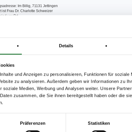
gsadresse: Im Billig, 71131 Jettingen
zt ist Frau Dr. Charlotte Schweizer
ied vor Ort.
lter behält sich vor, bei gutem Wetter Vorbereitungsplatz und Prüfungsplatz zu
 ist 60 Minuten vor Prüfungsbeginn, wenn in der Zeiteinteilung nichts anderes
tglieder des gastgebenden Vereins entfallen die Handicaps außer den LK.
Details
ny und Tag sind nur Starts in 2 LP erlaubt.
amten Gelände sind die Hunde an der Leine zu führen.
tehen nicht zur Verfügung.
Cookies
, Vorbereitungsplatz: 45x75 m Sand (Terra-Tex)
nhalte und Anzeigen zu personalisieren, Funktionen für soziale
Website zu analysieren. Außerdem geben wir Informationen zu I
r soziale Medien, Werbung und Analysen weiter. Unsere Partner
; nachm.: 3,4
 Daten zusammen, die Sie ihnen bereitgestellt haben oder die s
n.
issen auf www.fn-erfolgsdaten.de
Präferenzen
Statistiken