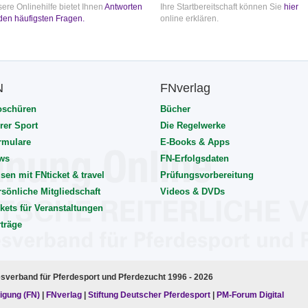
ere Onlinehilfe bietet Ihnen
Antworten
Ihre Startbereitschaft können Sie
hier
den häufigsten Fragen.
online erklären.
N
FNverlag
oschüren
Bücher
rer Sport
Die Regelwerke
rmulare
E-Books & Apps
ws
FN-Erfolgsdaten
sen mit FNticket & travel
Prüfungsvorbereitung
rsönliche Mitgliedschaft
Videos & DVDs
kets für Veranstaltungen
rträge
esverband für Pferdesport und Pferdezucht 1996 - 2026
igung (FN)
|
FNverlag
|
Stiftung Deutscher Pferdesport
|
PM-Forum Digital