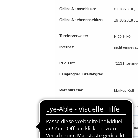
Online-Nennschluss:
01.10.2018 , 
Online-Nachnennschluss:
19.10.2018 , 
Turnierverwalter:
Nicole Roll
Internet:
nicht eingetra
PLZ, Ort:
71131, Jetting
Längengrad, Breitengrad
-, -
Parcourschef:
Markus Roll
Richter:
Peter Bort
Christine Ebe
Teilnahmeberechtigung:
Prfg. 1-4:
Stam
Zollern Alb u