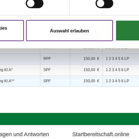
ies
Disziplin
Preisgeld
LKL/Art
Auswahl erlauben
RPF
150,00 €
1 2 3 4 5 6 LP
RPF
150,00 €
1 2 3 4 5 6 LP
ng Kl.A*
SPF
150,00 €
1 2 3 4 5 6 LP
ng Kl.A**
SPF
150,00 €
1 2 3 4 5 6 LP
agen und Antworten
Startbereitschaft.online