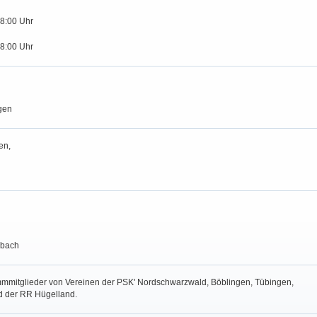
18:00 Uhr
18:00 Uhr
gen
en,
rbach
mmitglieder von Vereinen der PSK' Nordschwarzwald, Böblingen, Tübingen,
nd der RR Hügelland.