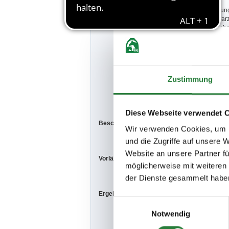
Besondere Bestimmungen:
- Veranstaltun
- Turniertierar
- Kein Hufschm
- Der Veransta
tauschen.
- Meldeschluss
festgelegt ist.
- Für Stammmi
Zustimmung
- Pro Pferd/Po
- Auf dem ges
- Stallungen s
Diese Webseite verwendet 
Beschaffenheit der Plätze:
Halle: 20x40m
Wir verwenden Cookies, um I
und die Zugriffe auf unsere 
Website an unsere Partner fü
Vorläufige Zeitenteilung:
So. vorm.: 1,2
möglicherweise mit weiteren
der Dienste gesammelt habe
Ergebnisse:
Zu den Ergebn
Einwilligungsauswahl
Notwendig