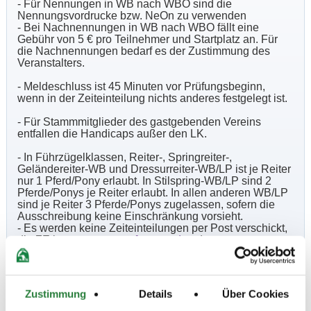
- Für Nennungen in WB nach WBO sind die
Nennungsvordrucke bzw. NeOn zu verwenden
- Bei Nachnennungen in WB nach WBO fällt eine
Gebühr von 5 € pro Teilnehmer und Startplatz an. Für
die Nachnennungen bedarf es der Zustimmung des
Veranstalters.
- Meldeschluss ist 45 Minuten vor Prüfungsbeginn,
wenn in der Zeiteinteilung nichts anderes festgelegt ist.
- Für Stammmitglieder des gastgebenden Vereins
entfallen die Handicaps außer den LK.
- In Führzügelklassen, Reiter-, Springreiter-,
Geländereiter-WB und Dressurreiter-WB/LP ist je Reiter
nur 1 Pferd/Pony erlaubt. In Stilspring-WB/LP sind 2
Pferde/Ponys je Reiter erlaubt. In allen anderen WB/LP
sind je Reiter 3 Pferde/Ponys zugelassen, sofern die
Ausschreibung keine Einschränkung vorsieht.
- Es werden keine Zeiteinteilungen per Post verschickt,
die ZE kann unter
www.fn-neon.de
oder unter
www.RFV-Hambruecken.ag.vu
oder per Email bei
a.seidenzahlauen@aol.com abgerufen werden.
- Geld- und Ehrenpreise müssen bis 30 Minuten nach
der letzten Prüfung an der Meldestelle abgeholt werden.
Zustimmung
Details
Über Cookies
- Auf dem gesamten Gelände sind die Hunde an der
Leine zu führen.