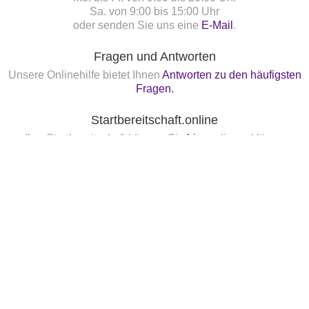
Sa. von 9:00 bis 15:00 Uhr
oder senden Sie uns eine
E-Mail
.
Fragen und Antworten
Unsere Onlinehilfe bietet Ihnen
Antworten zu den häufigsten
Fragen.
Startbereitschaft.online
Ihre Startbereitschaft können Sie
hier
online erklären.
Newsletter bestellen
Nennung Online
FN