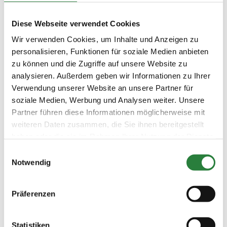
Diese Webseite verwendet Cookies
Beschaffenheit der Plätze:
Springplatz: 60x80 m Rasen; Vorbereitungsplatz
Wir verwenden Cookies, um Inhalte und Anzeigen zu
Springen: 40x70 m Sand
personalisieren, Funktionen für soziale Medien anbieten
zu können und die Zugriffe auf unsere Website zu
analysieren. Außerdem geben wir Informationen zu Ihrer
Vorläufige Zeitenteilung:
Verwendung unserer Website an unsere Partner für
Sa. vorm.: 6,8; nachm.: 3,5; abend: 2
soziale Medien, Werbung und Analysen weiter. Unsere
So. vorm.: 7,9; nachm.: 1,4,10
Partner führen diese Informationen möglicherweise mit
weiteren Daten zusammen, die Sie ihnen bereitgestellt
haben oder die sie im Rahmen Ihrer Nutzung der Dienste
Ergebnisse:
gesammelt haben.
Zu den Ergebnissen auf www.fn-erfolgsdaten.de
Einwilligungsauswahl
Notwendig
Präferenzen
Prüfungen
Statistiken