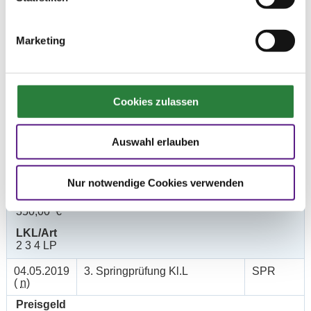
Datum
Prüfung
Disziplin
Marketing
05.05.2019
1. Springprfg.Kl.M* m.St.
SPR
(
n
)
Preisgeld
Cookies zulassen
400,00 €
LKL/Art
2 3 4 LP
Auswahl erlauben
04.05.2019
2. Springprüfung Kl.M*
SPR
(
a
)
Nur notwendige Cookies verwenden
Preisgeld
350,00 €
LKL/Art
2 3 4 LP
04.05.2019
3. Springprüfung Kl.L
SPR
(
n
)
Preisgeld