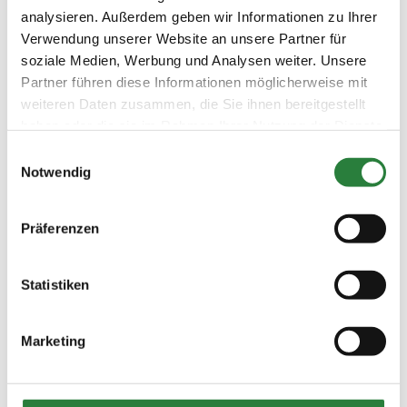
analysieren. Außerdem geben wir Informationen zu Ihrer
Verwendung unserer Website an unsere Partner für
Prüfungen
soziale Medien, Werbung und Analysen weiter. Unsere
Partner führen diese Informationen möglicherweise mit
Datum
Prüfung
Disziplin
weiteren Daten zusammen, die Sie ihnen bereitgestellt
haben oder die sie im Rahmen Ihrer Nutzung der Dienste
gesammelt haben.
Einwilligungsauswahl
02.06.2019
1. Springprüfung Kl.L
SPR
(
n
)
m.Siegerrunde
Notwendig
Preisgeld
250,00 €
Präferenzen
LKL/Art
3 4 5 LP
Statistiken
01.06.2019
2. Punktespringprüfung Kl.L
SPR
(
n
)
Preisgeld
Marketing
250,00 €
LKL/Art
3 4 5 LP