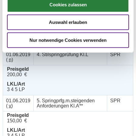
Cookies zulassen
02.06.2019
3. Springprüfung Kl.L
SPR
(
n
)
Auswahl erlauben
Preisgeld
200,00 €
LKL/Art
Nur notwendige Cookies verwenden
3 4 5 LP
01.06.2019
4. Stilspringprüfung Kl.L
SPR
(
n
)
Preisgeld
200,00 €
LKL/Art
3 4 5 LP
01.06.2019
5. Springprfg.m.steigenden
SPR
(
v
)
Anforderungen Kl.A**
Preisgeld
150,00 €
LKL/Art
3 4 5 LP