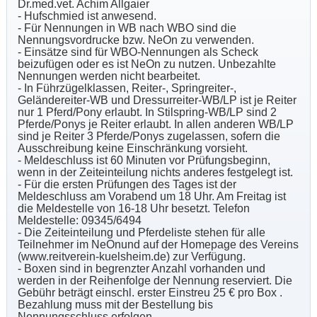
Dr.med.vet. Achim Allgaier
- Hufschmied ist anwesend.
- Für Nennungen in WB nach WBO sind die
Nennungsvordrucke bzw. NeOn zu verwenden.
- Einsätze sind für WBO-Nennungen als Scheck
beizufügen oder es ist NeOn zu nutzen. Unbezahlte
Nennungen werden nicht bearbeitet.
- In Führzügelklassen, Reiter-, Springreiter-,
Geländereiter-WB und Dressurreiter-WB/LP ist je Reiter
nur 1 Pferd/Pony erlaubt. In Stilspring-WB/LP sind 2
Pferde/Ponys je Reiter erlaubt. In allen anderen WB/LP
sind je Reiter 3 Pferde/Ponys zugelassen, sofern die
Ausschreibung keine Einschränkung vorsieht.
- Meldeschluss ist 60 Minuten vor Prüfungsbeginn,
wenn in der Zeiteinteilung nichts anderes festgelegt ist.
- Für die ersten Prüfungen des Tages ist der
Meldeschluss am Vorabend um 18 Uhr. Am Freitag ist
die Meldestelle von 16-18 Uhr besetzt. Telefon
Meldestelle: 09345/6494
- Die Zeiteinteilung und Pferdeliste stehen für alle
Teilnehmer im NeOnund auf der Homepage des Vereins
(www.reitverein-kuelsheim.de) zur Verfügung.
- Boxen sind in begrenzter Anzahl vorhanden und
werden in der Reihenfolge der Nennung reserviert. Die
Gebühr beträgt einschl. erster Einstreu 25 € pro Box .
Bezahlung muss mit der Bestellung bis
Nennungsschluss erfolgen.