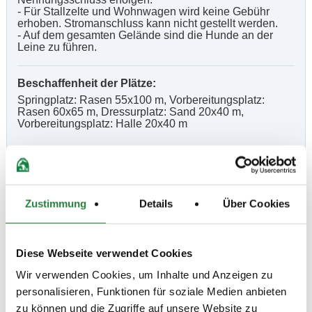
- Für Stallzelte und Wohnwagen wird keine Gebühr
erhoben. Stromanschluss kann nicht gestellt werden.
- Auf dem gesamten Gelände sind die Hunde an der
Leine zu führen.
Beschaffenheit der Plätze:
Springplatz: Rasen 55x100 m, Vorbereitungsplatz:
Rasen 60x65 m, Dressurplatz: Sand 20x40 m,
Vorbereitungsplatz: Halle 20x40 m
Vorläufige Zeitenteilung:
Sa. vorm.: 5,8,14,17,18; nachm.: 2,4,9,15,16
So. vorm.: 7,10,11,12,13,19; nachm.: 1,3,6,20,21
Zustimmung
Details
Über Cookies
Ergebnisse:
Diese Webseite verwendet Cookies
Zu den Ergebnissen auf www.fn-erfolgsdaten.de
Wir verwenden Cookies, um Inhalte und Anzeigen zu
personalisieren, Funktionen für soziale Medien anbieten
zu können und die Zugriffe auf unsere Website zu